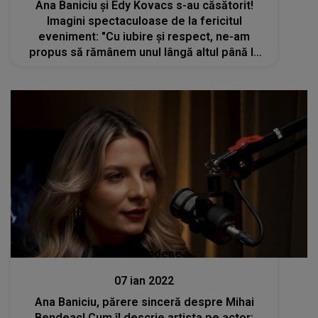
Ana Baniciu și Edy Kovacs s-au căsătorit!
Imagini spectaculoase de la fericitul
eveniment: "Cu iubire și respect, ne-am
propus să rămânem unul lângă altul până la
final”
Stiri mondene
07 ian 2022
Ana Baniciu, părere sinceră despre Mihai
Bendeac! Cum îl descrie artista pe actor: