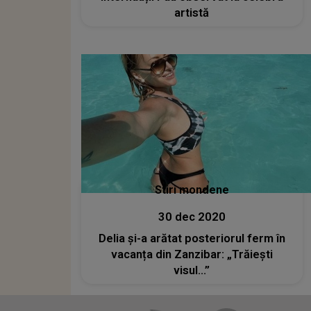
artistă
Stiri mondene
30 dec 2020
Delia şi-a arătat posteriorul ferm în
vacanța din Zanzibar: „Trăiești
visul...”