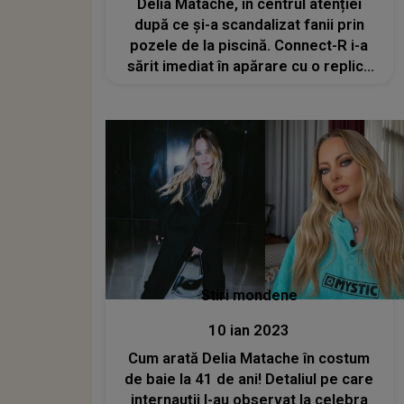
Delia Matache, în centrul atenției
după ce și-a scandalizat fanii prin
pozele de la piscină. Connect-R i-a
sărit imediat în apărare cu o replică
scurtă și la obiect
Stiri mondene
10 ian 2023
Cum arată Delia Matache în costum
de baie la 41 de ani! Detaliul pe care
internauții l-au observat la celebra