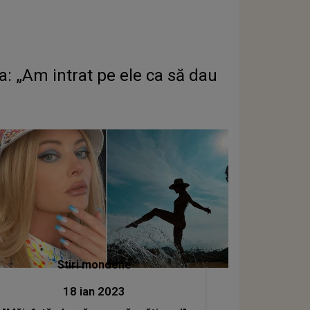
a: „Am intrat pe ele ca să dau
Stiri mondene
18 ian 2023