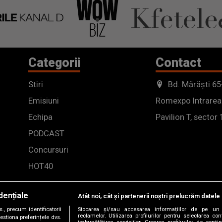
Categorii
Contact
Stiri
Bd. Mărăști 65
Emisiuni
Romexpo Intrarea
Echipa
Pavilion T, sector 
PODCAST
Concursuri
HOT40
dențiale
Atât noi, cât și partenerii noștri prelucrăm datele 
, precum identificatorii
Stocarea și/sau accesarea informațiilor de pe un 
reclamelor. Utilizarea profilurilor pentru selectarea con
estiona preferințele dvs.