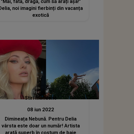
"Măi, fată, dragă, cum să arăți așa!"
Delia, noi imagini fierbinți din vacanța
exotică
Stiri mondene
08 iun 2022
Dimineața Nebună. Pentru Delia
vârsta este doar un număr! Artista
arată superb în costum de baie