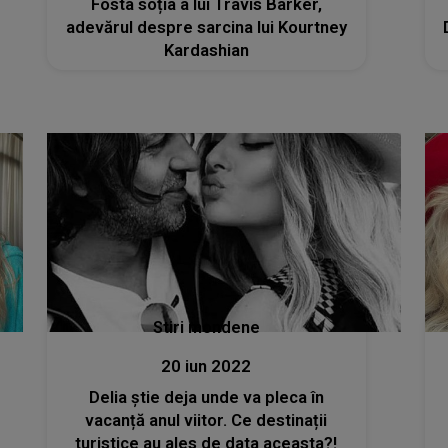
Fosta soția a lui Travis Barker,
adevărul despre sarcina lui Kourtney
Kardashian
Stiri mondene
20 iun 2022
Delia știe deja unde va pleca în
vacanță anul viitor. Ce destinații
turistice au ales de data aceasta?!