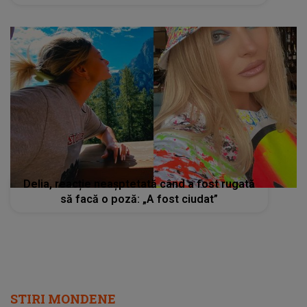
Delia, reacție neașptetată când a fost rugată
să facă o poză: „A fost ciudat”
STIRI MONDENE