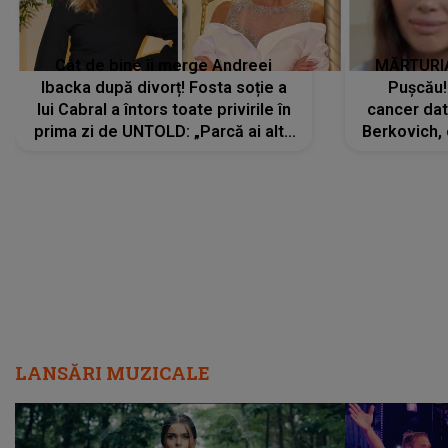
Cât de bine îi merge Andreei
MĂRTURIA
Ibacka după divorț! Fosta soție a
Pușcău!
lui Cabral a întors toate privirile în
cancer dato
prima zi de UNTOLD: „Parcă ai altă
Berkovich, 
strălucire, emani putere,
accident ru
încredere, siguranță...”
Dacă nu 
LANSĂRI MUZICALE