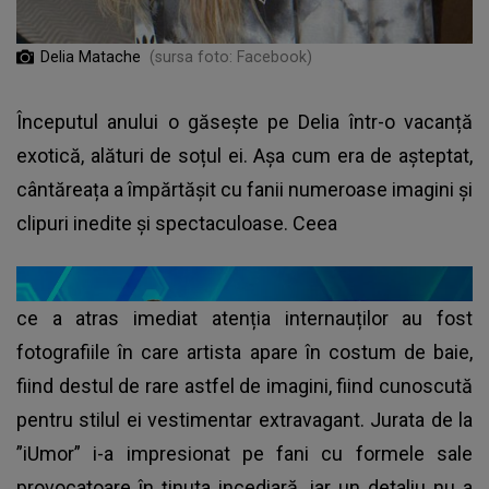
Delia Matache
(sursa foto: Facebook)
Începutul anului o găsește pe Delia într-o vacanță
exotică, alături de soțul ei. Așa cum era de așteptat,
cântăreața a împărtășit cu fanii numeroase imagini și
clipuri inedite și spectaculoase. Ceea
ce a atras imediat atenția internauților au fost
fotografiile în care artista apare în costum de baie,
fiind destul de rare astfel de imagini, fiind cunoscută
pentru stilul ei vestimentar extravagant. Jurata de la
”iUmor” i-a impresionat pe fani cu formele sale
provocatoare în ținuta incediară, iar un detaliu nu a