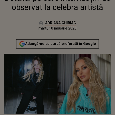
observat la celebra artistă
Autor:
ADRIANA CHIRIAC
Publicat:
marți, 10 ianuarie 2023
Actualizat:
marți, 10 ianuarie 2023
Adaugă-ne ca sursă preferată în Google