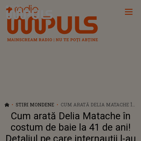
Radio Impuls
STIRI MONDENE
CUM ARATĂ DELIA MATACHE ÎN
COSTUM DE BAIE LA 41 DE ANI!
Cum arată Delia Matache în
DETALIUL PE CARE
INTERNAUȚII L-AU OBSERVAT
costum de baie la 41 de ani!
LA CELEBRA ARTISTĂ
Detaliul pe care internauții l-au