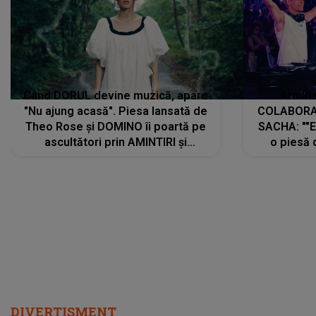
Când DORUL devine muzică, apare
Armin 
"Nu ajung acasă". Piesa lansată de
COLABORAR
Theo Rose și DOMINO îi poartă pe
SACHA: ""E
ascultători prin AMINTIRI și
o piesă 
REGĂSIRI, iar drumul emoțiilor
imediat pre
trece prin sufletul publicului:
cu mine șt
"Pentru toți cei care au plecat
păstrăm do
departe ca să le fie mai bine"
DIVERTISMENT