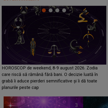
Emanuel a ținut ACEST DETALIU ASCUNS până
acum! În fața Alexandrei, concurentul din Casa Iubirii
face o MĂRTURISIRE NEAȘTEPTATĂ despre mama
sa: "I-am spus și ei în față, eu nu te iubesc pentru
că..."