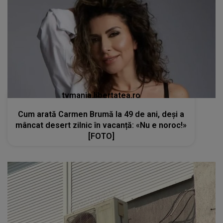
tvmania.libertatea.ro
Cum arată Carmen Brumă la 49 de ani, deși a
mâncat desert zilnic în vacanță: «Nu e noroc!»
[FOTO]