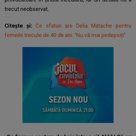
trecut neobservat.
Citește și:
Ce sfaturi are Delia Matache pentru
femeile trecute de 40 de ani: ”Nu vă mai pedepsiți”