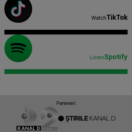
TikTok
Watch
Spotify
Listen
Parteneri: