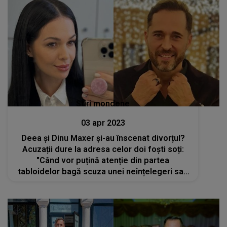
Stiri mondene
03 apr 2023
Deea și Dinu Maxer și-au înscenat divorțul?
Acuzații dure la adresa celor doi foști soți:
"Când vor puțină atenție din partea
tabloidelor bagă scuza unei neînțelegeri sau
a unui divorț"