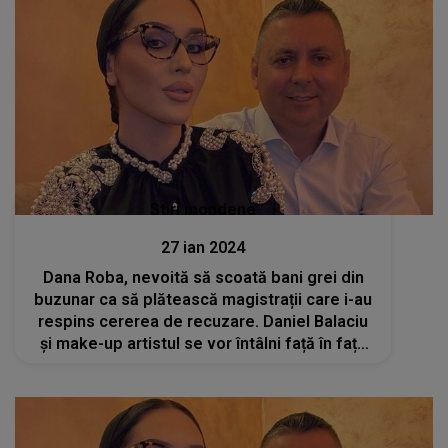
Stiri mondene
27 ian 2024
Dana Roba, nevoită să scoată bani grei din
buzunar ca să plătească magistrații care i-au
respins cererea de recuzare. Daniel Balaciu
și make-up artistul se vor întâlni față în față
pentru un nou proces