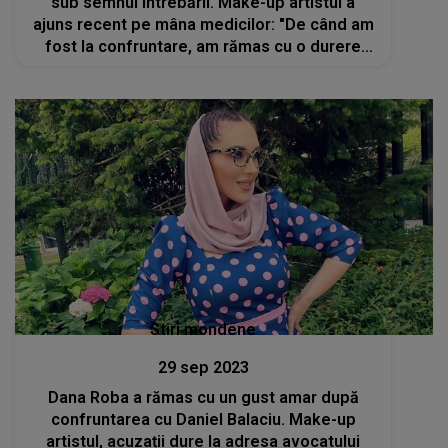
sub semnul întrebării. Make-up artistul a
ajuns recent pe mâna medicilor: "De când am
fost la confruntare, am rămas cu o durere
foarte mare.Amețesc foarte tare"
Stiri mondene
29 sep 2023
Dana Roba a rămas cu un gust amar după
confruntarea cu Daniel Balaciu. Make-up
artistul, acuzații dure la adresa avocatului