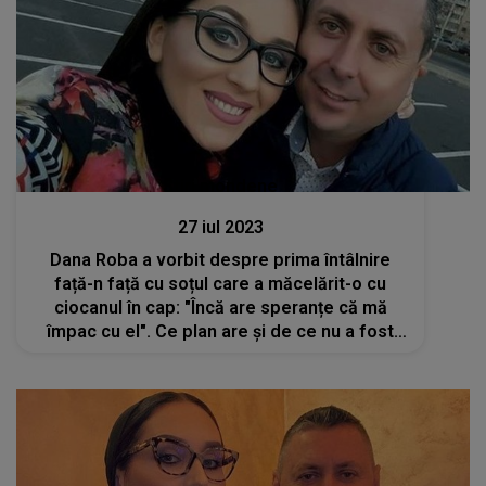
Stiri mondene
27 iul 2023
Dana Roba a vorbit despre prima întâlnire
față-n față cu soțul care a măcelărit-o cu
ciocanul în cap: "Încă are speranțe că mă
împac cu el". Ce plan are și de ce nu a fost
prezentă make-up artista în sala de judecată