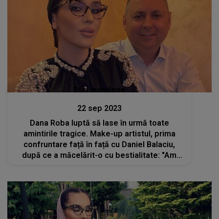
Stiri mondene
22 sep 2023
Dana Roba luptă să lase în urmă toate
amintirile tragice. Make-up artistul, prima
confruntare față în față cu Daniel Balaciu,
după ce a măcelărit-o cu bestialitate: "Am
fost emoționată până la lacrimi, nu îmi venea
să cred"