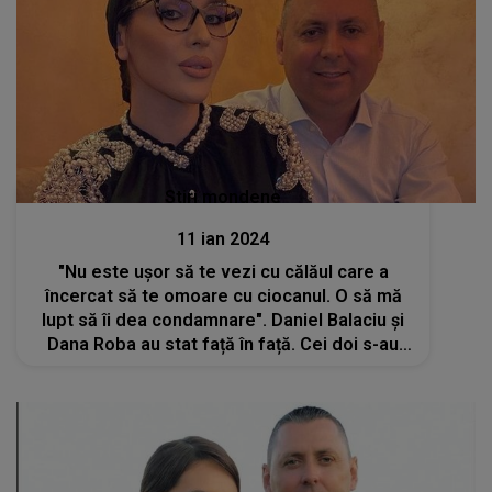
Stiri mondene
11 ian 2024
"Nu este ușor să te vezi cu călăul care a
încercat să te omoare cu ciocanul. O să mă
lupt să îi dea condamnare". Daniel Balaciu și
Dana Roba au stat față în față. Cei doi s-au
întâlnit din nou în sala de judecată