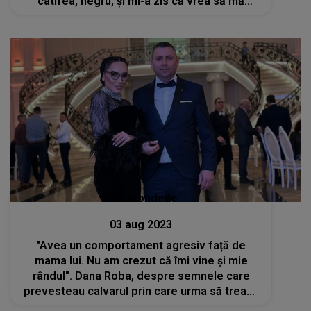
catifea, negru, și mi-a zis că vrea să mă
înfășoare"
Stiri mondene
03 aug 2023
"Avea un comportament agresiv față de
mama lui. Nu am crezut că îmi vine și mie
rândul". Dana Roba, despre semnele care
prevesteau calvarul prin care urma să treacă
în căsnicia cu Daniel Balaciu