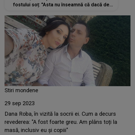
fostului soț: "Asta nu înseamnă că dacă de
dimineață am avut un necaz, la prânz sunt
obligată să mă necăjesc"
Stiri mondene
29 sep 2023
Dana Roba, în vizită la socrii ei. Cum a decurs
revederea: "A fost foarte greu. Am plâns toți la
masă, inclusiv eu și copiii"