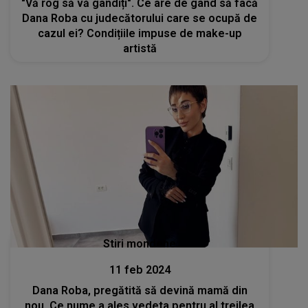
"Vă rog să vă gândiți". Ce are de gând să facă
Dana Roba cu judecătorului care se ocupă de
cazul ei? Condițiile impuse de make-up
artistă
Stiri mondene
11 feb 2024
Dana Roba, pregătită să devină mamă din
nou. Ce nume a ales vedeta pentru al treilea