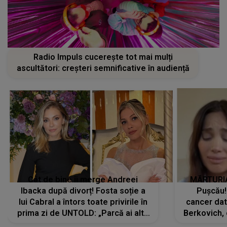
Radio Impuls cucerește tot mai mulți
ascultători: creșteri semnificative în audiență
Cât de bine îi merge Andreei
MĂRTURIA
Ibacka după divorț! Fosta soție a
Pușcău!
lui Cabral a întors toate privirile în
cancer dato
prima zi de UNTOLD: „Parcă ai altă
Berkovich, 
strălucire, emani putere,
accident ru