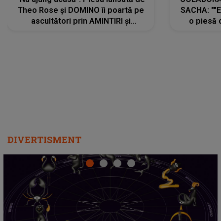
Theo Rose și DOMINO îi poartă pe
SACHA: ""E
ascultători prin AMINTIRI și
o piesă 
REGĂSIRI, iar drumul emoțiilor
imediat pre
trece prin sufletul publicului:
cu mine șt
"Pentru toți cei care au plecat
păstrăm do
departe ca să le fie mai bine"
DIVERTISMENT