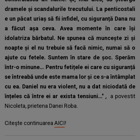
dramele și scandalurile trecutului. La penticostali
e un păcat uriaș să fii infidel, cu siguranță Dana nu
a făcut așa ceva. Avea momente în care își
idolatriza bărbatul. Ne spunea că muncește zi și
noapte și el nu trebuie să facă nimic, numai să o
ajute cu fetele. Suntem în stare de șoc. Sperăm
într-o minune… Pentru fetițele ei care cu siguranță
se întreabă unde este mama lor și ce s-a întâmplat
cu ea. Daniel nu era violent, nu a dat niciodată de
înțeles că între ei ar exista tensiuni…''
,
a povestit
Nicoleta, prietena Danei Roba.
Citește continuarea
AICI
!