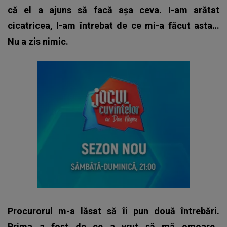
că el a ajuns să facă așa ceva. I-am arătat
cicatricea, l-am întrebat de ce mi-a făcut asta…
Nu a zis nimic.
Procurorul m-a lăsat să îi pun două întrebări.
Prima a fost de ce a vrut să mă omoare.