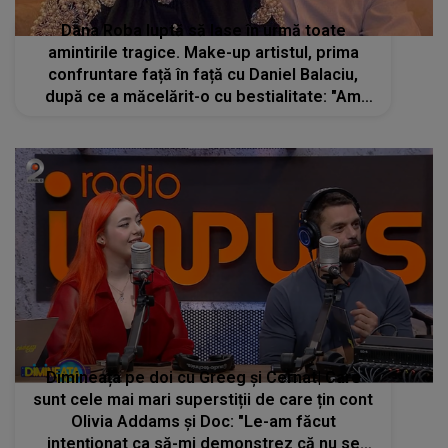
Dana Roba luptă să lase în urmă toate
amintirile tragice. Make-up artistul, prima
confruntare față în față cu Daniel Balaciu,
după ce a măcelărit-o cu bestialitate: "Am
fost emoționată până la lacrimi, nu îmi venea
să cred"
Dimineața pe doi cu Greeg și Cernat| Care
sunt cele mai mari superstiții de care țin cont
Olivia Addams și Doc: "Le-am făcut
intenționat ca să-mi demonstrez că nu se