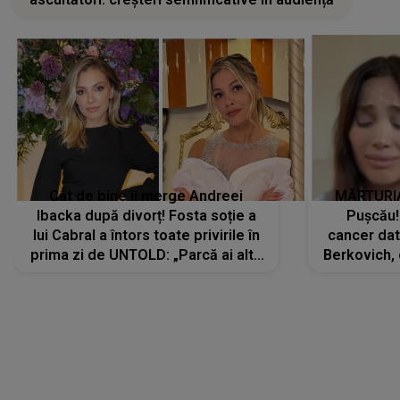
Cât de bine îi merge Andreei
MĂRTURIA
Ibacka după divorț! Fosta soție a
Pușcău!
lui Cabral a întors toate privirile în
cancer dato
prima zi de UNTOLD: „Parcă ai altă
Berkovich, 
strălucire, emani putere,
accident ru
încredere, siguranță...”
Dacă nu 