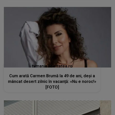
tvmania.libertatea.ro
Cum arată Carmen Brumă la 49 de ani, deși a
mâncat desert zilnic în vacanță: «Nu e noroc!»
[FOTO]