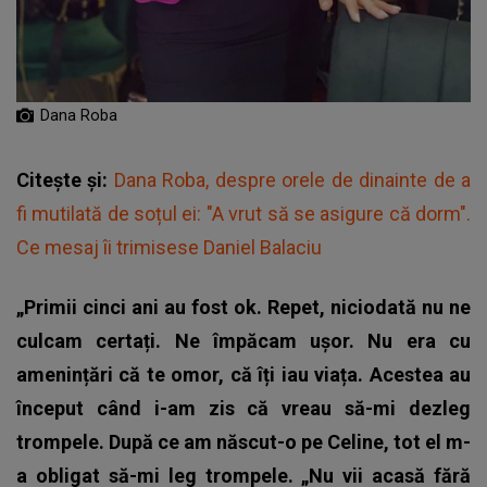
Dana Roba
Citește și:
Dana Roba, despre orele de dinainte de a
fi mutilată de soțul ei: "A vrut să se asigure că dorm".
Ce mesaj îi trimisese Daniel Balaciu
„Primii cinci ani au fost ok. Repet, niciodată nu ne
culcam certați. Ne împăcam ușor. Nu era cu
amenințări că te omor, că îți iau viața. Acestea au
început când i-am zis că vreau să-mi dezleg
trompele. După ce am născut-o pe Celine, tot el m-
a obligat să-mi leg trompele. „Nu vii acasă fără