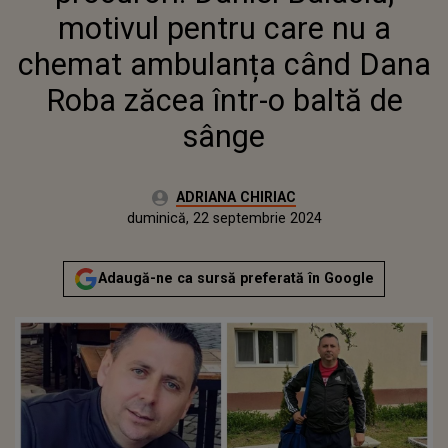
ZĂCEA ÎNTR-O BALTĂ DE SÂNGE
motivul pentru care nu a
chemat ambulanța când Dana
Roba zăcea într-o baltă de
sânge
Autor:
ADRIANA CHIRIAC
Publicat:
vineri, 22 septembrie 2023
Actualizat:
duminică, 22 septembrie 2024
Adaugă-ne ca sursă preferată în Google