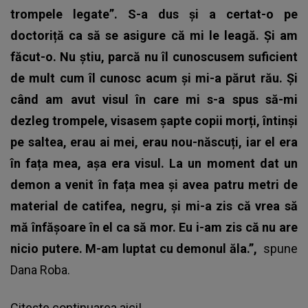
trompele legate”. S-a dus și a certat-o pe
doctoriță ca să se asigure că mi le leagă.
Și am
făcut-o. Nu știu, parcă nu îl cunoscusem suficient
de mult cum îl cunosc acum și mi-a părut rău. Și
când am avut visul în care mi s-a spus să-mi
dezleg trompele, visasem șapte copii morți, întinși
pe saltea, erau ai mei, erau nou-născuți, iar el era
în fața mea, așa era visul. La un moment dat un
demon a venit în fața mea și avea patru metri de
material de catifea, negru, și mi-a zis că vrea să
mă înfășoare în el ca să mor.
Eu i-am zis că nu are
nicio putere. M-am luptat cu demonul ăla.”,
spune
Dana Roba.
Citește continuarea
aici
!