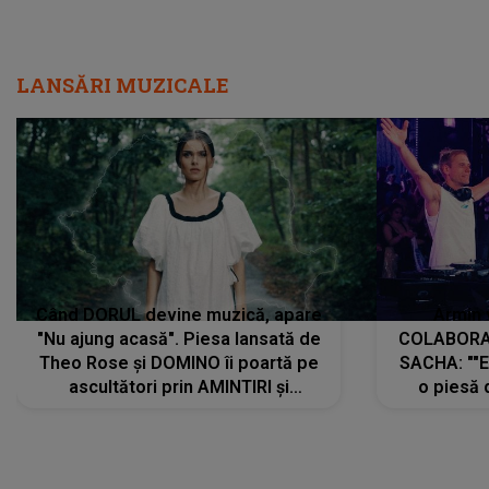
LANSĂRI MUZICALE
Când DORUL devine muzică, apare
Armin 
"Nu ajung acasă". Piesa lansată de
COLABORAR
Theo Rose și DOMINO îi poartă pe
SACHA: ""E
ascultători prin AMINTIRI și
o piesă 
REGĂSIRI, iar drumul emoțiilor
imediat pre
trece prin sufletul publicului:
cu mine șt
"Pentru toți cei care au plecat
păstrăm do
departe ca să le fie mai bine"