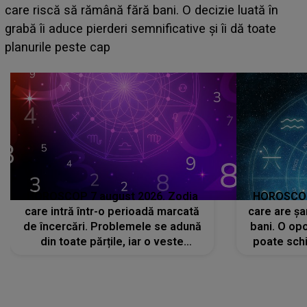
acum! În fața Alexandrei, concurentul din Casa Iubirii
face o MĂRTURISIRE NEAȘTEPTATĂ despre mama
sa: "I-am spus și ei în față, eu nu te iubesc pentru
că..."
HOROSCOP 7 august 2026. Zodia
HOROSCOP 
care intră într-o perioadă marcată
care are șa
de încercări. Problemele se adună
bani. O opo
din toate părțile, iar o veste
poate schi
neașteptată îi dă planurile peste
la
cap