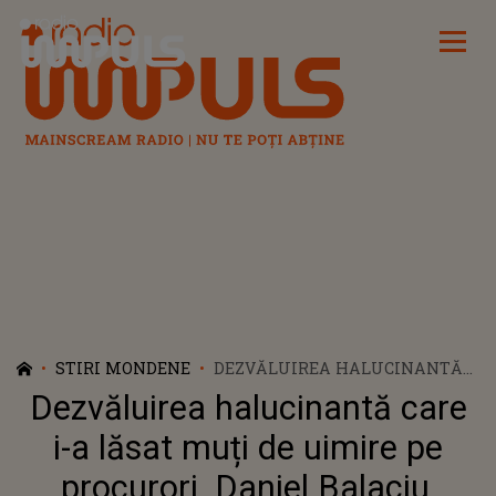
Radio Impuls
STIRI MONDENE
DEZVĂLUIREA HALUCINANTĂ
CARE I-A LĂSAT MUȚI DE
Dezvăluirea halucinantă care
UIMIRE PE PROCURORI. DANIEL
BALACIU, MOTIVUL PENTRU
i-a lăsat muți de uimire pe
CARE NU A CHEMAT
procurori. Daniel Balaciu,
AMBULANȚA CÂND DANA ROBA