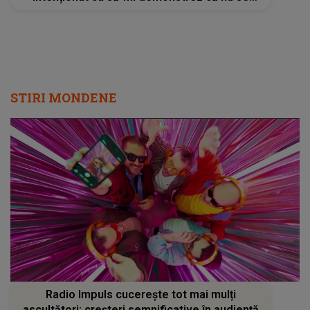
întâmplă nimic rău"
STIRI MONDENE
Radio Impuls cucerește tot mai mulți
ascultători: creșteri semnificative în audiență