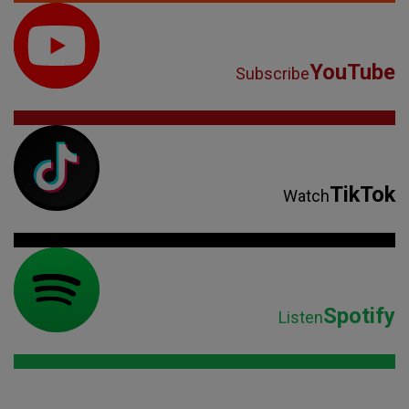
YouTube
Subscribe
TikTok
Watch
Spotify
Listen