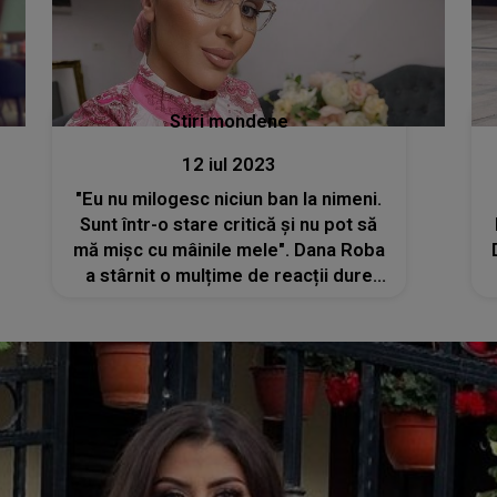
Stiri mondene
12 iul 2023
"Eu nu milogesc niciun ban la nimeni.
Sunt într-o stare critică și nu pot să
mă mișc cu mâinile mele". Dana Roba
a stârnit o mulțime de reacții dure
după ce a cerut bani pentru operații.
Ce acuzații i-au făcut oamenii