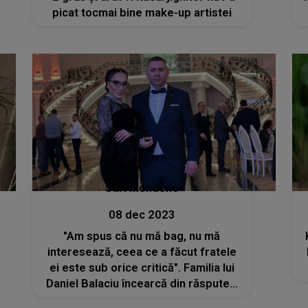
picat tocmai bine make-up artistei
Stiri mondene
08 dec 2023
"Am spus că nu mă bag, nu mă
interesează, ceea ce a făcut fratele
ei este sub orice critică". Familia lui
Daniel Balaciu încearcă din răsputeri
să obțină custodia fetițelor. La ce