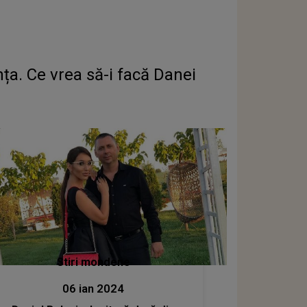
nța. Ce vrea să-i facă Danei
Stiri mondene
06 ian 2024