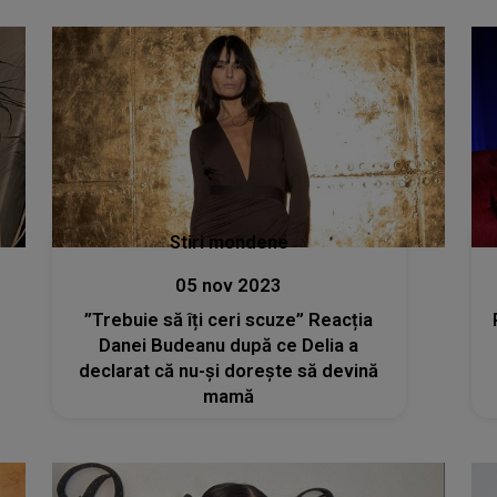
gest au apelat
Stiri mondene
05 nov 2023
”Trebuie să îți ceri scuze” Reacția
Danei Budeanu după ce Delia a
declarat că nu-și dorește să devină
mamă