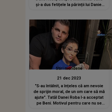
și-a dus fetițele la părinții lui Daniel
Balaciu
Stiri mondene
21 dec 2023
"S-au întâlnit, a înțeles că am nevoie
de sprijin moral, de un om care să mă
ajute". Tatăl Danei Roba l-a acceptat
pe Beni. Motivul pentru care nu se
mai opune relației