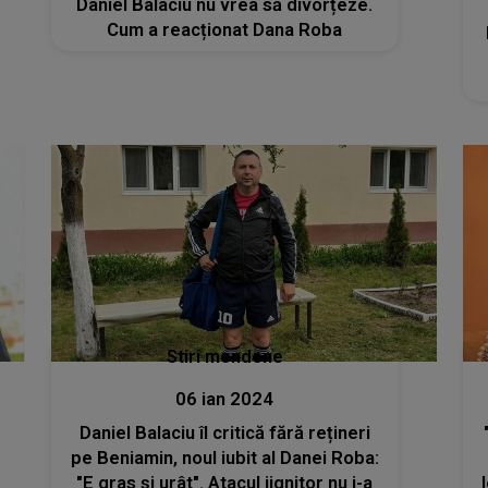
Daniel Balaciu nu vrea să divorțeze.
Cum a reacționat Dana Roba
Stiri mondene
06 ian 2024
Daniel Balaciu îl critică fără rețineri
pe Beniamin, noul iubit al Danei Roba:
"E gras și urât". Atacul jignitor nu i-a