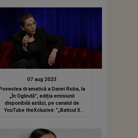
Stiri mondene
07 aug 2023
Povestea dramatică a Danei Roba, la
„În Oglindă”, ediția emisiunii
disponibilă astăzi, pe canalul de
YouTube theXclusive: "„Baticul îl
porți doar din dragoste pentru
Dumnezeu și atât”