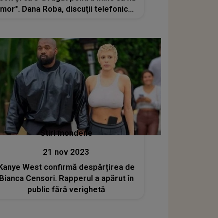
mor". Dana Roba, discuţii telefonice
cu Daniel Balaciu. Ce a putut să-i
transmită este de-a dreptul ireal
Stiri mondene
21 nov 2023
Kanye West confirmă despărțirea de
Bianca Censori. Rapperul a apărut în
public fără verighetă