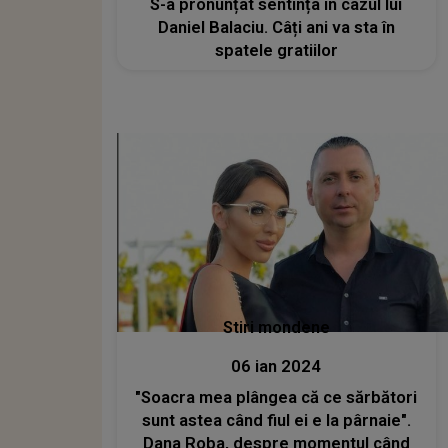
S-a pronunțat sentința în cazul lui
Daniel Balaciu. Câți ani va sta în
spatele gratiilor
Stiri mondene
06 ian 2024
"Soacra mea plângea că ce sărbători
sunt astea când fiul ei e la pârnaie".
Dana Roba, despre momentul când