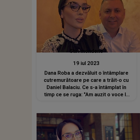
Stiri mondene
19 iul 2023
Dana Roba a dezvăluit o întâmplare
cutremurătoare pe care a trăit-o cu
Daniel Balaciu. Ce s-a întâmplat în
timp ce se ruga: "Am auzit o voce la
urechea dreaptă. Toată pielea s-a
zbârlit pe mine în momentul ăla"