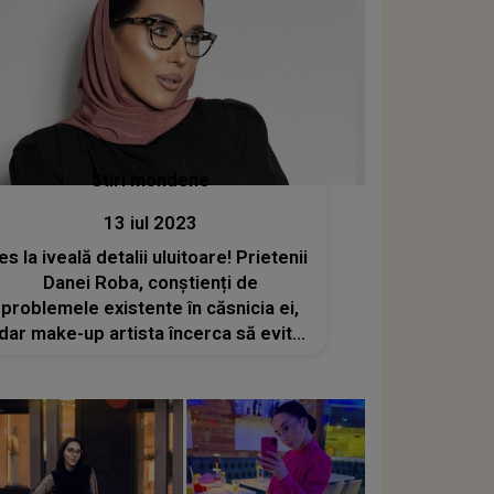
Stiri mondene
13 iul 2023
Ies la iveală detalii uluitoare! Prietenii
Danei Roba, conștienți de
problemele existente în căsnicia ei,
dar make-up artista încerca să evite
expunerea publică