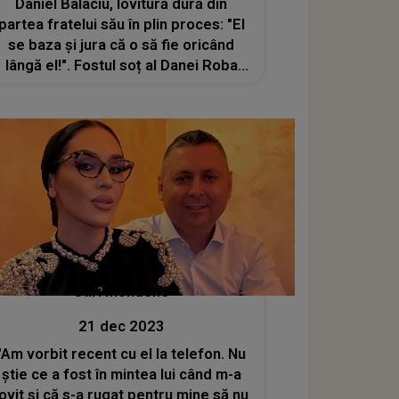
Daniel Balaciu, lovitură dură din
partea fratelui său în plin proces: "El
se baza și jura că o să fie oricând
lângă el!". Fostul soț al Danei Roba
este pus într-o postură delicată
Stiri mondene
21 dec 2023
"Am vorbit recent cu el la telefon. Nu
știe ce a fost în mintea lui când m-a
lovit și că s-a rugat pentru mine să nu