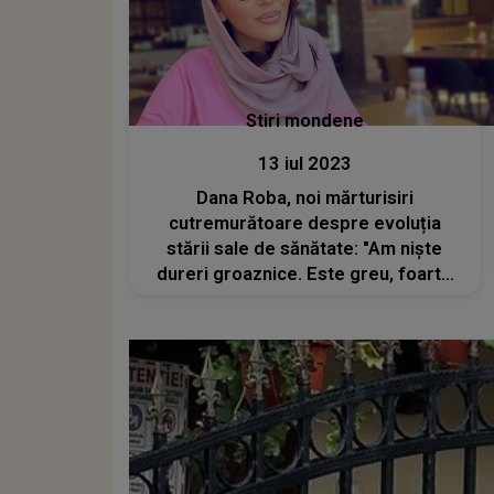
Stiri mondene
13 iul 2023
Dana Roba, noi mărturisiri
cutremurătoare despre evoluția
stării sale de sănătate: "Am niște
dureri groaznice. Este greu, foarte
greu, prin ce trec eu acum"