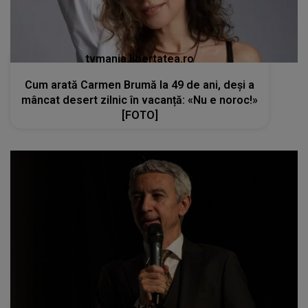
tvmania.libertatea.ro
Cum arată Carmen Brumă la 49 de ani, deși a
mâncat desert zilnic în vacanță: «Nu e noroc!»
[FOTO]