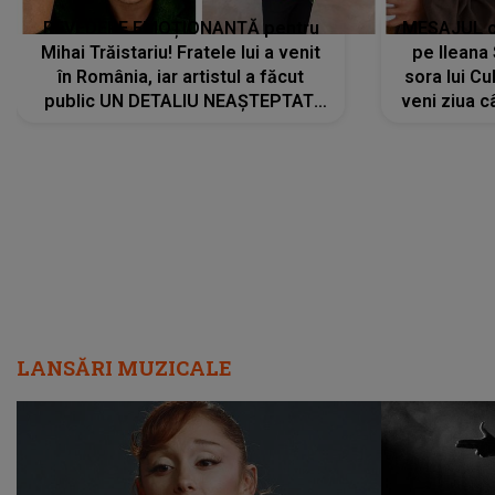
REVEDERE EMOȚIONANTĂ pentru
MESAJUL ca
Mihai Trăistariu! Fratele lui a venit
pe Ilean
în România, iar artistul a făcut
sora lui Cu
public UN DETALIU NEAȘTEPTAT:
veni ziua c
"Nu știu ce să-i zic. Voi ce spuneți
? Să se..."
LANSĂRI MUZICALE