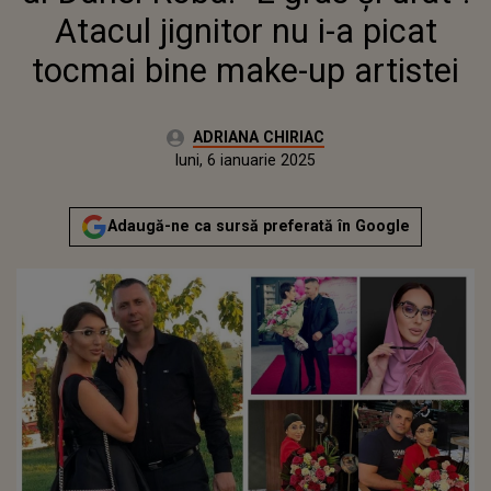
Atacul jignitor nu i-a picat
tocmai bine make-up artistei
Autor:
ADRIANA CHIRIAC
Publicat:
sâmbătă, 6 ianuarie 2024
Actualizat:
luni, 6 ianuarie 2025
Adaugă-ne ca sursă preferată în Google