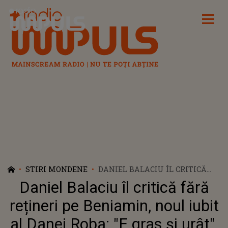
Radio Impuls
STIRI MONDENE
DANIEL BALACIU ÎL CRITICĂ
FĂRĂ REȚINERI PE BENIAMIN,
Daniel Balaciu îl critică fără
NOUL IUBIT AL DANEI ROBA: "E
GRAS ȘI URÂT". ATACUL
rețineri pe Beniamin, noul iubit
JIGNITOR NU I-A PICAT TOCMAI
al Danei Roba: "E gras și urât".
BINE MAKE-UP ARTISTEI