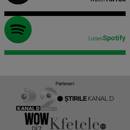
Spotify
Listen
Parteneri: