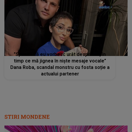
”Spunea că eu vorbesc urât despre ea, în
timp ce mă jignea în niște mesaje vocale”
Dana Roba, scandal monstru cu fosta soție a
actualui partener
STIRI MONDENE