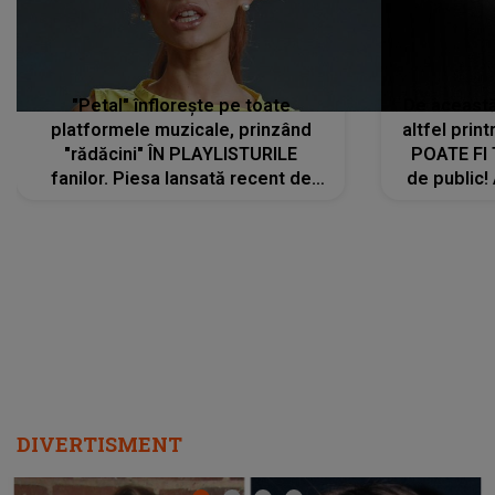
"Petal" înflorește pe toate
De această 
platformele muzicale, prinzând
altfel prin
"rădăcini" ÎN PLAYLISTURILE
POATE FI
fanilor. Piesa lansată recent de
de public!
Ariana Grande îi face pe
a lansat V
ascultători SĂ O ASCULTE PE
REPEAT
DIVERTISMENT