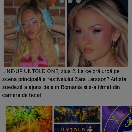
Ce a dezvăluit noua concurentă din "Casa Iubirii" l-a
luat prin surprindere pe Emanuel. CINE ESTE
BĂIATUL VIZAT de Alexandra?! Aflându-se în fața
faptului împlinit, A RECUNOSCUT IMEDIAT: "Am
avut..."