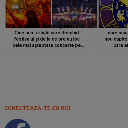
LINE-UP UNTOLD ONE, prima zi.
HOROSCOP 
Cine sunt artiștii care deschid
care scap
festivalul și de la ce ore au loc
nou capitol
cele mai așteptate concerte pe
care a
scena principală?
perioadă 
CONECTEAZĂ-TE CU NOI