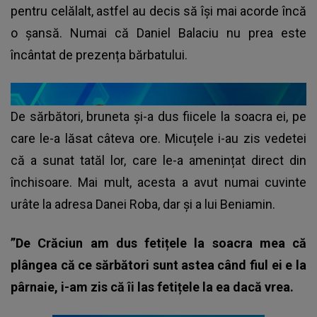
pentru celălalt, astfel au decis să îşi mai acorde încă
o şansă. Numai că Daniel Balaciu nu prea este
încântat de prezența bărbatului.
De sărbători, bruneta și-a dus fiicele la soacra ei, pe
care le-a lăsat câteva ore. Micuțele i-au zis vedetei
că a sunat tatăl lor, care le-a amenințat direct din
închisoare. Mai mult, acesta a avut numai cuvinte
urâte la adresa Danei Roba, dar și a lui Beniamin.
”De Crăciun am dus fetițele la soacra mea că
plângea că ce sărbători sunt astea când fiul ei e la
pârnaie, i-am zis că îi las fetițele la ea dacă vrea.