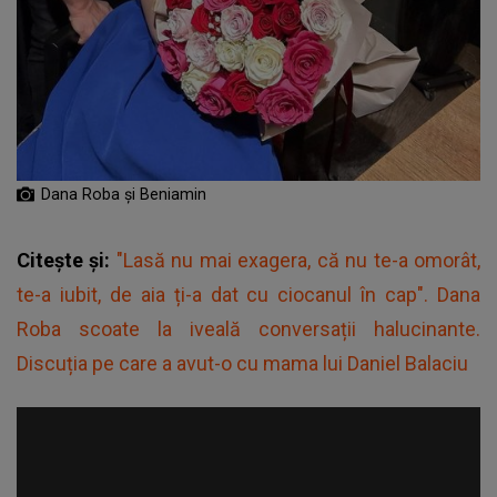
Dana Roba și Beniamin
Citește și:
"Lasă nu mai exagera, că nu te-a omorât,
te-a iubit, de aia ți-a dat cu ciocanul în cap". Dana
Roba scoate la iveală conversații halucinante.
Discuția pe care a avut-o cu mama lui Daniel Balaciu