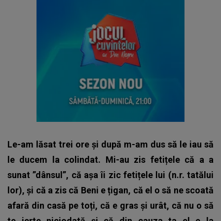
Le-am lăsat trei ore și după m-am dus să le iau să
le ducem la colindat. Mi-au zis fetițele că a a
sunat ”dânsul”, că așa îi zic fetițele lui (n.r. tatălui
lor), și că a zis că Beni e țigan, că el o să ne scoată
afară din casă pe toți, că e gras și urât, că nu o să
te ierte niciodată și că din cauza ta el e la