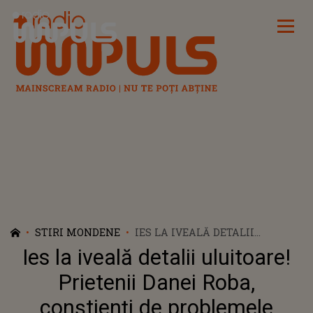
Radio Impuls
STIRI MONDENE
IES LA IVEALĂ DETALII
ULUITOARE! PRIETENII DANEI
Ies la iveală detalii uluitoare!
ROBA, CONȘTIENȚI DE
PROBLEMELE EXISTENTE ÎN
Prietenii Danei Roba,
CĂSNICIA EI, DAR MAKE-UP
conștienți de problemele
ARTISTA ÎNCERCA SĂ EVITE