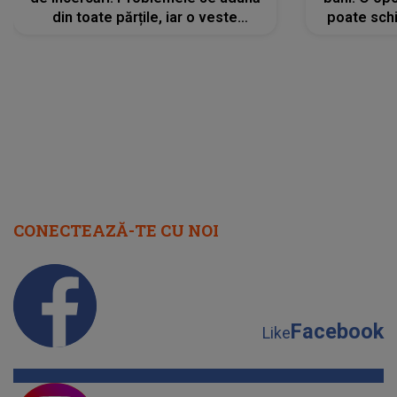
din toate părțile, iar o veste
poate schi
neașteptată îi dă planurile peste
la
cap
CONECTEAZĂ-TE CU NOI
Facebook
Like