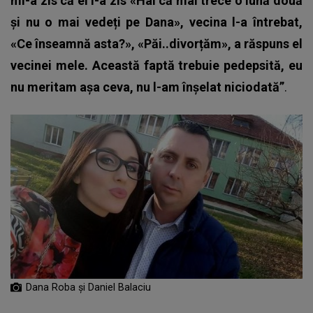
mi-a zis că el i-a zis «Hai că mai trece o lună două
și nu o mai vedeți pe Dana», vecina l-a întrebat,
«Ce înseamnă asta?», «Păi..divorțăm», a răspuns el
vecinei mele. Această faptă trebuie pedepsită, eu
nu meritam așa ceva, nu l-am înșelat niciodată”
.
Dana Roba și Daniel Balaciu