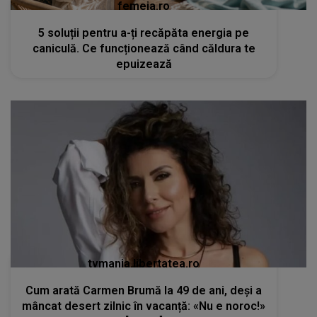
femeia.ro
5 soluții pentru a-ți recăpăta energia pe
caniculă. Ce funcționează când căldura te
epuizează
tvmania.libertatea.ro
Cum arată Carmen Brumă la 49 de ani, deși a
mâncat desert zilnic în vacanță: «Nu e noroc!»