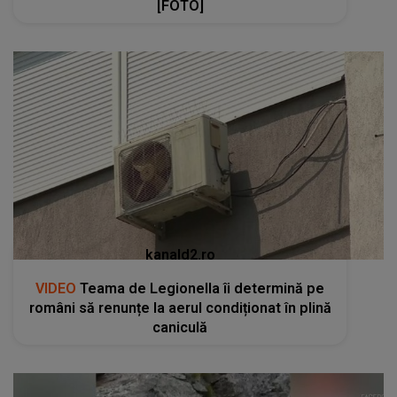
[FOTO]
kanald2.ro
VIDEO
Teama de Legionella îi determină pe
români să renunțe la aerul condiționat în plină
caniculă