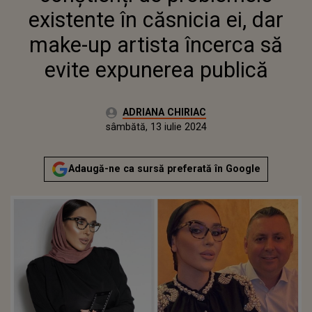
EXPUNEREA PUBLICĂ
existente în căsnicia ei, dar
make-up artista încerca să
evite expunerea publică
Autor:
ADRIANA CHIRIAC
Publicat:
joi, 13 iulie 2023
Actualizat:
sâmbătă, 13 iulie 2024
Adaugă-ne ca sursă preferată în Google