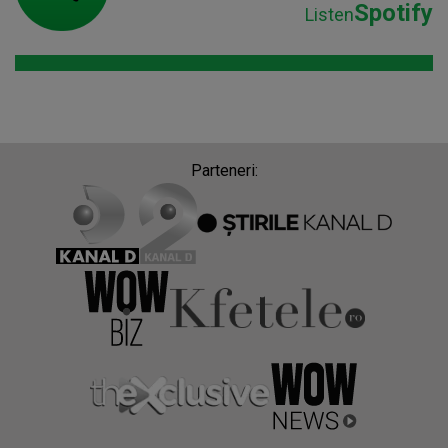
Spotify
Listen
Parteneri: