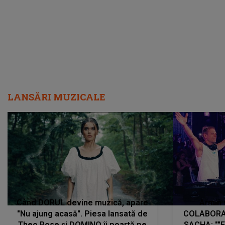
LANSĂRI MUZICALE
Când DORUL devine muzică, apare
Armin 
"Nu ajung acasă". Piesa lansată de
COLABORAR
Theo Rose și DOMINO îi poartă pe
SACHA: ""E