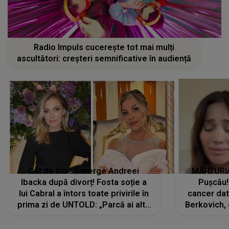
Radio Impuls cucerește tot mai mulți
ascultători: creșteri semnificative în audiență
Cât de bine îi merge Andreei
MĂRTURIA
Ibacka după divorț! Fosta soție a
Pușcău!
lui Cabral a întors toate privirile în
cancer dato
prima zi de UNTOLD: „Parcă ai altă
Berkovich, 
strălucire, emani putere,
accident ru
încredere, siguranță...”
Dacă nu 