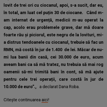
lovit de trei ori cu ciocanul, apoi, s-a sucit, dar eu,
în total, am luat cel puțin 30 de ciocane.
Când m-
am internat de urgență, medicii m-au operat la
cap, acolo erau problemele grave, dar mă doare
foarte rău și piciorul, este negru de la lovituri, mi-
a distrus tendoanele cu ciocanul, trebuie să fac un
RMN, mă costă în jur de 1.400
de lei. Măcar de nu-
mi lua banii din casă, cei 30.000 de euro, acum
aveam bani ca să mă tratez, nu trebuia să mai rog
oamenii să-mi trimită bani în cont, să mă ajute
pentru cele trei operații, care costă în jur de
10.000 de euro”.,
a declarat Dana Roba.
Citește continuarea
aici
!