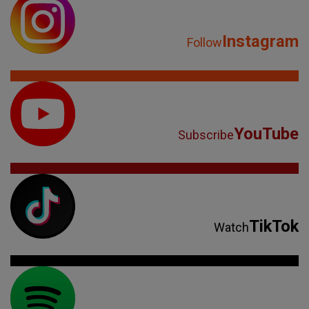
Instagram
Follow
YouTube
Subscribe
TikTok
Watch