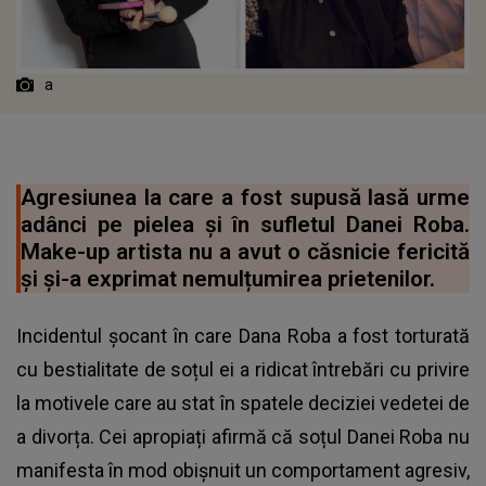
a
Agresiunea la care a fost supusă lasă urme
adânci pe pielea și în sufletul Danei Roba.
Make-up artista nu a avut o căsnicie fericită
și și-a exprimat nemulțumirea prietenilor.
Incidentul șocant în care Dana Roba a fost torturată
cu bestialitate de soțul ei a ridicat întrebări cu privire
la motivele care au stat în spatele deciziei vedetei de
a divorța. Cei apropiați afirmă că soțul Danei Roba nu
manifesta în mod obișnuit un comportament agresiv,