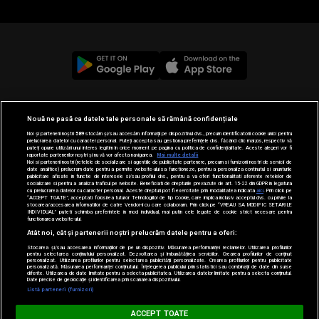
© 2019-2026 DOGAN MEDIA INTERNATIONAL SA, Toate
Nouă ne pasă ca datele tale personale să rămână confidențiale
drepturile rezervate.
Noi și partenerii noștri
589
stocăm și/sau accesăm informații pe dispozitivul dvs., precum identificatorii cookie unici pentru
prelucrarea datelor cu caracter personal. Puteți accepta sau gestiona preferințele dvs. făcând clic mai jos, respectiv vă
puteți opune utilizării unui interes legitim în orice moment pe pagina cu politica de confidențialitate. Aceste alegeri vor fi
raportate partenerilor noștri și nu vă vor afecta navigarea.
Mai multe detalii
Noi si partenerii nostri (retelele de socializare si agentiile de publicitate partenere, precum si furnizorii nostri de servicii de
date analitice) prelucram date pentru a permite website-ului sa functioneze, pentru a personaliza continutul si anunturile
publicitare afisate in functie de interesele si/sau profilul dvs., pentru a va oferi functionalitati aferente retelelor de
socializare si pentru a analiza traficul pe website. Beneficiati de drepturile prevazute de art. 15-22 din GDPR in legatura
cu prelucrarea datelor cu caracter personal. Aceste drepturi pot fi exercitate prin modalitatea indicata
aici
. Prin click pe
“ACCEPT TOATE”, acceptati folosirea tuturor Tehnologiilor de tip Cookie, care implica inclusiv acceptul dvs. cu privire la
stocarea/accesarea informatiilor de catre Vendor-ii cu care colaboram. Prin click pe “VREAU SA MODIFIC SETARILE
INDIVIDUAL” puteti schimba preferintele in mod individual, mai putin cele legate de cookie strict necesare pentru
functionarea website-ului.
Atât noi, cât și partenerii noștri prelucrăm datele pentru a oferi:
Stocarea și/sau accesarea informațiilor de pe un dispozitiv. Măsurarea performanței reclamelor. Utilizarea profilurilor
pentru selectarea conținutului personalizat. Dezvoltarea și îmbunătățirea serviciilor. Crearea profilurilor de conținut
personalizat. Utilizarea profilurilor pentru selectarea publicității personalizate. Crearea profilurilor pentru publicitate
personalizată. Măsurarea performanței conținutului. Înțelegerea publicului prin statistici sau combinații de date din surse
diferite. Utilizarea de date limitate pentru a selecta publicitatea. Utilizarea datelor limitate pentru a selecta conținutul.
Loading...
Date precise de geolocație și identificarea prin scanarea dispozitivului.
Listă parteneri (furnizori)
MUSIC NON STOP
ACCEPT TOATE