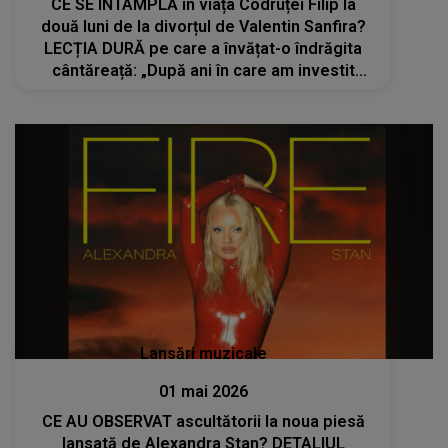
CE SE ÎNTÂMPLĂ în viața Codruței Filip la
două luni de la divorțul de Valentin Sanfira?
LECȚIA DURĂ pe care a învățat-o îndrăgita
cântăreață: „După ani în care am investit
trăiri, sentimente, emoții, mă străduiesc să...”
Lansări muzicale
01 mai 2026
CE AU OBSERVAT ascultătorii la noua piesă
lansată de Alexandra Stan? DETALIUL