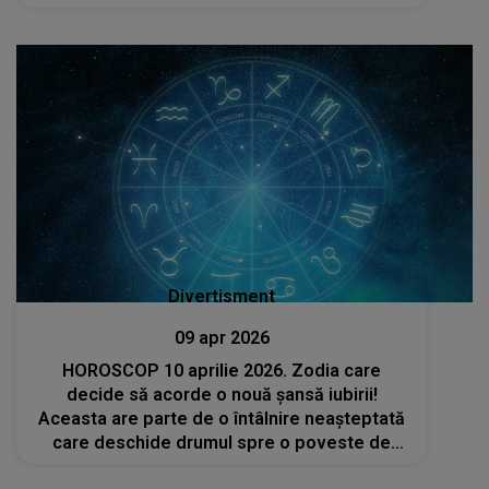
suflet, mese îmbelșugate și zâmbete
sincere!”
Divertisment
09 apr 2026
HOROSCOP 10 aprilie 2026. Zodia care
decide să acorde o nouă șansă iubirii!
Aceasta are parte de o întâlnire neașteptată
care deschide drumul spre o poveste de
dragoste ca în filme