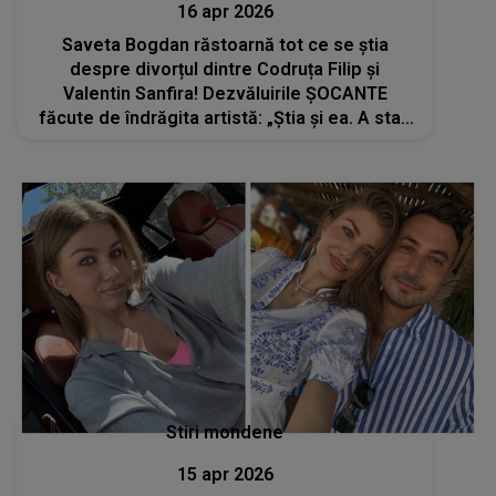
16 apr 2026
Saveta Bogdan răstoarnă tot ce se știa
despre divorțul dintre Codruța Filip și
Valentin Sanfira! Dezvăluirile ȘOCANTE
făcute de îndrăgita artistă: „Știa și ea. A stat,
s-a complăcut în situația asta pentru că s-a
făcut cunoscută”
Stiri mondene
15 apr 2026