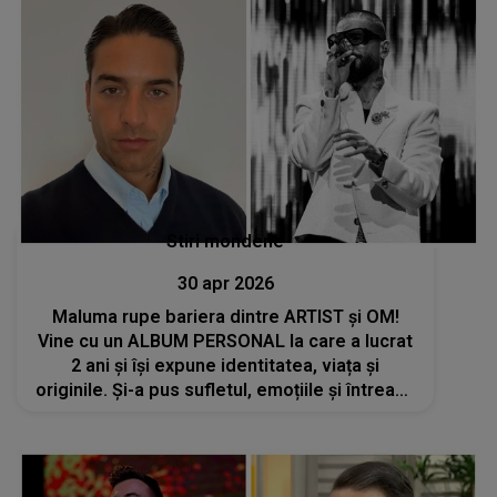
Stiri mondene
30 apr 2026
Maluma rupe bariera dintre ARTIST și OM!
Vine cu un ALBUM PERSONAL la care a lucrat
2 ani și își expune identitatea, viața și
originile. Și-a pus sufletul, emoțiile și întreaga
poveste. CE A VRUT SĂ LE SPUNĂ fanilor săi
înainte de lansare: "Vă rog să..."