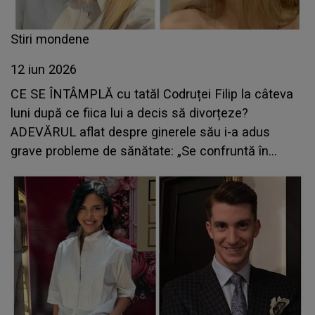
Stiri mondene
12 iun 2026
CE SE ÎNTÂMPLĂ cu tatăl Codruței Filip la câteva
luni după ce fiica lui a decis să divorțeze?
ADEVĂRUL aflat despre ginerele său i-a adus
grave probleme de sănătate: „Se confruntă în
continuare cu...”