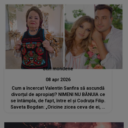
Stiri mondene
08 apr 2026
Cum a încercat Valentin Sanfira să ascundă
divorțul de apropiați? NIMENI NU BĂNUIA ce
se întâmpla, de fapt, între el și Codruța Filip.
Saveta Bogdan: „Oricine zicea ceva de ei, el
sărea în sus. Nu a dat de înțeles nimic”