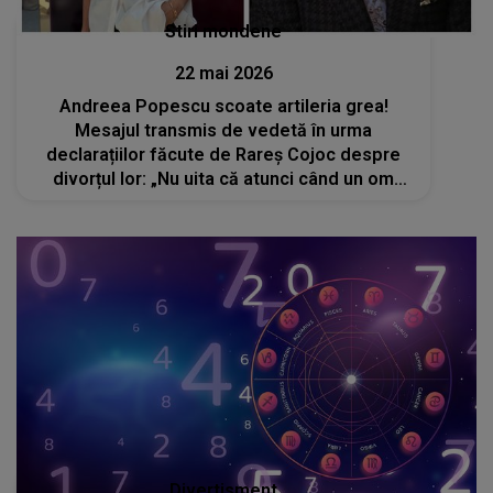
Stiri mondene
22 mai 2026
Andreea Popescu scoate artileria grea!
Mesajul transmis de vedetă în urma
declarațiilor făcute de Rareș Cojoc despre
divorțul lor: „Nu uita că atunci când un om
ajunge în vârf, rareori ajunge singur”
Divertisment