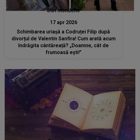
Stiri mondene
17 apr 2026
Schimbarea uriașă a Codruței Filip după
divorțul de Valentin Sanfira! Cum arată acum
îndrăgita cântăreață? „Doamne, cât de
frumoasă ești!”