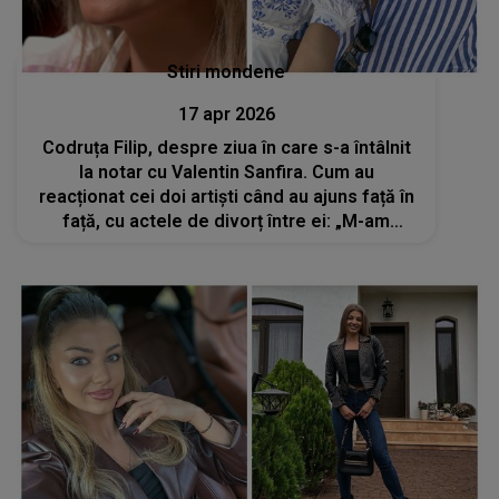
Stiri mondene
17 apr 2026
Codruța Filip, despre ziua în care s-a întâlnit
la notar cu Valentin Sanfira. Cum au
reacționat cei doi artiști când au ajuns față în
față, cu actele de divorț între ei: „M-am
abținut foarte mult să nu plâng”