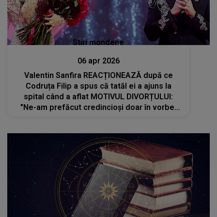
Stiri mondene
06 apr 2026
Valentin Sanfira REACȚIONEAZĂ după ce
Codruța Filip a spus că tatăl ei a ajuns la
spital când a aflat MOTIVUL DIVORȚULUI:
"Ne-am prefăcut credincioși doar în vorbe.
Am ajuns..."