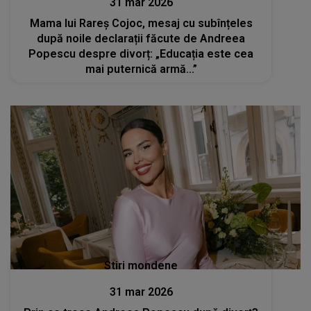
31 mar 2026
Mama lui Rareș Cojoc, mesaj cu subînțeles
după noile declarații făcute de Andreea
Popescu despre divorț: „Educația este cea
mai puternică armă...”
Stiri mondene
31 mar 2026