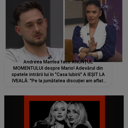
Andreea Mantea face ANUNȚUL
MOMENTULUI despre Mario! Adevărul din
spatele intrării lui în "Casa Iubirii" A IEȘIT LA
IVEALĂ: "Pe la jumătatea discuției am aflat.
Noi nu știam că el este..."