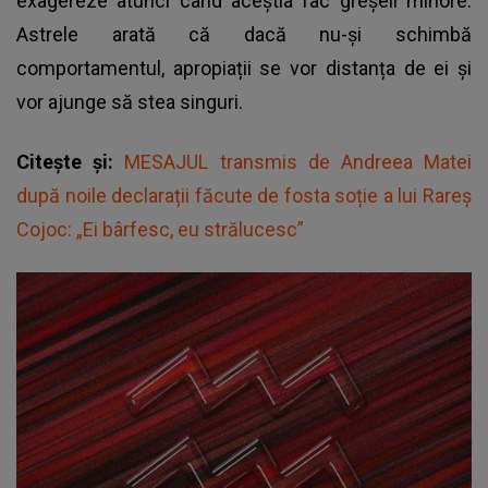
exagereze atunci când aceștia fac greșeli minore.
Astrele arată că dacă nu-și schimbă
comportamentul, apropiații se vor distanța de ei și
vor ajunge să stea singuri.
Citește și:
MESAJUL transmis de Andreea Matei
după noile declarații făcute de fosta soție a lui Rareș
Cojoc: „Ei bârfesc, eu strălucesc”