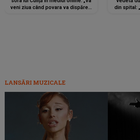
sora lui Culiță în mediul online: „Va
vedetă du
veni ziua când povara va dispărea,
din spital:
iar lacrimile...”
LANSĂRI MUZICALE