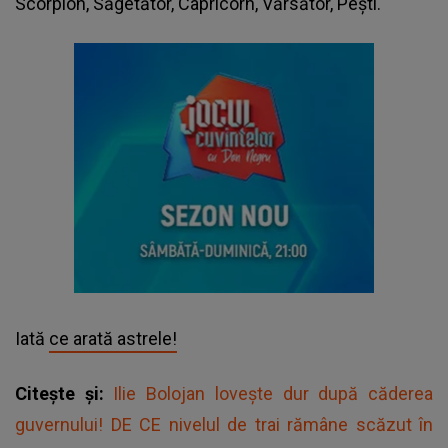
Scorpion, Săgetător, Capricorn, Vărsător, Pești.
Iată
ce arată astrele!
Citește și:
Ilie Bolojan lovește dur după căderea
guvernului! DE CE nivelul de trai rămâne scăzut în