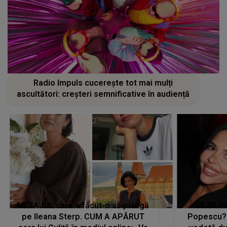
Radio Impuls cucerește tot mai mulți
ascultători: creșteri semnificative în audiență
MESAJUL care a făcut-o să plângă
CE SE Î
pe Ileana Sterp. CUM A APĂRUT
Popescu?