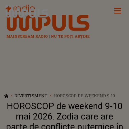
Radio Impuls
DIVERTISMENT
HOROSCOP DE WEEKEND 9-10
MAI 2026. ZODIA CARE ARE
HOROSCOP de weekend 9-10
PARTE DE CONFLICTE
PUTERNICE ÎN FAMILIE ȘI
mai 2026. Zodia care are
DISCUȚII CARE SCHIMBĂ TOTUL.
parte de conflicte puternice în
ACEASTA VA TRECE CU GREU