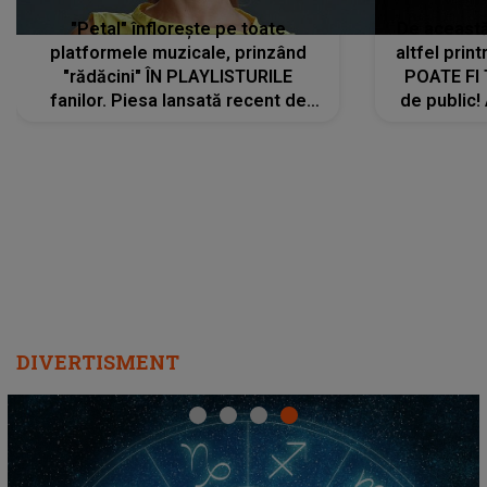
"Petal" înflorește pe toate
De această 
platformele muzicale, prinzând
altfel prin
"rădăcini" ÎN PLAYLISTURILE
POATE FI
fanilor. Piesa lansată recent de
de public!
Ariana Grande îi face pe
a lansat V
ascultători SĂ O ASCULTE PE
REPEAT
DIVERTISMENT