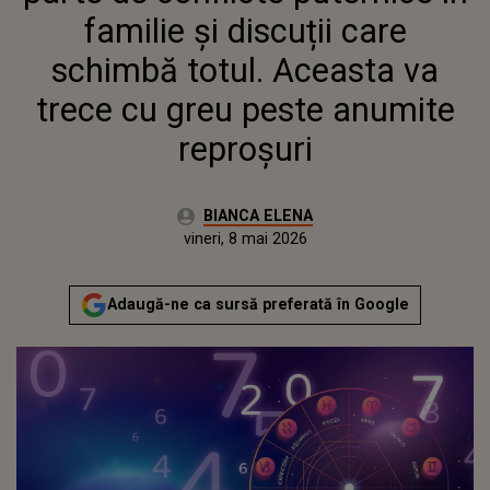
PESTE ANUMITE REPROȘURI
familie și discuții care
schimbă totul. Aceasta va
trece cu greu peste anumite
reproșuri
Autor:
BIANCA ELENA
Publicat:
vineri, 8 mai 2026
Adaugă-ne ca sursă preferată în Google