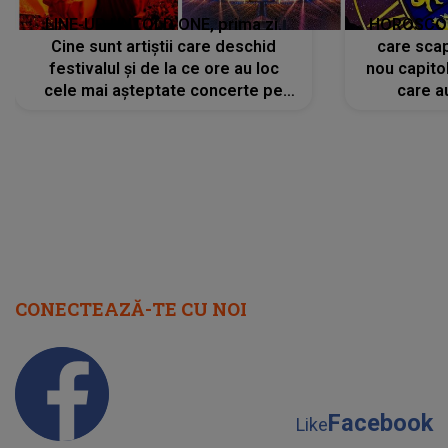
LINE-UP UNTOLD ONE, prima zi.
HOROSCOP 
Cine sunt artiștii care deschid
care scap
festivalul și de la ce ore au loc
nou capitol
cele mai așteptate concerte pe
care a
scena principală?
perioadă 
CONECTEAZĂ-TE CU NOI
Facebook
Like