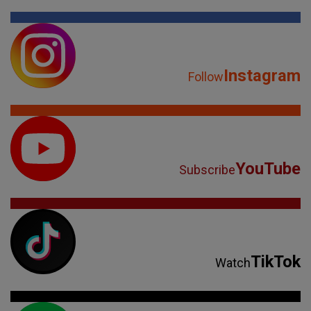
Instagram
Follow
YouTube
Subscribe
TikTok
Watch