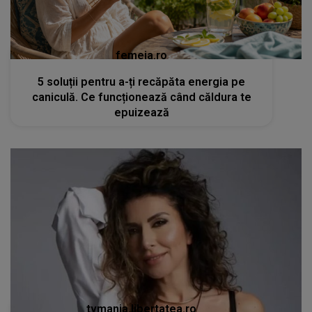
femeia.ro
5 soluții pentru a-ți recăpăta energia pe
caniculă. Ce funcționează când căldura te
epuizează
tvmania.libertatea.ro