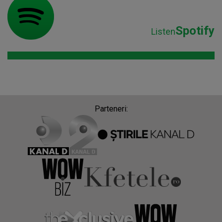
Spotify
Listen
Parteneri: