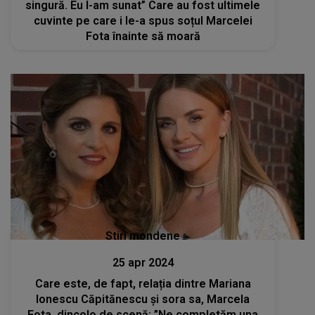
singură. Eu l-am sunat” Care au fost ultimele
cuvinte pe care i le-a spus soțul Marcelei
Fota înainte să moară
Stiri mondene
25 apr 2024
Care este, de fapt, relația dintre Mariana
Ionescu Căpitănescu și sora sa, Marcela
Fota, dincolo de scenă: ”Ne completăm una