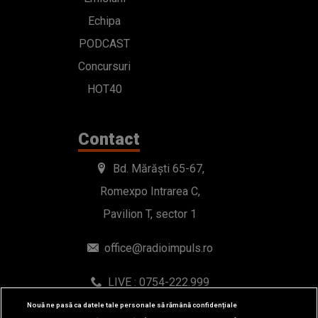
Echipa
PODCAST
Concursuri
HOT40
Contact
Bd. Mărăști 65-67,
Romexpo Intrarea C,
Pavilion T, sector 1
office@radioimpuls.ro
LIVE : 0754-222.999
WhatsApp: 0754-222.999
Nouă ne pasă ca datele tale personale să rămână confidențiale