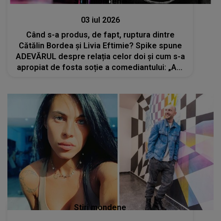
Stiri mondene
03 iul 2026
Când s-a produs, de fapt, ruptura dintre
Cătălin Bordea și Livia Eftimie? Spike spune
ADEVĂRUL despre relația celor doi și cum s-a
apropiat de fosta soție a comediantului: „Am
picat la locul nepotrivit, în momentul
nepotrivit”
Stiri mondene