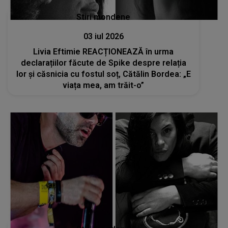
Stiri mondene
03 iul 2026
Livia Eftimie REACȚIONEAZĂ în urma
declarațiilor făcute de Spike despre relația
lor și căsnicia cu fostul soț, Cătălin Bordea: „E
viața mea, am trăit-o”