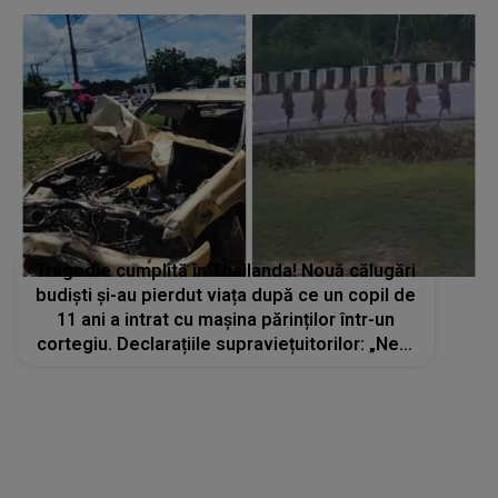
Tragedie cumplită în Thailanda! Nouă călugări
budiști și-au pierdut viața după ce un copil de
11 ani a intrat cu mașina părinților într-un
cortegiu. Declarațiile supraviețuitorilor: „Ne-a
strivit pur și simplu...”