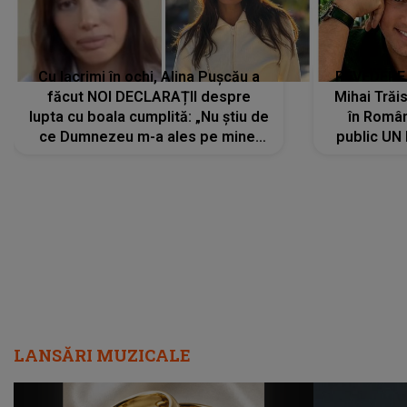
Cu lacrimi în ochi, Alina Pușcău a
REVEDERE
făcut NOI DECLARAȚII despre
Mihai Trăis
lupta cu boala cumplită: „Nu știu de
în Români
ce Dumnezeu m-a ales pe mine.
public UN
Am cancer la sân, am intrat în
"Nu știu ce
metastază...”
LANSĂRI MUZICALE