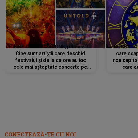
LINE-UP UNTOLD ONE, prima zi.
HOROSCOP 
Cine sunt artiștii care deschid
care scap
festivalul și de la ce ore au loc
nou capitol
cele mai așteptate concerte pe
care a
scena principală?
perioadă 
CONECTEAZĂ-TE CU NOI