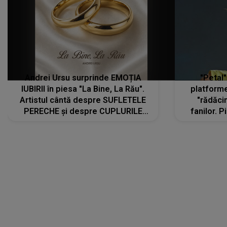
Andrei Ursu surprinde EMOȚIA
"Petal"
IUBIRII în piesa "La Bine, La Rău".
platforme
Artistul cântă despre SUFLETELE
"rădăci
PERECHE și despre CUPLURILE
fanilor. 
care aleg să meargă împreună pe
Arian
același drum, INDIFERENT DE CE LE
ascultă
REZERVĂ VIAȚA