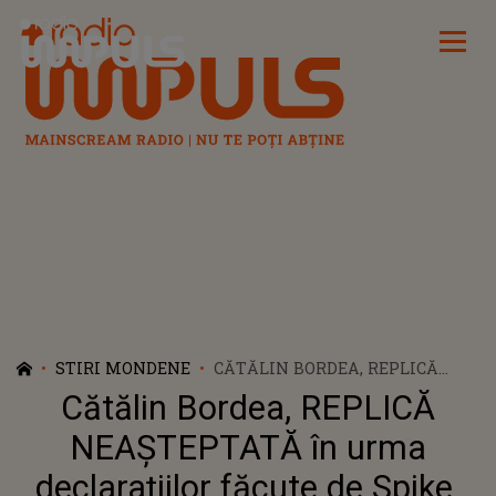
Radio Impuls
STIRI MONDENE
CĂTĂLIN BORDEA, REPLICĂ
NEAȘTEPTATĂ ÎN URMA
Cătălin Bordea, REPLICĂ
DECLARAȚIILOR FĂCUTE DE
SPIKE. CE A AVUT DE SPUS
NEAȘTEPTATĂ în urma
COMEDIANTUL DUPĂ CE
declarațiilor făcute de Spike.
ARTISTUL A SUSȚINUT CĂ NU