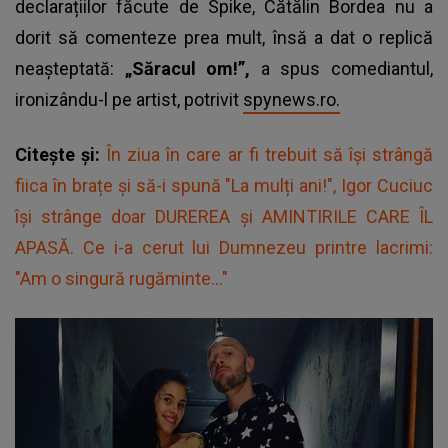
declarațiilor făcute de Spike, Cătălin Bordea nu a
dorit să comenteze prea mult, însă a dat o replică
neașteptată:
„Săracul om!”,
a spus comediantul,
ironizându-l pe artist, potrivit
spynews.ro.
Citește și:
În ziua în care ar fi trebuit să își strângă
fiica în brațe și să-i spună "La mulți ani!", Igor Cuciuc
își strânge doar DUREREA și AMINTIRILE CARE ÎL
APASĂ. Ce i-a cerut lui Dumnezeu printre lacrimi:
"Am o singură rugăminte..."