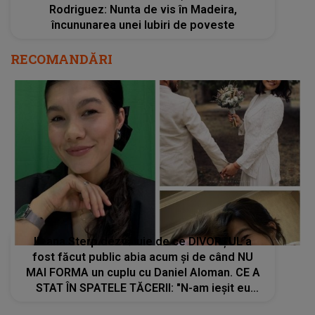
Rodriguez: Nunta de vis în Madeira,
încununarea unei Iubiri de poveste
RECOMANDĂRI
Ileana Sterp dezvăluie de ce DIVORȚUL a
fost făcut public abia acum și de când NU
MAI FORMA un cuplu cu Daniel Aloman. CE A
STAT ÎN SPATELE TĂCERII: "N-am ieșit eu
până acum să zic nimic, nu am..."