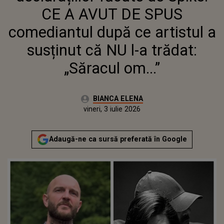
L-A TRĂDAT: „SĂRACUL OM...”
CE A AVUT DE SPUS
comediantul după ce artistul a
susținut că NU l-a trădat:
„Săracul om...”
Autor:
BIANCA ELENA
Publicat:
vineri, 3 iulie 2026
Adaugă-ne ca sursă preferată în Google