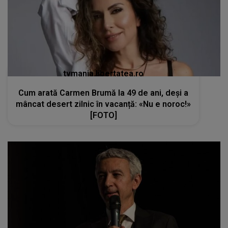
tvmania.libertatea.ro
Cum arată Carmen Brumă la 49 de ani, deși a
mâncat desert zilnic în vacanță: «Nu e noroc!»
[FOTO]