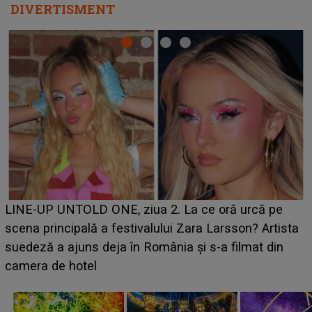
DIVERTISMENT
Ce a dezvăluit noua concurentă din "Casa Iubirii" l-a
luat prin surprindere pe Emanuel. CINE ESTE
BĂIATUL VIZAT de Alexandra?! Aflându-se în fața
faptului împlinit, A RECUNOSCUT IMEDIAT: "Am
avut..."