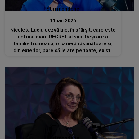
Stiri mondene
11 ian 2026
Nicoleta Luciu dezvăluie, în sfârșit, care este
cel mai mare REGRET al său. Deși are o
familie frumoasă, o carieră răsunătoare și,
din exterior, pare că le are pe toate, există
ceva ce o apasă pe suflet de ani buni: "Păcat
că n-a fost..."
Stiri mondene