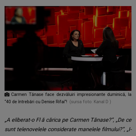
Carmen Tănase face dezvăluiri impresionante duminică, la
“40 de întrebări cu Denise Rifai”!
(sursa foto: Kanal D )
„A eliberat-o Fl
ă
cărica pe Carmen Tănase?”, „De ce
sunt telenovelele considerate manelele filmului?”, „I-