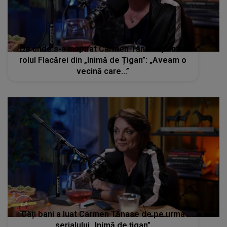
De unde s-a inspirat Carmen Tănase pentru
rolul Flacărei din „Inimă de Țigan”: „Aveam o
vecină care...”
Câți bani a luat Carmen Tănase de pe urma
serialului „Inimă de țigan”