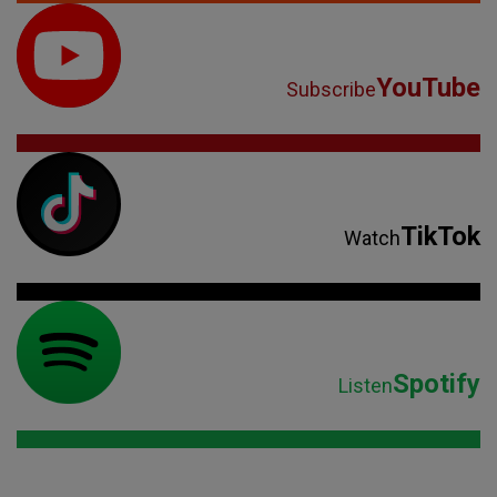
YouTube
Subscribe
TikTok
Watch
Spotify
Listen