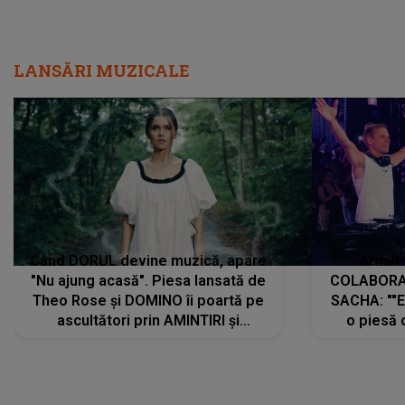
LANSĂRI MUZICALE
Când DORUL devine muzică, apare
Armin 
"Nu ajung acasă". Piesa lansată de
COLABORAR
Theo Rose și DOMINO îi poartă pe
SACHA: ""E
ascultători prin AMINTIRI și
o piesă 
REGĂSIRI, iar drumul emoțiilor
imediat pre
trece prin sufletul publicului:
cu mine șt
"Pentru toți cei care au plecat
păstrăm do
departe ca să le fie mai bine"