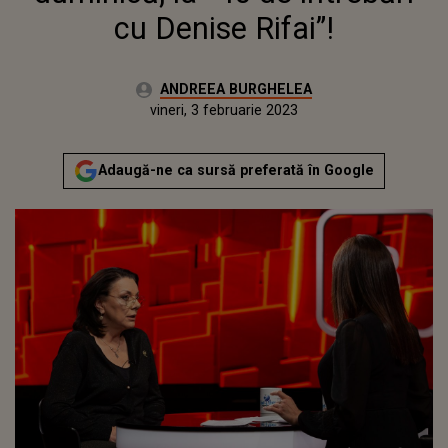
cu Denise Rifai”!
Autor:
ANDREEA BURGHELEA
Publicat:
joi, 3 februarie 2022
Actualizat:
vineri, 3 februarie 2023
Adaugă-ne ca sursă preferată în Google