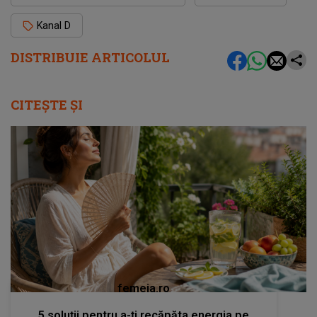
Kanal D
DISTRIBUIE ARTICOLUL
CITEȘTE ȘI
femeia.ro
5 soluții pentru a-ți recăpăta energia pe