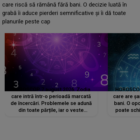
acum! În fața Alexandrei, concurentul din Casa Iubirii
face o MĂRTURISIRE NEAȘTEPTATĂ despre mama
sa: "I-am spus și ei în față, eu nu te iubesc pentru
că..."
HOROSCOP 7 august 2026. Zodia
HOROSCOP 
care intră într-o perioadă marcată
care are șa
de încercări. Problemele se adună
bani. O opo
din toate părțile, iar o veste
poate schi
neașteptată îi dă planurile peste
la
cap