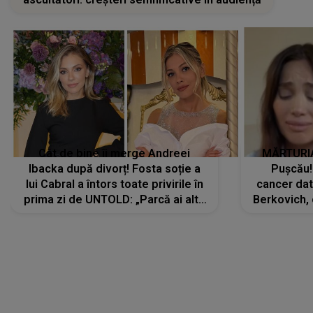
Cât de bine îi merge Andreei
MĂRTURIA
Ibacka după divorț! Fosta soție a
Pușcău!
lui Cabral a întors toate privirile în
cancer dato
prima zi de UNTOLD: „Parcă ai altă
Berkovich, 
strălucire, emani putere,
accident ru
încredere, siguranță...”
Dacă nu 