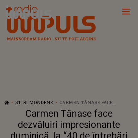
Radio Impuls
STIRI MONDENE
CARMEN TĂNASE FACE
DEZVĂLUIRI IMPRESIONANTE
Carmen Tănase face
DUMINICĂ, LA “40 DE
ÎNTREBĂRI CU DENISE RIFAI”!
dezvăluiri impresionante
duminică, la “40 de întrebări