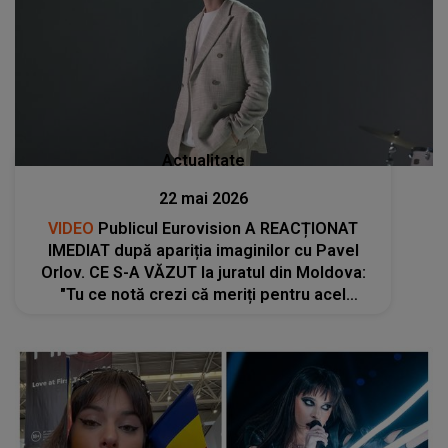
Actualitate
22 mai 2026
VIDEO
Publicul Eurovision A REACȚIONAT
IMEDIAT după apariția imaginilor cu Pavel
Orlov. CE S-A VĂZUT la juratul din Moldova:
"Tu ce notă crezi că meriți pentru acel
moment? S-a găsit tocmai cine să o jurizeze
pe Alexandra, care a fost..."