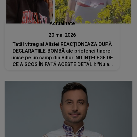
Actualitate
20 mai 2026
Tatăl vitreg al Alisiei REACȚIONEAZĂ DUPĂ
DECLARAȚIILE-BOMBĂ ale prietenei tinerei
ucise pe un câmp din Bihor. NU ÎNȚELEGE DE
CE A SCOS ÎN FAȚĂ ACESTE DETALII: "Nu aș
mai fi lăsat-o niciun minut să..."