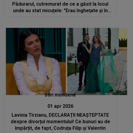
Pădurarul, cutremurat de ce a găsit la locul
unde au stat micuțele: "Erau înghețate și în
imposibilitatea de a se mișca. Am luat..."
Stiri mondene
01 apr 2026
Lavinia Tîrzianu, DECLARAȚII NEAȘTEPTATE
despre divorțul momentului! Ce bunuri au de
împărțit, de fapt, Codruța Filip și Valentin