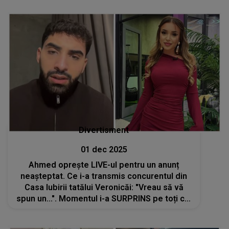
cameră. CE S-A ÎNTÂMPLAT în culise
Divertisment
01 dec 2025
Ahmed oprește LIVE-ul pentru un anunț
neașteptat. Ce i-a transmis concurentul din
Casa Iubirii tatălui Veronicăi: "Vreau să vă
spun un...". Momentul i-a SURPRINS pe toți cei
care urmăreau, iar reacțiile au început să
curgă imediat