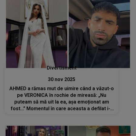
Divertisment
30 nov 2025
AHMED a rămas mut de uimire când a văzut-o
pe VERONICA în rochie de mireasă: „Nu
puteam să mă uit la ea, așa emoționat am
fost...” Momentul în care aceasta a defilat i-a
stârnit concurentului din „Casa Iubirii” tot
felul de emoții