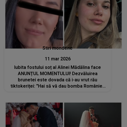
Stiri mondene
11 mar 2026
Iubita fostului soț al Alinei Mădălina face
ANUNȚUL MOMENTULUI! Dezvăluirea
brunetei este dovada că i-au vrut rău
tiktokeriței: "Hai să vă dau bomba României.
Eu cu..."