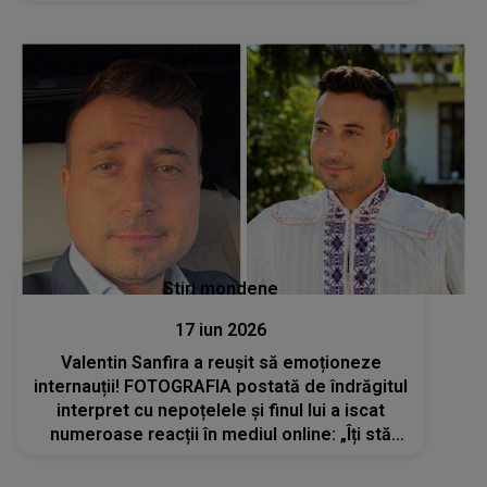
fete”
Stiri mondene
17 iun 2026
Valentin Sanfira a reușit să emoționeze
internauții! FOTOGRAFIA postată de îndrăgitul
interpret cu nepoțelele și finul lui a iscat
numeroase reacții în mediul online: „Îți stă
bine înconjurat de copii. Doamne ajută să
devii și tătic!”