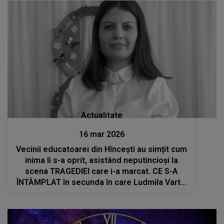
Actualitate
16 mar 2026
Vecinii educatoarei din Hîncești au simțit cum
inima li s-a oprit, asistând neputincioși la
scena TRAGEDIEI care i-a marcat. CE S-A
ÎNTÂMPLAT în secunda în care Ludmila Vartic
a căzut de la etaj: "Eram amândoi pe balcon.
Soțul a..."