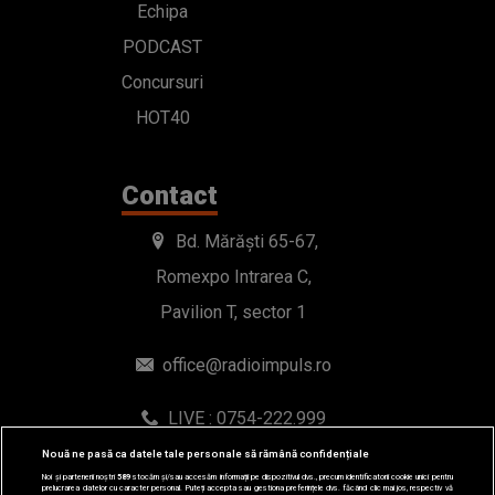
Echipa
PODCAST
Concursuri
HOT40
Contact
Bd. Mărăști 65-67,
Romexpo Intrarea C,
Pavilion T, sector 1
office@radioimpuls.ro
LIVE : 0754-222.999
WhatsApp: 0754-222.999
Nouă ne pasă ca datele tale personale să rămână confidențiale
Noi și partenerii noștri
589
stocăm și/sau accesăm informații pe dispozitivul dvs., precum identificatorii cookie unici pentru
prelucrarea datelor cu caracter personal. Puteți accepta sau gestiona preferințele dvs. făcând clic mai jos, respectiv vă