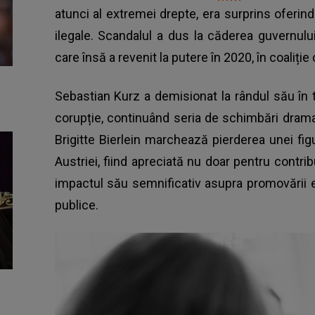
atunci al extremei drepte, era surprins oferind 
ilegale. Scandalul a dus la căderea guvernul
care însă a revenit la putere în 2020, în coaliție 
Sebastian Kurz a demisionat la rândul său în 
corupție, continuând seria de schimbări drama
Brigitte Bierlein marchează pierderea unei fi
Austriei, fiind apreciată nu doar pentru contribuț
impactul său semnificativ asupra promovării egal
publice.