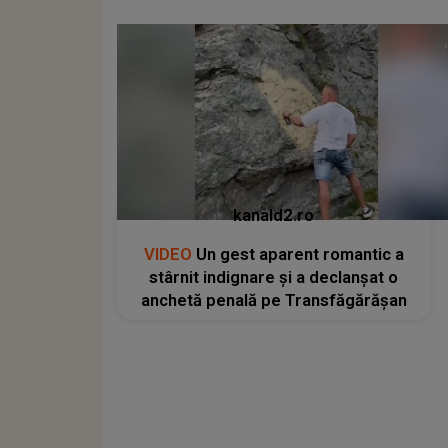
kanald2.ro
VIDEO
Un gest aparent romantic a
stârnit indignare și a declanșat o
anchetă penală pe Transfăgărășan