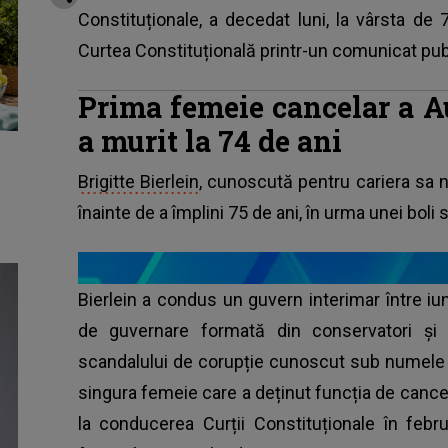
Constituționale, a decedat luni, la vârsta de
Curtea Constituțională printr-un comunicat public
Prima femeie cancelar a Aus
a murit la 74 de ani
Brigitte Bierlein
, cunoscută pentru cariera sa nea
înainte de a împlini 75 de ani, în urma unei boli s
Bierlein a condus un guvern interimar între iu
de guvernare formată din conservatori și
scandalului de corupție cunoscut sub numele 
singura femeie care a deținut funcția de cancelar
la conducerea Curții Constituționale în feb