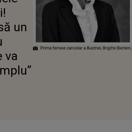
ILE VIITOARE
i!
N EXEMPLU”
asă un
u
Prima femeie cancelar a Austriei, Brigitte Bierlein,
e va
emplu”