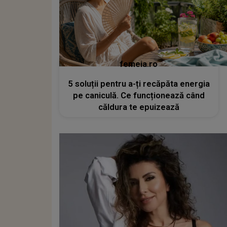
femeia.ro
5 soluții pentru a-ți recăpăta energia
pe caniculă. Ce funcționează când
căldura te epuizează