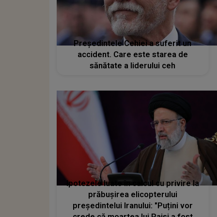
Preşedintele Cehiei a suferit un
accident. Care este starea de
sănătate a liderului ceh
Ipotezele luate în calcul cu privire la
prăbușirea elicopterului
președintelui Iranului: "Puțini vor
crede că moartea lui Raisi a fost