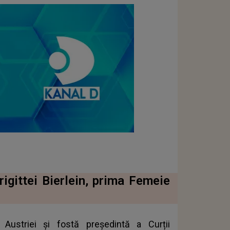
igittei Bierlein, prima Femeie
 Austriei și fostă președintă a Curții