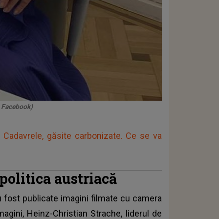
: Facebook)
i. Cadavrele, găsite carbonizate. Ce se va
politica austriacă
u fost publicate imagini filmate cu camera
magini, Heinz-Christian Strache, liderul de