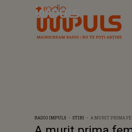
Radio Impuls
RADIO IMPULS
STIRI
A MURIT PRIMA F
CANCELAR A AUSTR
A murit prima fe
BIERLEIN LASĂ UN