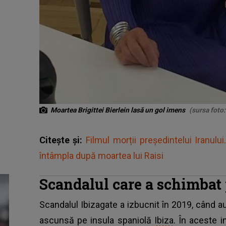
Moartea Brigittei Bierlein lasă un gol imens
(sursa foto
Citește și:
Filmul morții președintelui Iranulu
întâmpla după moartea lui Raisi
Scandalul care a schimbat 
Scandalul Ibizagate a izbucnit în 2019, când a
ascunsă pe insula spaniolă
Ibiza
. În aceste i