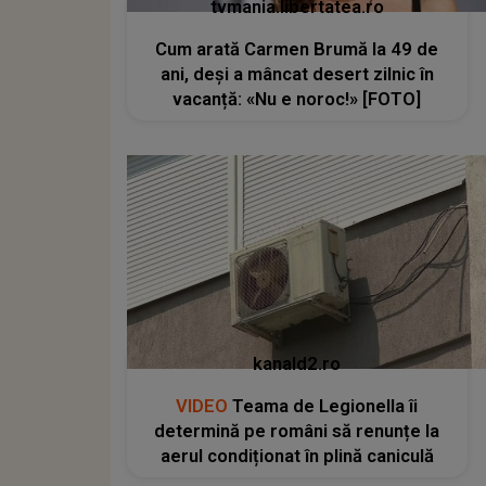
tvmania.libertatea.ro
Cum arată Carmen Brumă la 49 de
ani, deși a mâncat desert zilnic în
vacanță: «Nu e noroc!» [FOTO]
kanald2.ro
VIDEO
Teama de Legionella îi
determină pe români să renunțe la
aerul condiționat în plină caniculă