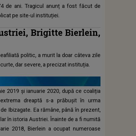
 74 de ani. Tragicul anunț a fost făcut de
at pe site-ul instituției.
triei, Brigitte Bierlein,
filiată politic, a murit la doar câteva zile
curte, dar severe, a precizat instituția.
nie 2019 și ianuarie 2020, după ce coaliția
 extrema dreaptă s-a prăbușit în urma
de Ibizagate. Ea rămâne, până în prezent,
 în istoria Austriei. Înainte de a fi numită
ruarie 2018, Bierlein a ocupat numeroase