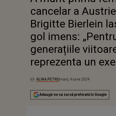
„PENTRU GENERAȚI
cancelar a Austrie
VA REPREZENTA U
Brigitte Bierlein l
gol imens: „Pentr
generațiile viitoar
reprezenta un ex
Autor:
Publicat:
ALINA PETRE
marți, 4 iunie 2024
Adaugă-ne ca sursă preferată în Google