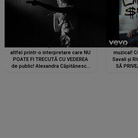
De această dată, "Dilaila" se simte
COLABORAR
altfel printr-o interpretare care NU
muzical! C
POATE FI TRECUTĂ CU VEDEREA
Savali și Ri
de public! Alexandra Căpitănescu
SĂ PRIV
a lansat VERSIUNEA LIVE a piesei