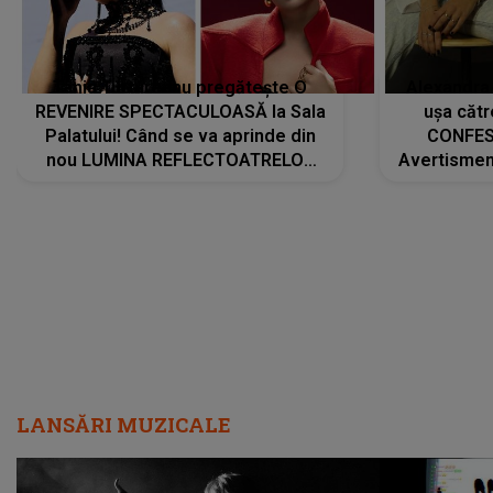
Tania Turtureanu pregătește O
Alexandra
REVENIRE SPECTACULOASĂ la Sala
ușa cătr
Palatului! Când se va aprinde din
CONFES
nou LUMINA REFLECTOATRELOR
Avertismentu
pentru artistă: " Vor fi multe
rămas ÎNT
cântece noi, în premieră. Cântece
au format-
care abia acum învață să respire"
"Am f
LANSĂRI MUZICALE