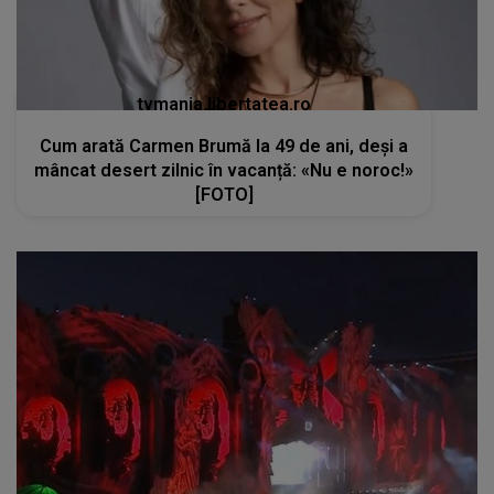
tvmania.libertatea.ro
Cum arată Carmen Brumă la 49 de ani, deși a
mâncat desert zilnic în vacanță: «Nu e noroc!»
[FOTO]