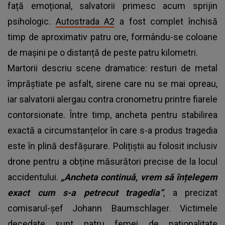
față emoțional, salvatorii primesc acum sprijin
psihologic.
Autostrada A2
a fost complet închisă
timp de aproximativ patru ore, formându-se coloane
de mașini pe o distanță de peste patru kilometri.
Martorii descriu scene dramatice: resturi de metal
împrăștiate pe asfalt, sirene care nu se mai opreau,
iar salvatorii alergau contra cronometru printre fiarele
contorsionate. Între timp, ancheta pentru stabilirea
exactă a circumstanțelor în care s-a produs tragedia
este în plină desfășurare. Polițiștii au folosit inclusiv
drone pentru a obține măsurători precise de la locul
accidentului.
„Ancheta continuă, vrem să înțelegem
exact cum s-a petrecut tragedia”
, a precizat
comisarul-șef Johann Baumschlager. Victimele
decedate sunt patru femei de naționalitate