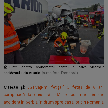
Luptă contra cronometru pentru a salva victimele
accidentului din Austria
(sursa foto: Facebook)
Citește și:
„Salvați-mi fetița!” O fetiță de 8 ani,
campioană la dans și tatăl ei au murit într-un
accident în Serbia, în drum spre casa lor din România