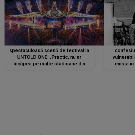
Cea mai mare și mai
Charli xc
spectaculoasă scenă de festival la
confesiu
UNTOLD ONE: „Practic, nu ar
vulnerabil
încăpea pe multe stadioane din
exista în
lume”. Evenimentul începe joi, 6
august 2026