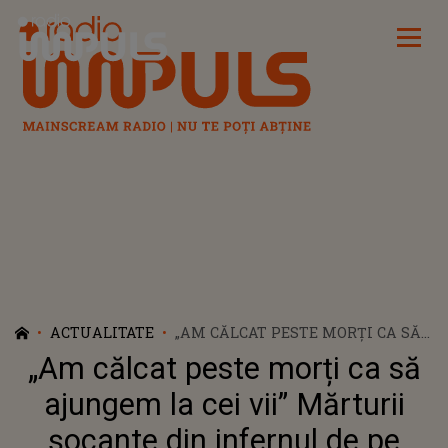
Radio Impuls
ACTUALITATE
„AM CĂLCAT PESTE MORȚI CA SĂ
AJUNGEM LA CEI VII” MĂRTURII
„Am călcat peste morți ca să
ȘOCANTE DIN INFERNUL DE PE
AUTOSTRADA A2, DUPĂ UN
ajungem la cei vii” Mărturii
ACCIDENT DEVASTATOR
șocante din infernul de pe