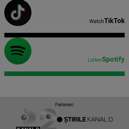
TikTok
Watch
Spotify
Listen
Parteneri: