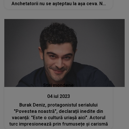
Anchetatorii nu se așteptau la așa ceva. NU
AU CREZUT CE VĂD
Stiri mondene
04 iul 2023
Burak Deniz, protagonistul serialului
"Povestea noastră", declarații inedite din
vacanță: "Este o cultură uriașă aici". Actorul
turc impresionează prin frumusețe și carismă