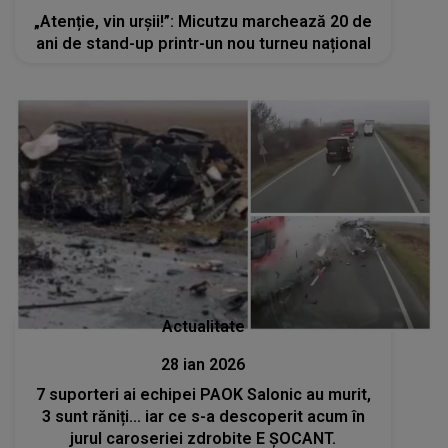
„Atenție, vin urșii!”: Micutzu marchează 20 de
ani de stand-up printr-un nou turneu național
Actualitate
28 ian 2026
7 suporteri ai echipei PAOK Salonic au murit,
3 sunt răniți... iar ce s-a descoperit acum în
jurul caroseriei zdrobite E ȘOCANT.