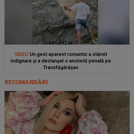
kanald2.ro
VIDEO
Un gest aparent romantic a stârnit
indignare și a declanșat o anchetă penală pe
Transfăgărășan
RECOMANDĂRI