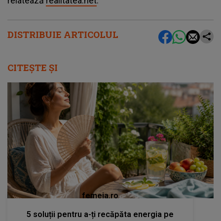
relatează
realitatea.net
.
DISTRIBUIE ARTICOLUL
CITEȘTE ȘI
femeia.ro
5 soluții pentru a-ți recăpăta energia pe