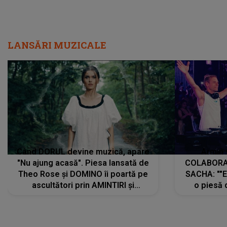
LANSĂRI MUZICALE
Când DORUL devine muzică, apare
Armin 
"Nu ajung acasă". Piesa lansată de
COLABORAR
Theo Rose și DOMINO îi poartă pe
SACHA: ""E
ascultători prin AMINTIRI și
o piesă 
REGĂSIRI, iar drumul emoțiilor
imediat pre
trece prin sufletul publicului:
cu mine șt
"Pentru toți cei care au plecat
păstrăm do