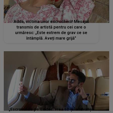
Adda, victima unor escrocherii! Mesajul
transmis de artistă pentru cei care o
urmăresc: „Este extrem de grav ce se
întâmplă. Aveți mare grijă”
„Escrocul de pe Tinder” vrea să-și ia revanșa