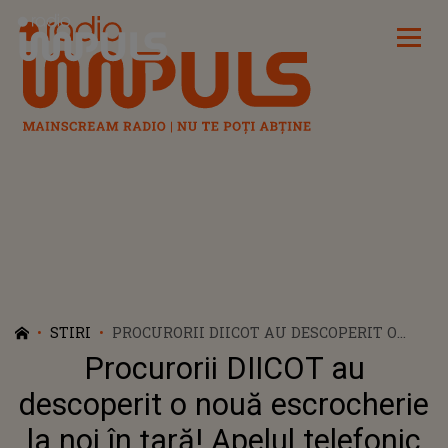
Radio Impuls
STIRI
PROCURORII DIICOT AU DESCOPERIT O
NOUĂ ESCROCHERIE LA NOI ÎN ȚARĂ!
Procurorii DIICOT au
APELUL TELEFONIC DE CARE TREBUIE SĂ
TE FEREȘTI. NOUĂ ÎNȘELĂTORIE ÎI LASĂ
descoperit o nouă escrocherie
PE ROMÂNI FĂRĂ BANI
la noi în țară! Apelul telefonic