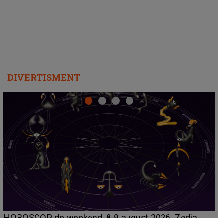
departe ca să le fie mai bine"
DIVERTISMENT
Emanuel a ținut ACEST DETALIU ASCUNS până