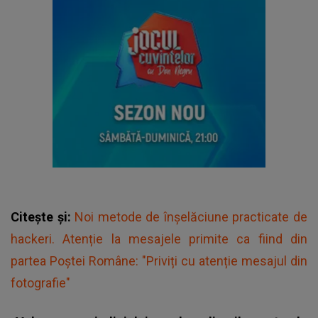
Citește și:
Noi metode de înșelăciune practicate de
hackeri. Atenție la mesajele primite ca fiind din
partea Poștei Române: "Priviți cu atenție mesajul din
fotografie"