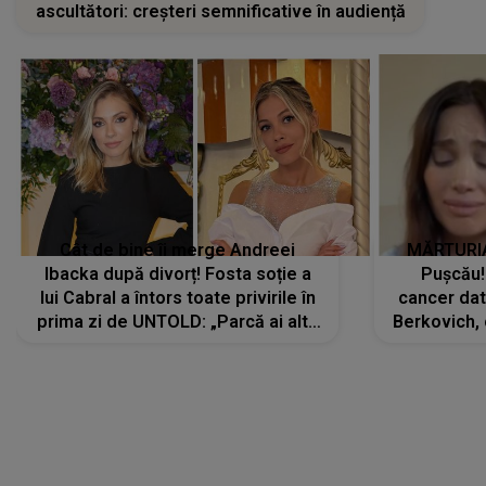
ascultători: creșteri semnificative în audiență
Cât de bine îi merge Andreei
MĂRTURIA
Ibacka după divorț! Fosta soție a
Pușcău!
lui Cabral a întors toate privirile în
cancer dato
prima zi de UNTOLD: „Parcă ai altă
Berkovich, 
strălucire, emani putere,
accident ru
încredere, siguranță...”
Dacă nu 