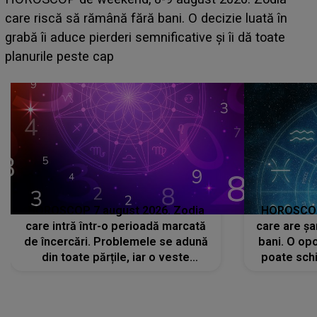
acum! În fața Alexandrei, concurentul din Casa Iubirii
face o MĂRTURISIRE NEAȘTEPTATĂ despre mama
sa: "I-am spus și ei în față, eu nu te iubesc pentru
că..."
HOROSCOP 7 august 2026. Zodia
HOROSCOP 
care intră într-o perioadă marcată
care are șa
de încercări. Problemele se adună
bani. O opo
din toate părțile, iar o veste
poate schi
neașteptată îi dă planurile peste
la
cap