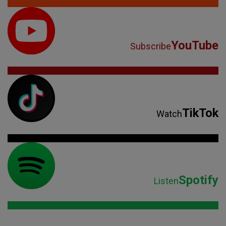
YouTube
Subscribe
TikTok
Watch
Spotify
Listen