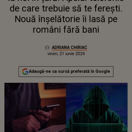
de care trebuie să te ferești.
Nouă înșelătorie îi lasă pe
români fără bani
Autor:
ADRIANA CHIRIAC
Publicat:
miercuri, 21 iunie 2023
Actualizat:
vineri, 21 iunie 2024
Adaugă-ne ca sursă preferată în Google