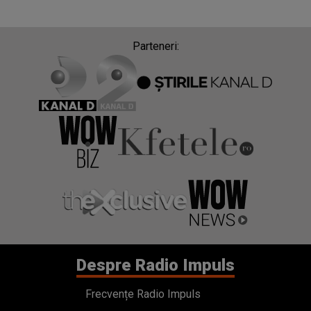
Parteneri:
Despre Radio Impuls
Frecvențe Radio Impuls