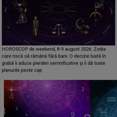
Emanuel a ținut ACEST DETALIU ASCUNS până
acum! În fața Alexandrei, concurentul din Casa Iubirii
face o MĂRTURISIRE NEAȘTEPTATĂ despre mama
sa: "I-am spus și ei în față, eu nu te iubesc pentru
că..."