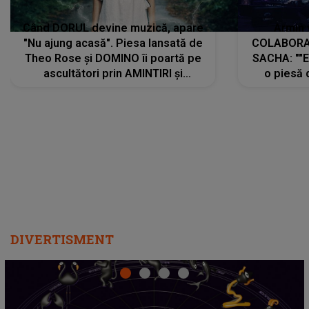
Când DORUL devine muzică, apare
Armin 
"Nu ajung acasă". Piesa lansată de
COLABORAR
Theo Rose și DOMINO îi poartă pe
SACHA: ""E
ascultători prin AMINTIRI și
o piesă 
REGĂSIRI, iar drumul emoțiilor
imediat pre
trece prin sufletul publicului:
cu mine șt
"Pentru toți cei care au plecat
păstrăm do
departe ca să le fie mai bine"
DIVERTISMENT