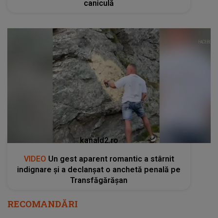
caniculă
kanald2.ro
VIDEO
Un gest aparent romantic a stârnit
indignare și a declanșat o anchetă penală pe
Transfăgărășan
RECOMANDĂRI