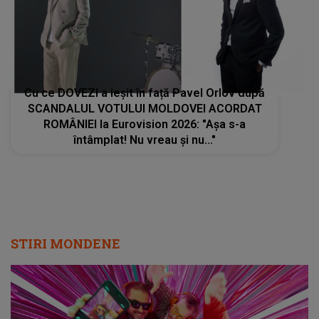
Cu ce DOVEZI a ieșit în față Pavel Orlov după
SCANDALUL VOTULUI MOLDOVEI ACORDAT
ROMÂNIEI la Eurovision 2026: "Așa s-a
întâmplat! Nu vreau și nu..."
STIRI MONDENE