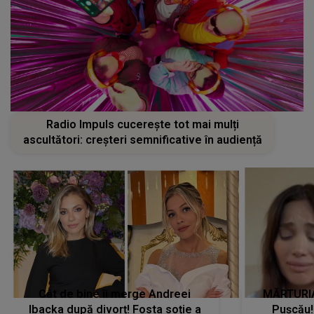
Radio Impuls cucerește tot mai mulți
ascultători: creșteri semnificative în audiență
Cât de bine îi merge Andreei
MĂRTURIA
Ibacka după divorț! Fosta soție a
Pușcău!