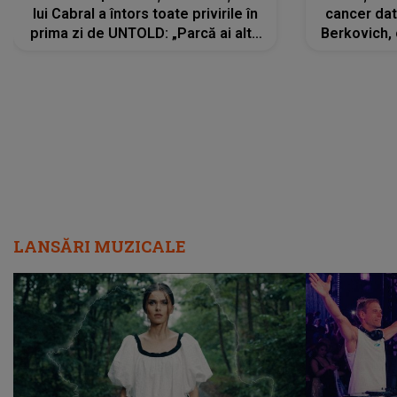
lui Cabral a întors toate privirile în
cancer dato
prima zi de UNTOLD: „Parcă ai altă
Berkovich, 
strălucire, emani putere,
accident ru
încredere, siguranță...”
Dacă nu 
LANSĂRI MUZICALE