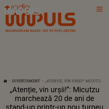
Radio Impuls
DIVERTISMENT
„ATENȚIE, VIN URȘII!”: MICUTZU
MARCHEAZĂ 20 DE ANI DE
„Atenție, vin urșii!”: Micutzu
STAND-UP PRINTR-UN NOU
TURNEU NAȚIONAL
marchează 20 de ani de
stand-up printr-un nou turneu