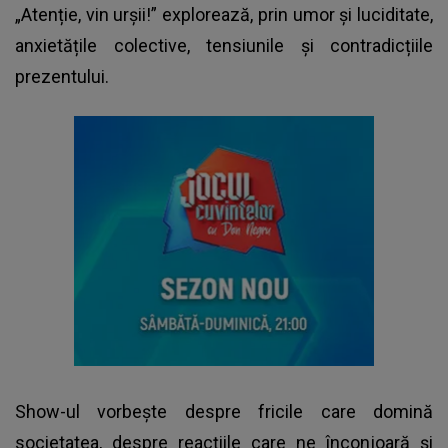
„Atenție, vin urșii!” explorează, prin umor și luciditate,
anxietățile colective, tensiunile și contradicțiile
prezentului.
Show-ul vorbește despre fricile care domină
societatea, despre reacțiile care ne înconjoară și