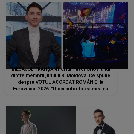
MESAJUL TRANȘANT al lui Pavel Orlov, unul
dintre membrii juriului R. Moldova. Ce spune
despre VOTUL ACORDAT ROMÂNIEI la
Eurovision 2026: "Dacă autoritatea mea nu
este suficientă pentru unii dintre voi, atunci
voi atașa special graficul de..."