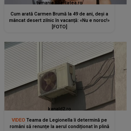
tvmania.libertatea.ro
Cum arată Carmen Brumă la 49 de ani, deși a
mâncat desert zilnic în vacanță: «Nu e noroc!»
[FOTO]
kanald2.ro
VIDEO
Teama de Legionella îi determină pe
români să renunțe la aerul condiționat în plină