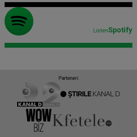
Spotify
Listen
Parteneri: