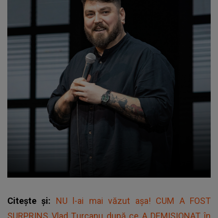
Citește și:
NU l-ai mai văzut așa! CUM A FOST
SURPRINS Vlad Țurcanu după ce A DEMISIONAT în