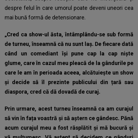
despre felul în care umorul poate deveni uneori cea
mai bună formă de detensionare.
„Cred ca show-ul ăsta, întâmplându-se sub formă
de turneu, înseamnă că nu sunt laș. De fiecare dată
când un comediant își pune cap la cap niște
glume, care în cazul meu pleacă de la gândurile pe
care le am în perioada aceea, alcătuiește un show
și decide să îl prezinte publicului din țară sau
diaspora, cred că dă dovadă de curaj.
Prin urmare, acest turneu înseamnă ca am curajul
să vin în fața voastră și să aștern ce gândesc. Pănă
acum curajul meu a fost răsplătit și mă bucură și
vă mulțumesc. Vă aștept să decidem ce gânduri