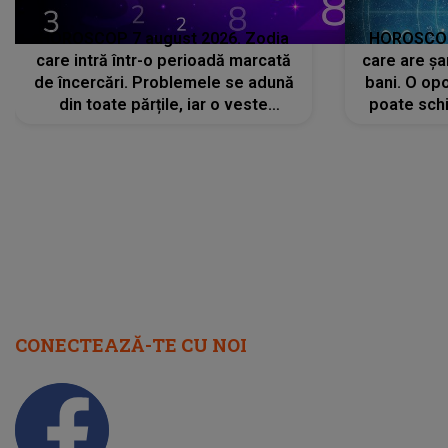
HOROSCOP 7 august 2026. Zodia
HOROSCOP 
care intră într-o perioadă marcată
care are șa
de încercări. Problemele se adună
bani. O opo
din toate părțile, iar o veste
poate schi
neașteptată îi dă planurile peste
la
cap
CONECTEAZĂ-TE CU NOI