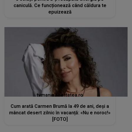
caniculă. Ce funcționează când căldura te
epuizează
tvmania.libertatea.ro
Cum arată Carmen Brumă la 49 de ani, deși a
mâncat desert zilnic în vacanță: «Nu e noroc!»
[FOTO]