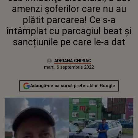
LE-A DAT
amenzi șoferilor care nu au
plătit parcarea! Ce s-a
întâmplat cu parcagiul beat și
sancțiunile pe care le-a dat
Autor:
ADRIANA CHIRIAC
Publicat:
marți, 6 septembrie 2022
Actualizat:
marți, 6 septembrie 2022
Adaugă-ne ca sursă preferată în Google