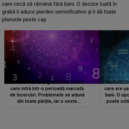
acum! În fața Alexandrei, concurentul din Casa Iubirii
face o MĂRTURISIRE NEAȘTEPTATĂ despre mama
sa: "I-am spus și ei în față, eu nu te iubesc pentru
că..."
HOROSCOP 7 august 2026. Zodia
HOROSCOP 
care intră într-o perioadă marcată
care are șa
de încercări. Problemele se adună
bani. O opo
din toate părțile, iar o veste
poate schi
neașteptată îi dă planurile peste
la
cap