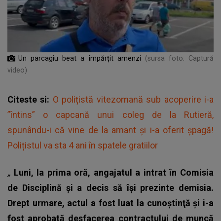
Un parcagiu beat a împărțit amenzi
(sursa foto: Captură
video)
Citeste si:
O polițistă vitezomană sub acoperire i-a
”întins” o capcană unui coleg de la Rutieră,
spunându-i că vine de la amant și i-a oferit șpagă!
Polițistul va sta 4 ani în spatele gratiilor
„
Luni, la prima oră, angajatul a intrat în Comisia
de Disciplină şi a decis să îşi prezinte demisia.
Drept urmare, actul a fost luat la cunoştinţă şi i-a
fost aprobată desfacerea contractului de muncă