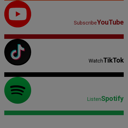
YouTube
Subscribe
TikTok
Watch
Spotify
Listen