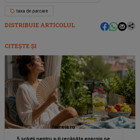
taxa de parcare
DISTRIBUIE ARTICOLUL
CITEȘTE ȘI
femeia.ro
5 soluții pentru a-ți recăpăta energia pe