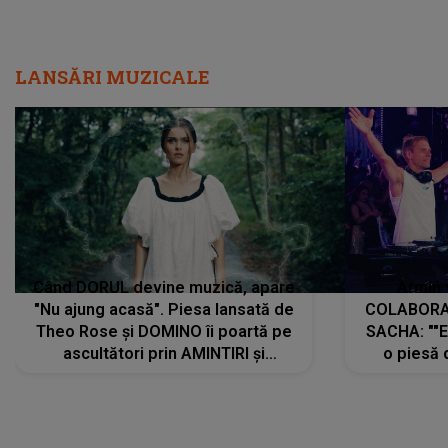
LANSĂRI MUZICALE
Când DORUL devine muzică, apare
Armin 
"Nu ajung acasă". Piesa lansată de
COLABORAR
Theo Rose și DOMINO îi poartă pe
SACHA: ""E
ascultători prin AMINTIRI și
o piesă 
REGĂSIRI, iar drumul emoțiilor
imediat pre
trece prin sufletul publicului:
cu mine șt
"Pentru toți cei care au plecat
păstrăm do
departe ca să le fie mai bine"