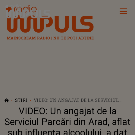
Radio Impuls
STIRI
VIDEO: UN ANGAJAT DE LA SERVICIUL
PARCĂRI DIN ARAD, AFLAT SUB
VIDEO: Un angajat de la
INFLUENŢA ALCOOLULUI, A DAT AMENZI
ȘOFERILOR CARE NU AU PLĂTIT
Serviciul Parcări din Arad, aflat
PARCAREA! CE S-A ÎNTÂMPLAT CU
sub influenţa alcoolului, a dat
PARCAGIUL BEAT ȘI SANCȚIUNILE PE CARE