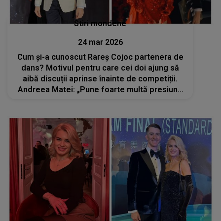
Stiri mondene
24 mar 2026
Cum și-a cunoscut Rareș Cojoc partenera de
dans? Motivul pentru care cei doi ajung să
aibă discuții aprinse înainte de competiții.
Andreea Matei: „Pune foarte multă presiune
pe el însuși”