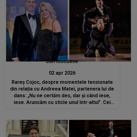
Stiri mondene
02 apr 2026
Rareș Cojoc, despre momentele tensionate
din relația cu Andreea Matei, partenera lui de
dans: „Nu ne certăm des, dar și când iese,
iese. Aruncăm cu sticle unul într-altul”. Cei
doi fac echipă de 11 ani