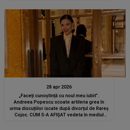
Stiri mondene
28 apr 2026
„Faceți cunoștință cu noul meu iubit”.
Andreea Popescu scoate artileria grea în
urma discuțiilor iscate după divorțul de Rareș
Cojoc. CUM S-A AFIȘAT vedeta în mediul
online?