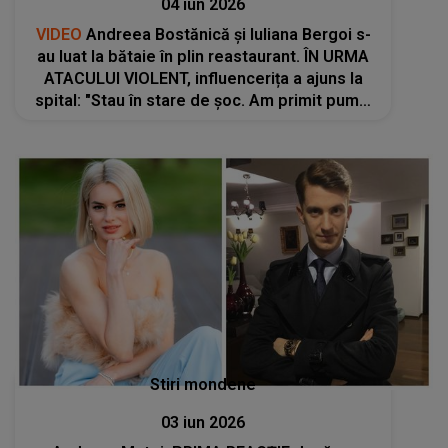
04 iun 2026
VIDEO
Andreea Bostănică și Iuliana Bergoi s-
au luat la bătaie în plin reastaurant. ÎN URMA
ATACULUI VIOLENT, influencerița a ajuns la
spital: "Stau în stare de șoc. Am primit pumni
în cap, am fost trasă de păr. Mi s-au..."
Stiri mondene
03 iun 2026