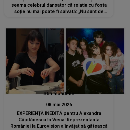
seama celebrul dansator că relația cu fosta
soție nu mai poate fi salvată: „Nu sunt de
vină. Trădat...pentru că ceea ce am oferit
nu...”
Stiri mondene
08 mai 2026
EXPERIENȚĂ INEDITĂ pentru Alexandra
Căpitănescu la Viena! Reprezentanta
României la Eurovision a învățat să gătească