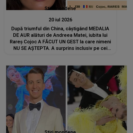
Stiri mondene
20 iul 2026
După triumful din China, câștigând MEDALIA
DE AUR alături de Andreea Matei, iubita lui
Rareș Cojoc A FĂCUT UN GEST la care nimeni
NU SE AȘTEPTA. A surprins inclusiv pe cei
apropiați: "Fără..."
Stiri mondene