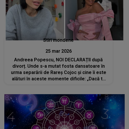
Stiri mondene
25 mar 2026
Andreea Popescu, NOI DECLARAȚII după
divorț. Unde s-a mutat fosta dansatoare în
urma separării de Rareș Cojoc și cine îi este
alături în aceste momente dificile: „Dacă te
gândești că lucrurile se întâmplă cu un
scop...”