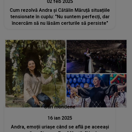
02 feb 2025
Cum rezolvă Andra şi Cătălin Măruță situațiile
tensionate în cuplu: "Nu suntem perfecți, dar
încercăm să nu lăsăm certurile să persiste"
Stiri mondene
16 ian 2025
Andra, emoții uriașe când se află pe aceeași