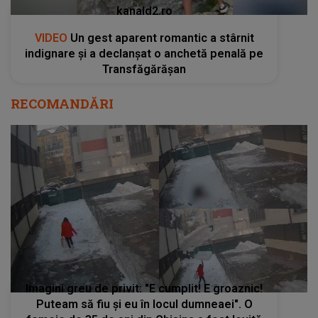
kanald2.ro
VIDEO
Un gest aparent romantic a stârnit
indignare și a declanșat o anchetă penală pe
Transfăgărășan
RECOMANDĂRI
Imagini greu de privit: "E cumplit! E groaznic!
Puteam să fiu și eu în locul dumneaei". O