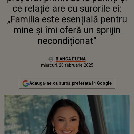
ÎMI OFERĂ UN SPRIJIN
ce relație are cu surorile ei:
NECONDIȚIONAT”
„Familia este esențială pentru
mine și îmi oferă un sprijin
necondiționat”
Autor:
BIANCA ELENA
Publicat:
miercuri, 26 februarie 2025
Adaugă-ne ca sursă preferată în Google