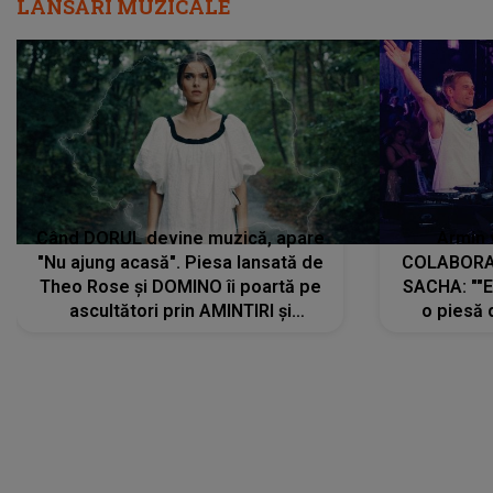
LANSĂRI MUZICALE
Când DORUL devine muzică, apare
Armin 
"Nu ajung acasă". Piesa lansată de
COLABORAR
Theo Rose și DOMINO îi poartă pe
SACHA: ""E
ascultători prin AMINTIRI și
o piesă 
REGĂSIRI, iar drumul emoțiilor
imediat pre
trece prin sufletul publicului:
cu mine șt
"Pentru toți cei care au plecat
păstrăm do
departe ca să le fie mai bine"