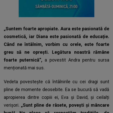
„Suntem foarte apropiate. Aura este pasionată de
cosmetică, iar Diana este pasionată de educație.
Când ne întâlnim, vorbim cu orele, este foarte
greu să ne oprești. Legătura noastră rămâne
foarte puternică”,
a povestit
Andra
pentru sursa
menționată mai sus.
Vedeta povestește că întâlnirile cu cei dragi sunt
pline de momente deosebite. Ea se bucură să vadă
apropierea dintre copiii ei, Eva și David, și ceilalți
verișori.
„Sunt pline de râsete, povești și mâncare
bună! Ne place să respectăm tradițiile, de