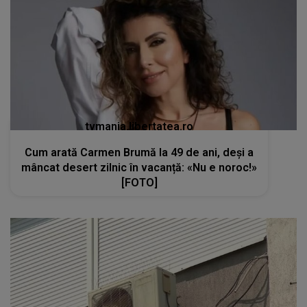
tvmania.libertatea.ro
Cum arată Carmen Brumă la 49 de ani, deși a
mâncat desert zilnic în vacanță: «Nu e noroc!»
[FOTO]