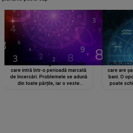
că..."
HOROSCOP 7 august 2026. Zodia
HOROSCOP 
care intră într-o perioadă marcată
care are șa
de încercări. Problemele se adună
bani. O opo
din toate părțile, iar o veste
poate schi
neașteptată îi dă planurile peste
la
cap