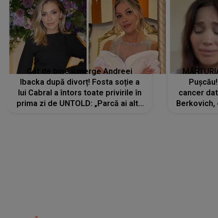
Cât de bine îi merge Andreei
MĂRTURIA
Ibacka după divorț! Fosta soție a
Pușcău!
lui Cabral a întors toate privirile în
cancer dato
prima zi de UNTOLD: „Parcă ai altă
Berkovich, 
strălucire, emani putere,
accident ru
încredere, siguranță...”
Dacă nu 