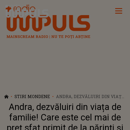
Radio Impuls
STIRI MONDENE
ANDRA, DEZVĂLUIRI DIN VIAȚA
DE FAMILIE! CARE ESTE CEL MAI
Andra, dezvăluiri din viața de
DE PREȚ SFAT PRIMIT DE LA
PĂRINȚI ȘI CE RELAȚIE ARE CU
familie! Care este cel mai de
SURORILE EI: „FAMILIA ESTE
preț sfat primit de la părinți și
ESENȚIALĂ PENTRU MINE ȘI