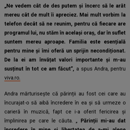
„Ne vedem cât de des putem și încerc să le arăt
mereu cât de mult îi apreciez. Mai mult vorbim la
telefon decât să ne reunim, pentru că fiecare are
programul lui, nu stăm în același oraș, dar în suflet
suntem mereu aproape. Familia este esențială
pentru mine și îmi oferă un sprijin necondiționat.
De la ei am învățat valori importante și m-au
susținut în tot ce am făcut”,
a spus Andra, pentru
viva.ro.
Andra mărturisește că părinții au fost cei care au
încurajat-o să aibă încredere în ea și să urmeze o
carieră în muzică, fapt ce i-a oferit fericirea și
împlinirea pe care le căuta. „
Părinții mi-au dat
încredere în mine și libertatea de a-mi alege