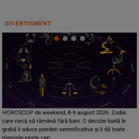
DIVERTISMENT
Emanuel a ținut ACEST DETALIU ASCUNS până
acum! În fața Alexandrei, concurentul din Casa Iubirii
face o MĂRTURISIRE NEAȘTEPTATĂ despre mama
sa: "I-am spus și ei în față, eu nu te iubesc pentru