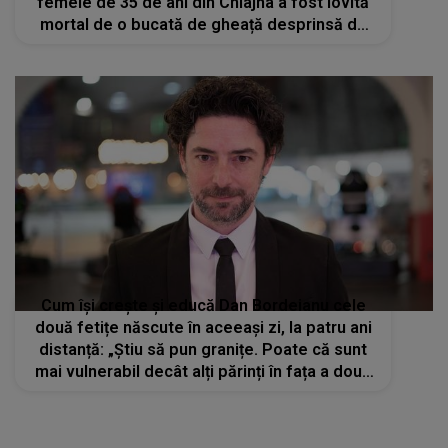
femeie de 35 de ani din Chiajna a fost lovită
mortal de o bucată de gheață desprinsă de
pe acoperișul unei clădiri
Cum își crește și educă Dan Bordeianu cele
două fetițe născute în aceeași zi, la patru ani
distanță: „Știu să pun granițe. Poate că sunt
mai vulnerabil decât alți părinți în fața a două
fetițe adorabile”