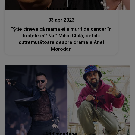
Stiri mondene
03 apr 2023
"Știe cineva că mama ei a murit de cancer în
brațele ei? Nu!” Mihai Ghiță, detalii
cutremurătoare despre dramele Anei
Morodan
Stiri mondene