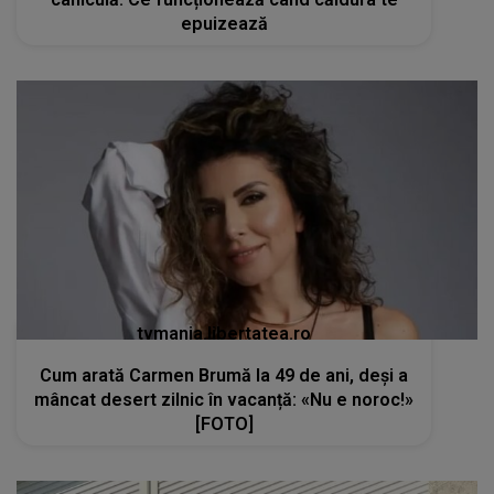
epuizează
tvmania.libertatea.ro
Cum arată Carmen Brumă la 49 de ani, deși a
mâncat desert zilnic în vacanță: «Nu e noroc!»
[FOTO]