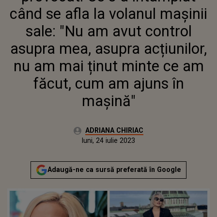
CONTROL ASUPRA MEA,
când se afla la volanul mașinii
ASUPRA ACȚIUNILOR, NU AM
MAI ȚINUT MINTE CE AM
sale: "Nu am avut control
FĂCUT, CUM AM AJUNS ÎN
asupra mea, asupra acțiunilor,
MAȘINĂ"
nu am mai ținut minte ce am
făcut, cum am ajuns în
mașină"
Autor:
ADRIANA CHIRIAC
Publicat:
luni, 24 iulie 2023
Adaugă-ne ca sursă preferată în Google