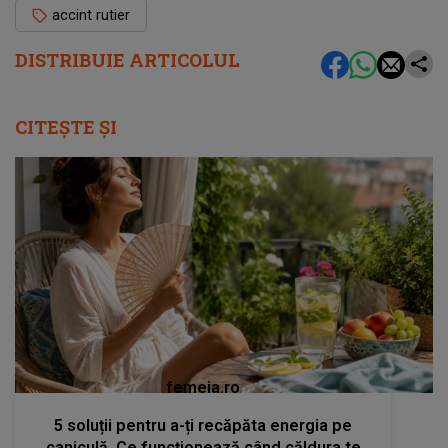
accint rutier
DISTRIBUIE ARTICOLUL
CITEȘTE ȘI
femeia.ro
5 soluții pentru a-ți recăpăta energia pe
caniculă. Ce funcționează când căldura te