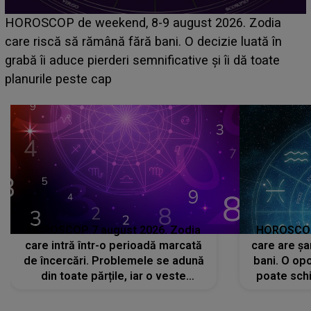
Emanuel a ținut ACEST DETALIU ASCUNS până
acum! În fața Alexandrei, concurentul din Casa Iubirii
face o MĂRTURISIRE NEAȘTEPTATĂ despre mama
sa: "I-am spus și ei în față, eu nu te iubesc pentru
că..."
HOROSCOP 7 august 2026. Zodia
HOROSCOP 
care intră într-o perioadă marcată
care are șa
de încercări. Problemele se adună
bani. O opo
din toate părțile, iar o veste
poate schi
neașteptată îi dă planurile peste
la
cap