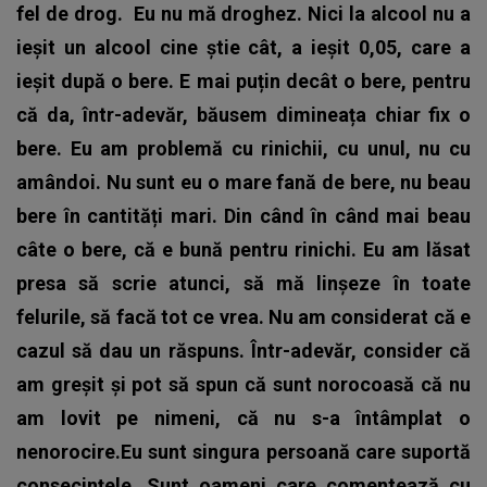
fel de drog. Eu nu mă droghez. Nici la alcool nu a
ieșit un alcool cine știe cât, a ieșit 0,05, care a
ieșit după o bere. E mai puțin decât o bere, pentru
că da, într-adevăr, băusem dimineața chiar fix o
bere. Eu am problemă cu rinichii, cu unul, nu cu
amândoi.
Nu sunt eu o mare fană de bere, nu beau
bere în cantități mari. Din când în când mai beau
câte o bere, că e bună pentru rinichi. Eu am lăsat
presa să scrie atunci, să mă linșeze în toate
felurile, să facă tot ce vrea. Nu am considerat că e
cazul să dau un răspuns. Într-adevăr, consider că
am greșit și pot să spun că sunt norocoasă că nu
am lovit pe nimeni, că nu s-a întâmplat o
nenorocire.Eu sunt singura persoană care suportă
consecințele. Sunt oameni care comentează cu