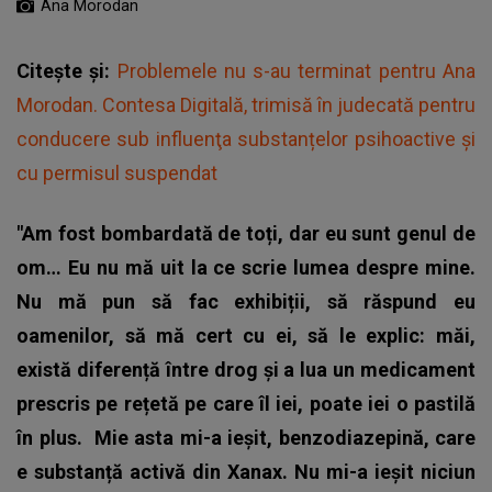
Ana Morodan
Citește și:
Problemele nu s-au terminat pentru Ana
Morodan. Contesa Digitală, trimisă în judecată pentru
conducere sub influenţa substanțelor psihoactive şi
cu permisul suspendat
"Am fost bombardată de toți, dar eu sunt genul de
om… Eu nu mă uit la ce scrie lumea despre mine.
Nu mă pun să fac exhibiții, să răspund eu
oamenilor, să mă cert cu ei, să le explic: măi,
există diferență între drog și a lua un medicament
prescris pe rețetă pe care îl iei, poate iei o pastilă
în plus.
Mie asta mi-a ieșit, benzodiazepină, care
e substanță activă din Xanax. Nu mi-a ieșit niciun