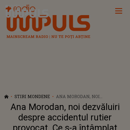
Radio Impuls
STIRI MONDENE
ANA MORODAN, NOI
DEZVĂLUIRI DESPRE
Ana Morodan, noi dezvăluiri
ACCIDENTUL RUTIER
PROVOCAT. CE S-A ÎNTÂMPLAT
despre accidentul rutier
CÂND SE AFLA LA VOLANUL
provocat. Ce s-a întâmplat
MAȘINII SALE: "NU AM AVUT