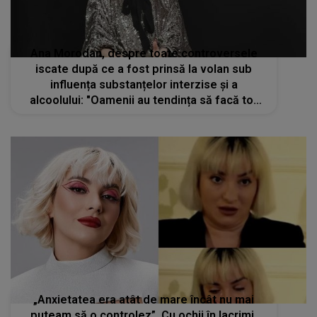
Ana Morodan, despre toate controversele
iscate după ce a fost prinsă la volan sub
influența substanțelor interzise și a
alcoolului: "Oamenii au tendința să facă tot
felul de povești"
„Anxietatea era atât de mare încât nu mai
puteam să o controlez”. Cu ochii în lacrimi,