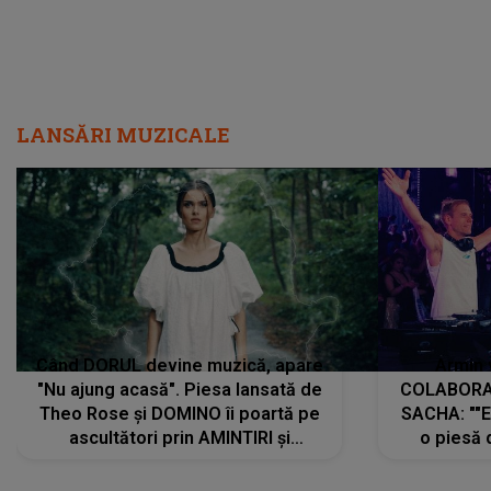
LANSĂRI MUZICALE
Când DORUL devine muzică, apare
Armin 
"Nu ajung acasă". Piesa lansată de
COLABORAR
Theo Rose și DOMINO îi poartă pe
SACHA: ""E
ascultători prin AMINTIRI și
o piesă 
REGĂSIRI, iar drumul emoțiilor
imediat pre
trece prin sufletul publicului:
cu mine șt