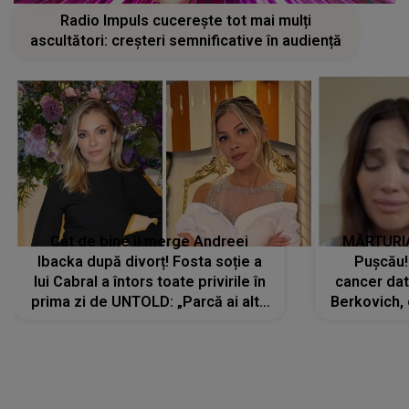
Radio Impuls cucerește tot mai mulți
ascultători: creșteri semnificative în audiență
Cât de bine îi merge Andreei
MĂRTURIA
Ibacka după divorț! Fosta soție a
Pușcău!
lui Cabral a întors toate privirile în
cancer dato
prima zi de UNTOLD: „Parcă ai altă
Berkovich, 
strălucire, emani putere,
accident ru
încredere, siguranță...”
Dacă nu 