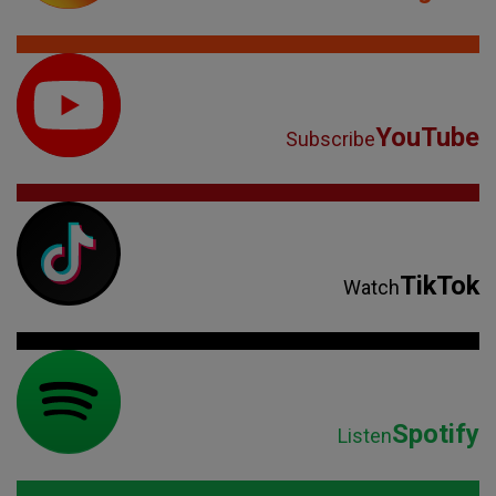
YouTube
Subscribe
TikTok
Watch
Spotify
Listen