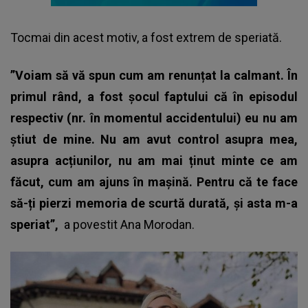
Tocmai din acest motiv, a fost extrem de speriată.
”Voiam să vă spun cum am renunțat la calmant. În
primul rând, a fost șocul faptului că în episodul
respectiv (nr. în momentul accidentului) eu nu am
știut de mine. Nu am avut control asupra mea,
asupra acțiunilor, nu am mai ținut minte ce am
făcut, cum am ajuns în mașină. Pentru că te face
să-ți pierzi memoria de scurtă durată, și asta m-a
speriat”,
a povestit Ana Morodan.