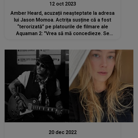
12 oct 2023
Amber Heard, acuzații neașteptate la adresa
lui Jason Momoa. Actrița susține că a fost
“terorizată” pe platourile de filmare ale
Aquaman 2: "Vrea să mă concedieze. Se
îmbrăca ca Johnny Depp ca să mă enerveze"
Stiri mondene
20 dec 2022