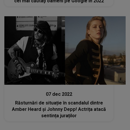
cei mai căutaţi oameni pe Google în 2022
Stiri mondene
07 dec 2022
Răsturnări de situație în scandalul dintre
Amber Heard și Johnny Depp! Actrița atacă
sentința juraților