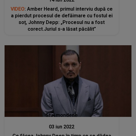
VIDEO
: Amber Heard, primul interviu după ce
a pierdut procesul de defăimare cu fostul ei
soț, Johnny Depp: „Procesul nu a fost
corect.Juriul s-a lăsat păcălit”
Stiri mondene
03 iun 2022
Ce făcea Johnny Deep în timp ce se dădea