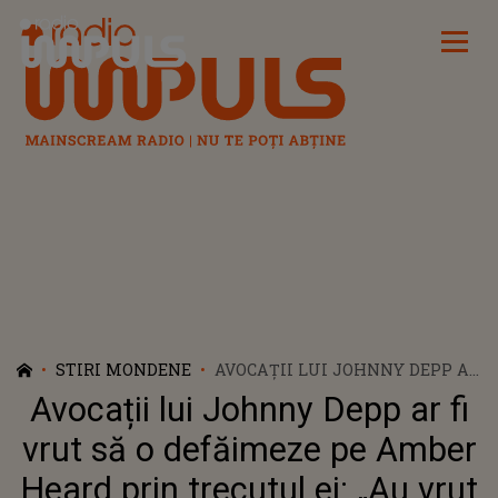
Radio Impuls
STIRI MONDENE
AVOCAȚII LUI JOHNNY DEPP AR
FI VRUT SĂ O DEFĂIMEZE PE
Avocații lui Johnny Depp ar fi
AMBER HEARD PRIN TRECUTUL
EI: „AU VRUT SĂ SUGEREZE CĂ A
vrut să o defăimeze pe Amber
FOST ESCORTĂ”
Heard prin trecutul ei: „Au vrut