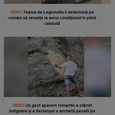
kanald2.ro
VIDEO
Teama de Legionella îi determină pe
români să renunțe la aerul condiționat în plină
caniculă
kanald2.ro
VIDEO
Un gest aparent romantic a stârnit
indignare și a declanșat o anchetă penală pe