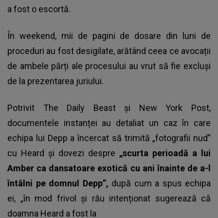
a fost o escortă.
În weekend, mii de pagini de dosare din luni de
proceduri au fost desigilate, arătând ceea ce avocații
de ambele părți ale procesului au vrut să fie excluși
de la prezentarea juriului.
Potrivit The Daily Beast și New York Post,
documentele instanței au detaliat un caz în care
echipa lui Depp a încercat să trimită „fotografii nud”
cu Heard și dovezi despre
„scurta perioadă a lui
Amber ca dansatoare exotică cu ani înainte de a-l
întâlni pe domnul Depp”,
după cum a spus echipa
ei, „în mod frivol și rău intenționat sugerează că
doamna Heard a fost la