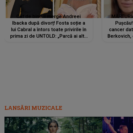
Cât de bine îi merge Andreei
MĂRTURIA
Ibacka după divorț! Fosta soție a
Pușcău!
lui Cabral a întors toate privirile în
cancer dato
prima zi de UNTOLD: „Parcă ai altă
Berkovich, 
strălucire, emani putere,
accident ru
încredere, siguranță...”
Dacă nu 
LANSĂRI MUZICALE