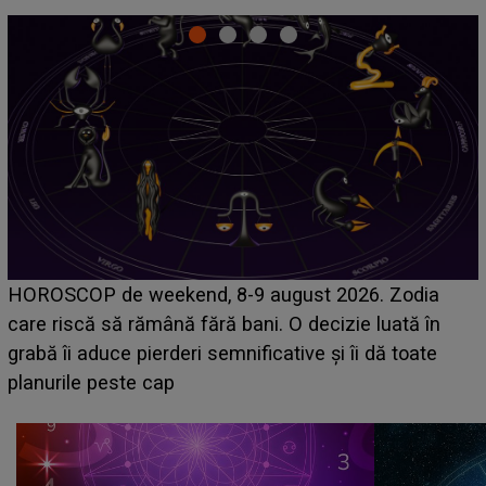
Emanuel a ținut ACEST DETALIU ASCUNS până
acum! În fața Alexandrei, concurentul din Casa Iubirii
face o MĂRTURISIRE NEAȘTEPTATĂ despre mama
sa: "I-am spus și ei în față, eu nu te iubesc pentru
că..."