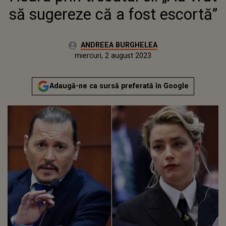
să sugereze că a fost escortă”
Autor:
ANDREEA BURGHELEA
Publicat:
marți, 2 august 2022
Actualizat:
miercuri, 2 august 2023
Adaugă-ne ca sursă preferată în Google