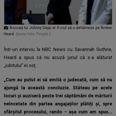
Avocații lui Johnny Depp ar fi vrut să o defăimeze pe Amber
Heard
(sursa foto: People )
Într-un interviu la NBC News cu Savannah Guthrie,
Heard a spus că nu acuză juriul că s-a alăturat
„iubitului” ei soț.
„Cum au putut ei să emită o judecată, cum să nu
ajungă la această concluzie. Stăteau pe acele
locuri și auziseră peste trei săptămâni de mărturii
neîncetate din partea angajaților plătiți și, spre
sfârșitul procesului, rando – așa cum am spus...