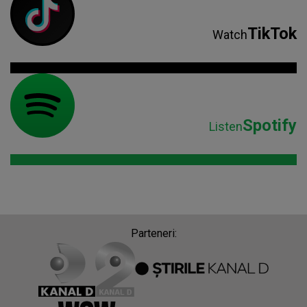
TikTok
Watch
Spotify
Listen
Parteneri: