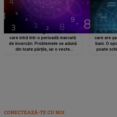
HOROSCOP 7 august 2026. Zodia
HOROSCOP 
care intră într-o perioadă marcată
care are șa
de încercări. Problemele se adună
bani. O opo
din toate părțile, iar o veste
poate schi
neașteptată îi dă planurile peste
la
cap
CONECTEAZĂ-TE CU NOI