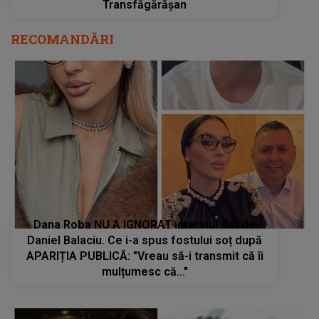
Transfăgărășan
RECOMANDĂRI
Dana Roba NU A IGNORAT interviul dat de
Daniel Balaciu. Ce i-a spus fostului soț după
APARIȚIA PUBLICĂ: "Vreau să-i transmit că îi
mulțumesc că..."