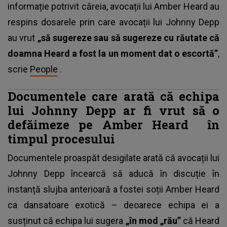
informație potrivit căreia, avocații lui Amber Heard au
respins dosarele prin care avocații lui Johnny Depp
au vrut
„să sugereze sau să sugereze cu răutate că
doamna Heard a fost la un moment dat o escortă”
,
scrie
People
.
Documentele care arată că echipa
lui Johnny Depp ar fi vrut să o
defăimeze pe Amber Heard în
timpul procesului
Documentele proaspăt desigilate arată că avocații lui
Johnny Depp încearcă să aducă în discuție în
instanță slujba anterioară a fostei soții Amber Heard
ca dansatoare exotică – deoarece echipa ei a
susținut că echipa lui sugera
„în mod „rău”
că Heard