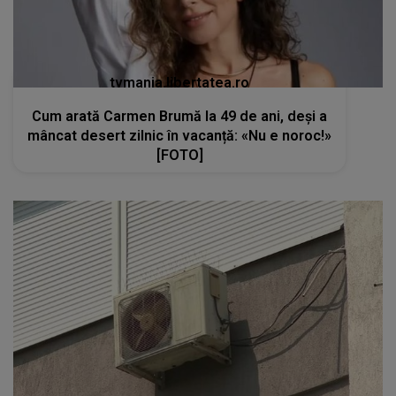
tvmania.libertatea.ro
Cum arată Carmen Brumă la 49 de ani, deși a
mâncat desert zilnic în vacanță: «Nu e noroc!»
[FOTO]