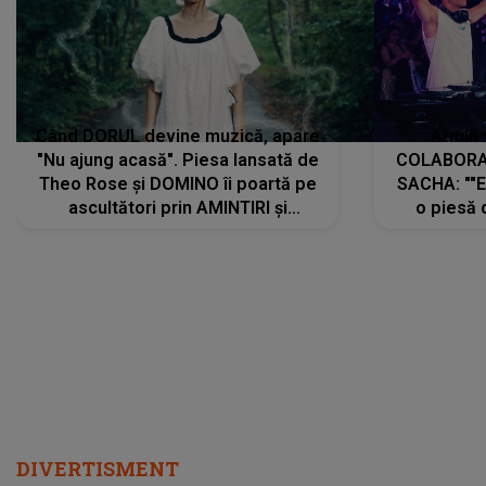
Când DORUL devine muzică, apare
Armin 
"Nu ajung acasă". Piesa lansată de
COLABORAR
Theo Rose și DOMINO îi poartă pe
SACHA: ""E
ascultători prin AMINTIRI și
o piesă 
REGĂSIRI, iar drumul emoțiilor
imediat pre
trece prin sufletul publicului:
cu mine șt
"Pentru toți cei care au plecat
păstrăm do
departe ca să le fie mai bine"
DIVERTISMENT