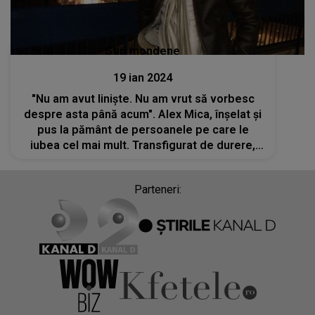
Stiri mondene
19 ian 2024
"Nu am avut liniște. Nu am vrut să vorbesc
despre asta până acum". Alex Mica, înșelat și
pus la pământ de persoanele pe care le
iubea cel mai mult. Transfigurat de durere,
artistul care a făcut furori cu piesa ”Dalinda”
a izbucnit în lacrimi
Parteneri: