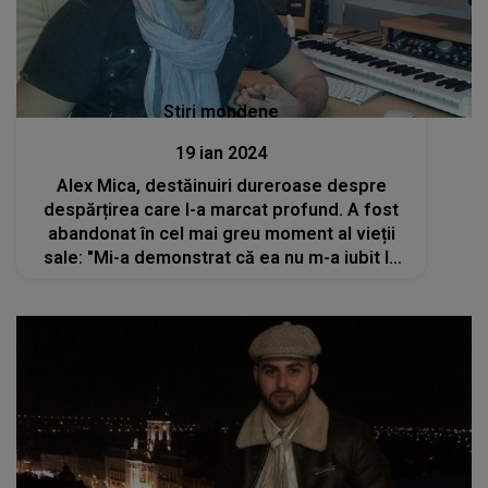
Stiri mondene
19 ian 2024
Alex Mica, destăinuiri dureroase despre
despărțirea care l-a marcat profund. A fost
abandonat în cel mai greu moment al vieții
sale: "Mi-a demonstrat că ea nu m-a iubit la
fel de mult cum am iubit-o eu