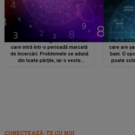
HOROSCOP 7 august 2026. Zodia
HOROSCOP 
care intră într-o perioadă marcată
care are șa
de încercări. Problemele se adună
bani. O opo
din toate părțile, iar o veste
poate schi
neașteptată îi dă planurile peste
la
cap
CONECTEAZĂ-TE CU NOI