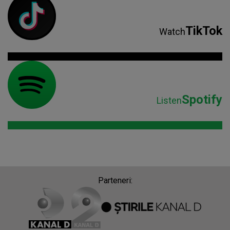
TikTok
Watch
Spotify
Listen
Parteneri: