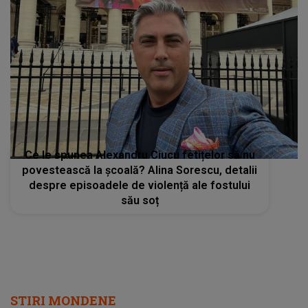
Ce le spunea Alexandru Ciucu fetițelor să nu
povestească la școală? Alina Sorescu, detalii
despre episoadele de violență ale fostului
său soț
STIRI MONDENE