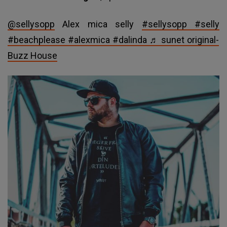
@sellysopp
Alex mica selly
#sellysopp
#selly
#beachplease
#alexmica
#dalinda
♬ sunet original-
Buzz House