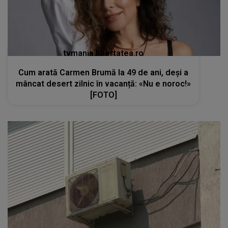
tvmania.libertatea.ro
Cum arată Carmen Brumă la 49 de ani, deși a
mâncat desert zilnic în vacanță: «Nu e noroc!»
[FOTO]