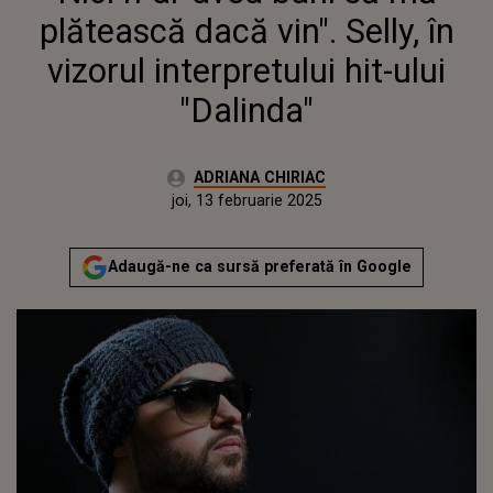
"DALINDA"
plătească dacă vin". Selly, în
vizorul interpretului hit-ului
"Dalinda"
Autor:
ADRIANA CHIRIAC
Publicat:
joi, 13 februarie 2025
Actualizat:
joi, 13 februarie 2025
Adaugă-ne ca sursă preferată în Google