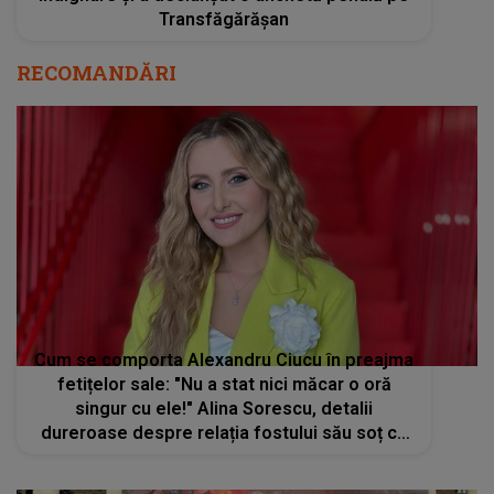
Transfăgărășan
RECOMANDĂRI
Cum se comporta Alexandru Ciucu în preajma
fetițelor sale: "Nu a stat nici măcar o oră
singur cu ele!" Alina Sorescu, detalii
dureroase despre relația fostului său soț cu
propriile fiice