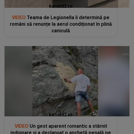
kanald2.ro
VIDEO
Teama de Legionella îi determină pe
români să renunțe la aerul condiționat în plină
caniculă
kanald2.ro
VIDEO
Un gest aparent romantic a stârnit
indignare și a declanșat o anchetă penală pe