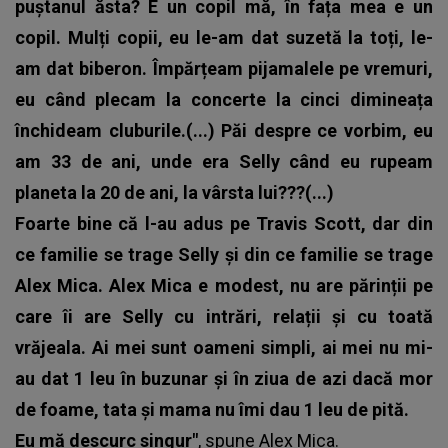
puștanul ăsta? E un copil mă, în fața mea e un
copil. Mulți copii, eu le-am dat suzetă la toți, le-
am dat biberon. Împărțeam pijamalele pe vremuri,
eu când plecam la concerte la cinci dimineața
închideam cluburile.(...) Păi despre ce vorbim, eu
am 33 de ani, unde era Selly când eu rupeam
planeta la 20 de ani, la vârsta lui???(...)
Foarte bine că l-au adus pe Travis Scott, dar din
ce familie se trage Selly și din ce familie se trage
Alex Mica. Alex Mica e modest, nu are părinții pe
care îi are Selly cu intrări, relații și cu toată
vrăjeala. Ai mei sunt oameni simpli, ai mei nu mi-
au dat 1 leu în buzunar și în ziua de azi dacă mor
de foame, tata și mama nu îmi dau 1 leu de pită.
Eu mă descurc singur"
, spune
Alex Mica
.