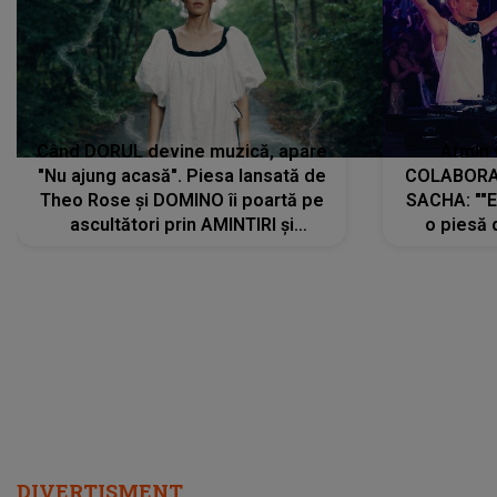
Când DORUL devine muzică, apare
Armin 
"Nu ajung acasă". Piesa lansată de
COLABORAR
Theo Rose și DOMINO îi poartă pe
SACHA: ""E
ascultători prin AMINTIRI și
o piesă 
REGĂSIRI, iar drumul emoțiilor
imediat pre
trece prin sufletul publicului:
cu mine șt
"Pentru toți cei care au plecat
păstrăm do
departe ca să le fie mai bine"
DIVERTISMENT