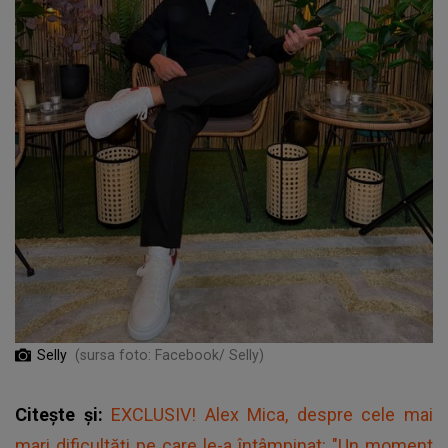
Selly
(sursa foto: Facebook/ Selly)
Citește și:
EXCLUSIV! Alex Mica, despre cele mai
mari dificultăți pe care le-a întâmpinat: "Un moment