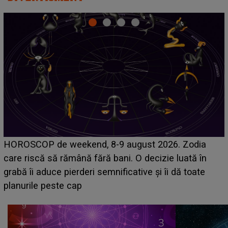
Emanuel a ținut ACEST DETALIU ASCUNS până
acum! În fața Alexandrei, concurentul din Casa Iubirii
face o MĂRTURISIRE NEAȘTEPTATĂ despre mama
sa: "I-am spus și ei în față, eu nu te iubesc pentru
că..."