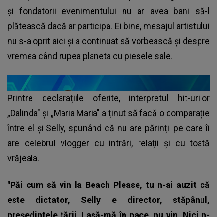
și fondatorii evenimentului nu ar avea bani să-l
plătească dacă ar participa. Ei bine, mesajul artistului
nu s-a oprit aici și a continuat să vorbească și despre
vremea când rupea planeta cu piesele sale.
Printre declarațiile oferite, interpretul hit-urilor
„Dalinda" și „Maria Maria" a ținut să facă o comparație
între el și Selly, spunând că nu are părinții pe care îi
are celebrul vlogger cu intrări, relații și cu toată
vrăjeala.
"Păi cum să vin la Beach Please, tu n-ai auzit că
este dictator, Selly e director, stăpânul,
președintele țării. Lasă-mă în pace, nu vin. Nici n-