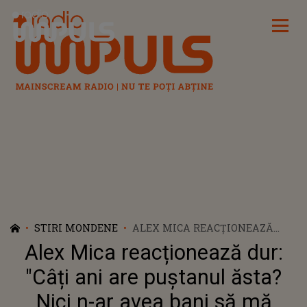
Radio Impuls
STIRI MONDENE
ALEX MICA REACȚIONEAZĂ
DUR: "CÂȚI ANI ARE PUȘTANUL
Alex Mica reacționează dur:
ĂSTA? NICI N-AR AVEA BANI SĂ
MĂ PLĂTEASCĂ DACĂ VIN".
"Câți ani are puștanul ăsta?
SELLY, ÎN VIZORUL
Nici n-ar avea bani să mă
INTERPRETULUI HIT-ULUI