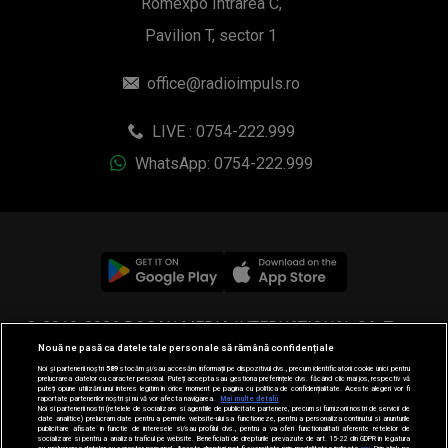
Romexpo Intrarea C,
Pavilion T, sector 1
office@radioimpuls.ro
LIVE : 0754-222.999
WhatsApp: 0754-222.999
© 2019-2026 DOGAN MEDIA INTERNATIONAL SA, Toate
Nouă ne pasă ca datele tale personale să rămână confidențiale
drepturile rezervate.
Noi și partenerii noștri
589
stocăm și/sau accesăm informații pe dispozitivul dvs., precum identificatorii cookie unici pentru
prelucrarea datelor cu caracter personal. Puteți accepta sau gestiona preferințele dvs. făcând clic mai jos, respectiv vă
puteți opune utilizării unui interes legitim în orice moment pe pagina cu politica de confidențialitate. Aceste alegeri vor fi
raportate partenerilor noștri și nu vă vor afecta navigarea.
Mai multe detalii
Noi si partenerii nostri (retelele de socializare si agentiile de publicitate partenere, precum si furnizorii nostri de servicii de
date analitice) prelucram date pentru a permite website-ului sa functioneze, pentru a personaliza continutul si anunturile
publicitare afisate in functie de interesele si/sau profilul dvs., pentru a va oferi functionalitati aferente retelelor de
socializare si pentru a analiza traficul pe website. Beneficiati de drepturile prevazute de art. 15-22 din GDPR in legatura