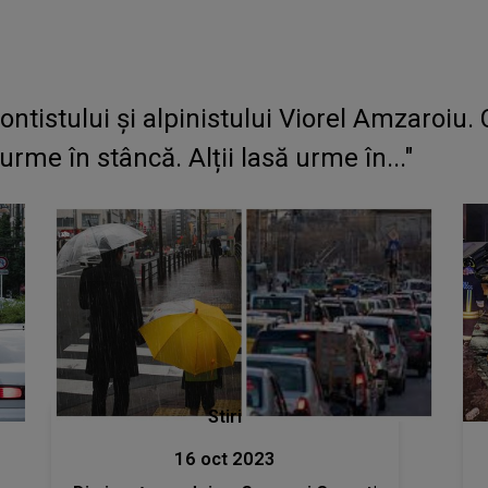
ntistului şi alpinistului Viorel Amzaroiu
rme în stâncă. Alții lasă urme în..."
Stiri
16 oct 2023