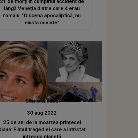
21 de morți în cumplitul accident de
lângă Veneția dintre care 4 erau
români: "O scenă apocaliptică, nu
există cuvinte"
Stiri mondene
30 aug 2022
25 de ani de la moartea prințesei
Diana: Filmul tragediei care a întristat
întreaga planetă