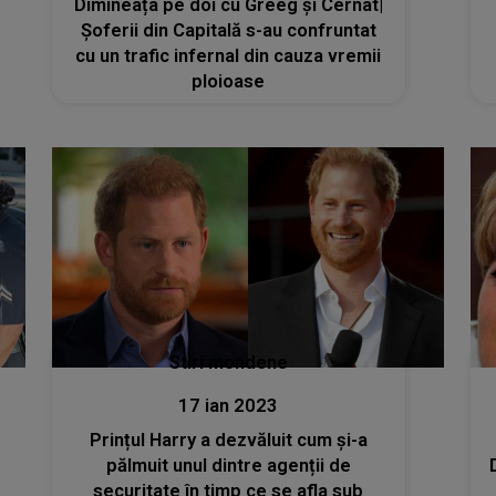
Dimineața pe doi cu Greeg și Cernat|
Șoferii din Capitală s-au confruntat
cu un trafic infernal din cauza vremii
ploioase
Stiri mondene
17 ian 2023
Prințul Harry a dezvăluit cum și-a
pălmuit unul dintre agenții de
securitate în timp ce se afla sub