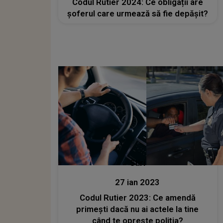
Codul Rutier 2024: Ce obligații are
șoferul care urmează să fie depășit?
Stiri
27 ian 2023
Codul Rutier 2023: Ce amendă
primești dacă nu ai actele la tine
când te oprește poliția?