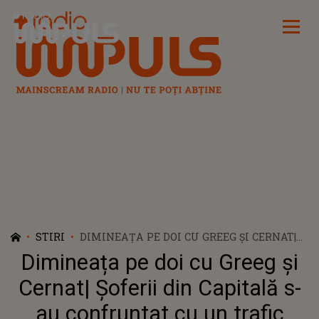
Radio Impuls
STIRI
DIMINEAȚA PE DOI CU GREEG ȘI CERNAT|
ȘOFERII DIN CAPITALĂ S-AU CONFRUNTAT
Dimineața pe doi cu Greeg și
CU UN TRAFIC INFERNAL DIN CAUZA
VREMII PLOIOASE
Cernat| Șoferii din Capitală s-
au confruntat cu un trafic