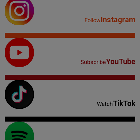
Instagram
Follow
YouTube
Subscribe
TikTok
Watch