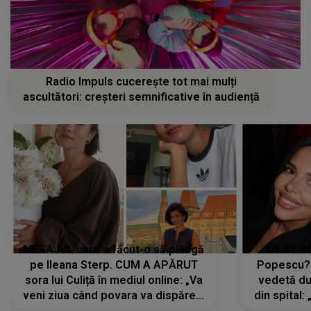
Radio Impuls cucerește tot mai mulți
ascultători: creșteri semnificative în audiență
MESAJUL care a făcut-o să plângă
CE SE Î
pe Ileana Sterp. CUM A APĂRUT
Popescu?
sora lui Culiță în mediul online: „Va
vedetă du
veni ziua când povara va dispărea,
din spital:
iar lacrimile...”