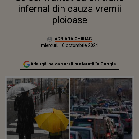
infernal din cauza vremii
ploioase
Autor:
ADRIANA CHIRIAC
Publicat:
luni, 16 octombrie 2023
Actualizat:
miercuri, 16 octombrie 2024
Adaugă-ne ca sursă preferată în Google