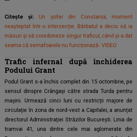
Citește și:
Un șofer din Constanța, moment
neașteptat într-o intersecție. Bărbatul a decis să ia
măsuri și să coordoneze singur traficul, când și-a dat
seama că semafoarele nu funcționază- VIDEO
Trafic infernal după închiderea
Podului Grant
Podul Grant s-a închis complet din 15 octombrie, pe
sensul dinspre Crângași către strada Turda pentru
maşini. Urmează cinci luni cu restricții majore de
circulație în zona de nord-vest a Capitalei, a anunțat
directorul Administrației Străzilor București. Linia de
tramvai 41, una dintre cele mai aglomerate din