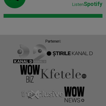
Spotify
Listen
Parteneri: