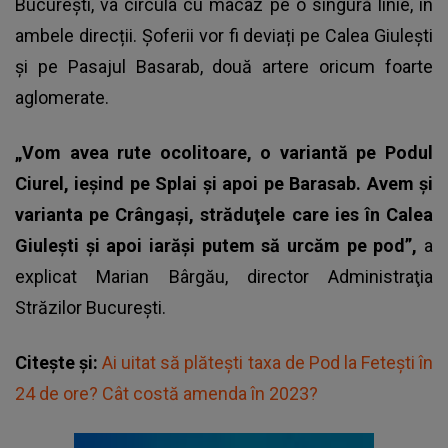
București, va circula cu macaz pe o singură linie, în
ambele direcții.
Șoferii
vor fi deviați pe Calea Giulești
și pe Pasajul Basarab, două artere oricum foarte
aglomerate.
„Vom avea rute ocolitoare, o variantă pe Podul
Ciurel, ieşind pe Splai şi apoi pe Barasab. Avem şi
varianta pe Crângaşi, străduţele care ies în Calea
Giuleşti şi apoi iarăşi putem să urcăm pe pod”,
a
explicat Marian Bârgău, director Administraţia
Străzilor Bucureşti.
Citește și:
Ai uitat să plătești taxa de Pod la Fetești în
24 de ore? Cât costă amenda în 2023?