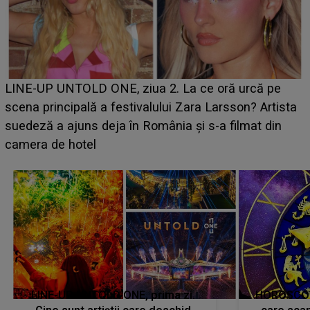
Ce a dezvăluit noua concurentă din "Casa Iubirii" l-a
luat prin surprindere pe Emanuel. CINE ESTE
BĂIATUL VIZAT de Alexandra?! Aflându-se în fața
faptului împlinit, A RECUNOSCUT IMEDIAT: "Am
avut..."
LINE-UP UNTOLD ONE, prima zi.
HOROSCOP 