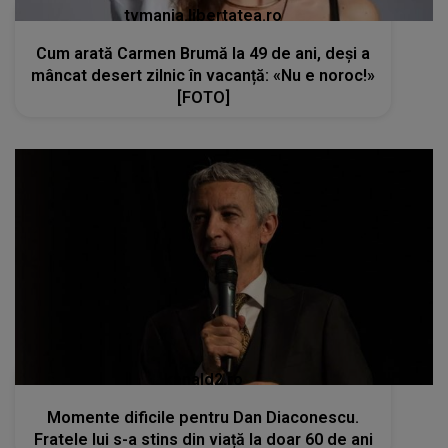
tvmania.libertatea.ro
Cum arată Carmen Brumă la 49 de ani, deși a
mâncat desert zilnic în vacanță: «Nu e noroc!»
[FOTO]
kanald2.ro
Momente dificile pentru Dan Diaconescu.
Fratele lui s-a stins din viață la doar 60 de ani