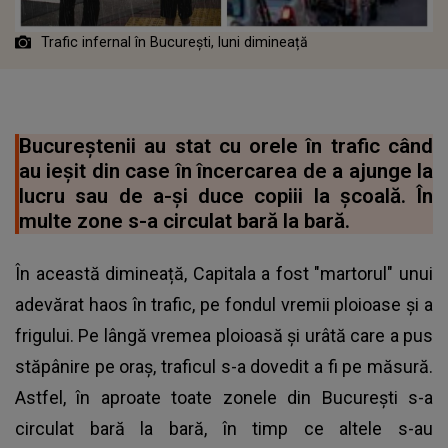
Trafic infernal în București, luni dimineață
Bucureştenii au stat cu orele în trafic când
au ieşit din case în încercarea de a ajunge la
lucru sau de a-şi duce copiii la şcoală. În
multe zone s-a circulat bară la bară.
În această dimineață, Capitala a fost "martorul" unui
adevărat haos în trafic, pe fondul vremii ploioase și a
frigului. Pe lângă vremea ploioasă și urâtă care a pus
stăpânire pe oraș, traficul s-a dovedit a fi pe măsură.
Astfel, în aproate toate zonele din București s-a
circulat bară la bară, în timp ce altele s-au