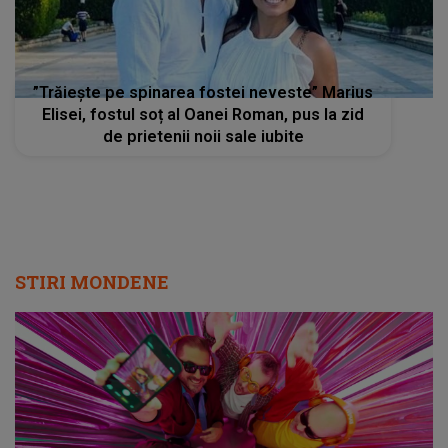
”Trăiește pe spinarea fostei neveste” Marius
Elisei, fostul soț al Oanei Roman, pus la zid
de prietenii noii sale iubite
STIRI MONDENE