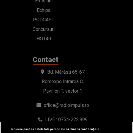
Emisiuni
Echipa
PODCAST
Concursuri
HOT40
Contact
Bd. Mărăști 65-67,
Romexpo Intrarea C,
Pavilion T, sector 1
office@radioimpuls.ro
LIVE : 0754-222.999
WhatsApp: 0754-222.999
Nouă ne pasă ca datele tale personale să rămână confidențiale