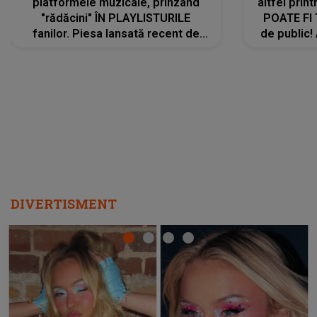
platformele muzicale, prinzând
altfel prin
"rădăcini" ÎN PLAYLISTURILE
POATE FI
fanilor. Piesa lansată recent de
de public!
Ariana Grande îi face pe
a lansat V
ascultători SĂ O ASCULTE PE
REPEAT
DIVERTISMENT