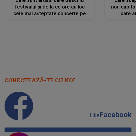
Cine sunt artiștii care deschid
care scap
festivalul și de la ce ore au loc
nou capitol
cele mai așteptate concerte pe
care a
scena principală?
perioadă 
CONECTEAZĂ-TE CU NOI
Facebook
Like