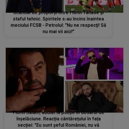
Scandal de proporții între Florin Tănase și
staful tehnic. Spiritele s-au încins înaintea
meciului FCSB - Petrolul: "Nu ne respecţi! Să
nu mai vii aici!"
Florin Salam, audiat la poliție în dosarul de
înșelăciune. Reacția cântărețului în fața
secției: "Eu sunt șeful României, nu vă