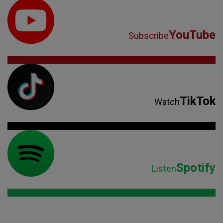
YouTube
Subscribe
TikTok
Watch
Spotify
Listen