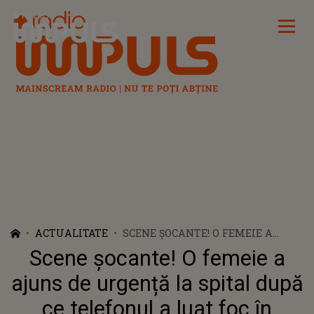
Radio Impuls
ACTUALITATE
SCENE ŞOCANTE! O FEMEIE A
AJUNS DE URGENȚĂ LA SPITAL
Scene şocante! O femeie a
DUPĂ CE TELEFONUL A LUAT FOC
ÎN BUZUNAR. A CREZUT CĂ VA
ajuns de urgență la spital după
ARDE DE VIE
ce telefonul a luat foc în