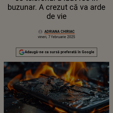
buzunar. A crezut că va arde
de vie
Autor:
ADRIANA CHIRIAC
Publicat:
vineri, 7 februarie 2025
Actualizat:
vineri, 7 februarie 2025
Adaugă-ne ca sursă preferată în Google