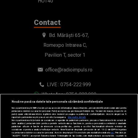
HOT40
Contact
Bd. Mărăști 65-67,
Romexpo Intrarea C,
Pavilion T, sector 1
office@radioimpuls.ro
LIVE : 0754-222.999
WhatsApp: 0754-222.999
Nouă ne pasă ca datele tale personale să rămână confidențiale
Noi și partenerii noștri
589
stocăm și/sau accesăm informații pe dispozitivul dvs., precum identificatorii cookie unici pentru
prelucrarea datelor cu caracter personal. Puteți accepta sau gestiona preferințele dvs. făcând clic mai jos, respectiv vă
puteți opune utilizării unui interes legitim în orice moment pe pagina cu politica de confidențialitate. Aceste alegeri vor fi
raportate partenerilor noștri și nu vă vor afecta navigarea.
Mai multe detalii
Noi si partenerii nostri (retelele de socializare si agentiile de publicitate partenere, precum si furnizorii nostri de servicii de
date analitice) prelucram date pentru a permite website-ului sa functioneze, pentru a personaliza continutul si anunturile
publicitare afisate in functie de interesele si/sau profilul dvs., pentru a va oferi functionalitati aferente retelelor de
socializare si pentru a analiza traficul pe website. Beneficiati de drepturile prevazute de art. 15-22 din GDPR in legatura
cu prelucrarea datelor cu caracter personal. Aceste drepturi pot fi exercitate prin modalitatea indicata
aici
. Prin click pe
“ACCEPT TOATE”, acceptati folosirea tuturor Tehnologiilor de tip Cookie, care implica inclusiv acceptul dvs. cu privire la