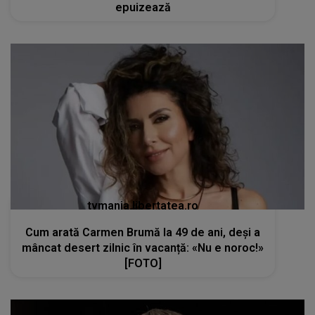
epuizează
tvmania.libertatea.ro
Cum arată Carmen Brumă la 49 de ani, deși a
mâncat desert zilnic în vacanță: «Nu e noroc!»
[FOTO]