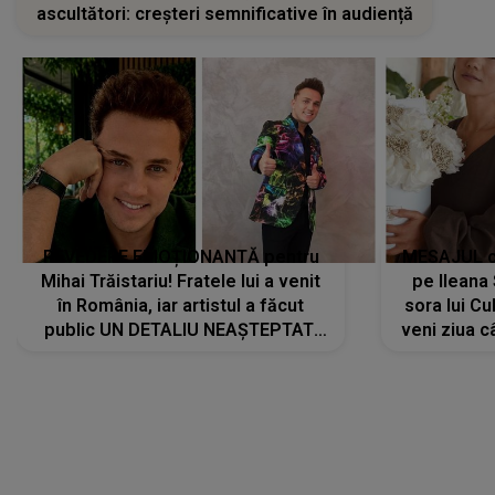
ascultători: creșteri semnificative în audiență
REVEDERE EMOȚIONANTĂ pentru
MESAJUL ca
Mihai Trăistariu! Fratele lui a venit
pe Ilean
în România, iar artistul a făcut
sora lui Cu
public UN DETALIU NEAȘTEPTAT:
veni ziua c
"Nu știu ce să-i zic. Voi ce spuneți
? Să se..."