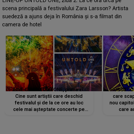
luat prin surprindere pe Emanuel. CINE ESTE
BĂIATUL VIZAT de Alexandra?! Aflându-se în fața
faptului împlinit, A RECUNOSCUT IMEDIAT: "Am
avut..."
LINE-UP UNTOLD ONE, prima zi.
HOROSCOP 
Cine sunt artiștii care deschid
care scap
festivalul și de la ce ore au loc
nou capitol
cele mai așteptate concerte pe
care a
scena principală?
perioadă 