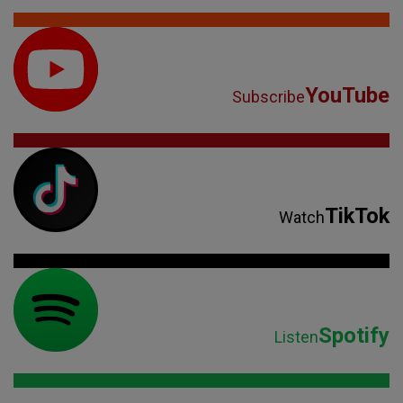
YouTube
Subscribe
TikTok
Watch
Spotify
Listen