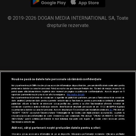
© 2019-2026 DOGAN MEDIA INTERNATIONAL SA, Toate
drepturile rezervate.
Nouă ne pasă ca datele tale personale să rămână confidențiale
Noi și partenerii noștri
589
stocăm și/sau accesăm informații pe dispozitivul dvs., precum identificatorii cookie unici pentru
prelucrarea datelor cu caracter personal. Puteți accepta sau gestiona preferințele dvs. făcând clic mai jos, respectiv vă
puteți opune utilizării unui interes legitim în orice moment pe pagina cu politica de confidențialitate. Aceste alegeri vor fi
raportate partenerilor noștri și nu vă vor afecta navigarea.
Mai multe detalii
Noi si partenerii nostri (retelele de socializare si agentiile de publicitate partenere, precum si furnizorii nostri de servicii de
date analitice) prelucram date pentru a permite website-ului sa functioneze, pentru a personaliza continutul si anunturile
publicitare afisate in functie de interesele si/sau profilul dvs., pentru a va oferi functionalitati aferente retelelor de
socializare si pentru a analiza traficul pe website. Beneficiati de drepturile prevazute de art. 15-22 din GDPR in legatura
cu prelucrarea datelor cu caracter personal. Aceste drepturi pot fi exercitate prin modalitatea indicata
aici
. Prin click pe
“ACCEPT TOATE”, acceptati folosirea tuturor Tehnologiilor de tip Cookie, care implica inclusiv acceptul dvs. cu privire la
stocarea/accesarea informatiilor de catre Vendor-ii cu care colaboram. Prin click pe “VREAU SA MODIFIC SETARILE
INDIVIDUAL” puteti schimba preferintele in mod individual, mai putin cele legate de cookie strict necesare pentru
functionarea website-ului.
Atât noi, cât și partenerii noștri prelucrăm datele pentru a oferi:
Stocarea și/sau accesarea informațiilor de pe un dispozitiv. Măsurarea performanței reclamelor. Utilizarea profilurilor