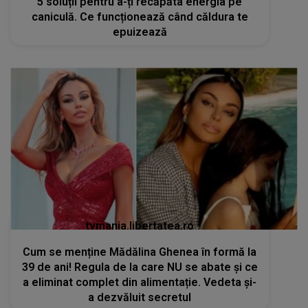
5 soluții pentru a-ți recăpăta energia pe
caniculă. Ce funcționează când căldura te
epuizează
tvmania.libertatea.ro
Cum se menține Mădălina Ghenea în formă la
39 de ani! Regula de la care NU se abate și ce
a eliminat complet din alimentație. Vedeta și-
a dezvăluit secretul