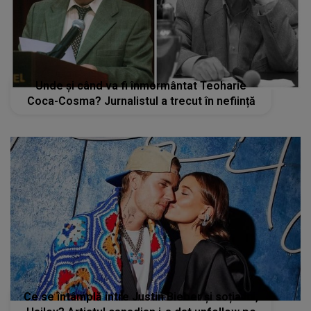
Unde și când va fi înmormântat Teoharie
Coca-Cosma? Jurnalistul a trecut în neființă
Ce se întâmplă intre Justin Bieber și soția lui,