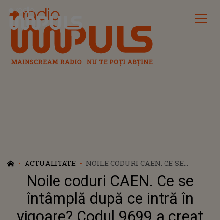
Radio Impuls
ACTUALITATE
NOILE CODURI CAEN. CE SE
ÎNTÂMPLĂ DUPĂ CE INTRĂ ÎN
Noile coduri CAEN. Ce se
VIGOARE? CODUL 9699 A CREAT
CONFUZIE ÎN RÂNDUL
întâmplă după ce intră în
ROMÂNILOR
vigoare? Codul 9699 a creat