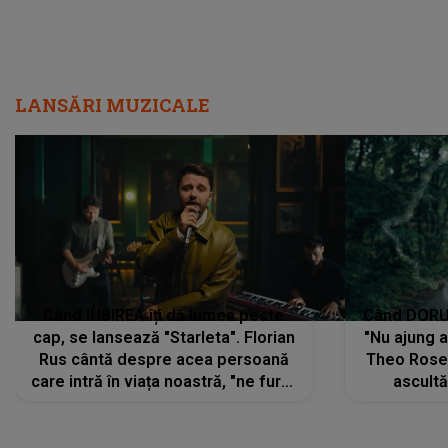
LANSĂRI MUZICALE
Când IUBIREA îți dă lumea peste
Când DORUL
cap, se lansează "Starleta". Florian
"Nu ajung 
Rus cântă despre acea persoană
Theo Rose 
care intră în viața noastră, "ne fură"
ascultă
toate PRIVIRILE, toate GÂNDURILE,
REGĂSIRI
tot UNIVERSUL și fără să ne dăm
trece pr
seama, ajunge să fie motivul
"Pentru t