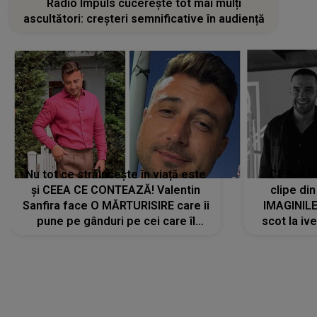
Radio Impuls cucerește tot mai mulți
ascultători: creșteri semnificative în audiență
Nu tot ce strălucește în viață este
CE S-A Î
și CEEA CE CONTEAZĂ! Valentin
clipe din
Sanfira face O MĂRTURISIRE care îi
IMAGINIL
pune pe gânduri pe cei care îl
scot la ive
urmăresc în ONLINE. Mesajul
despre 
artistului este despre ceva ce
uităm cu toții, uneori: "La final, nu
vom..."