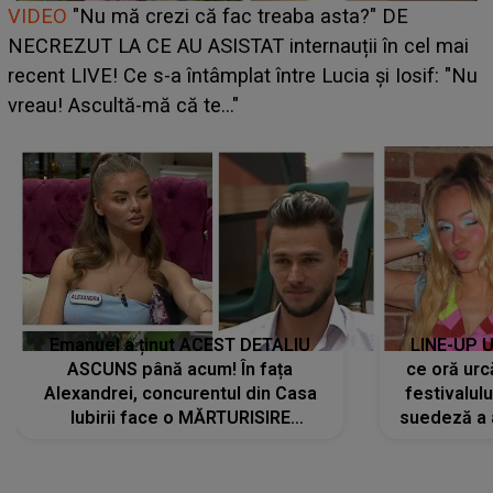
Cine este Bianca, tânăra clujeancă luată pe scenă la
UNTOLD ONE de Zara Larsson? Aceasta a dezvăluit
ce i-a spus artista suedeză în culise: „Nu am fost
pregătită...”
Emanuel a ținut ACEST DETALIU
LINE-UP U
ASCUNS până acum! În fața
ce oră urc
Alexandrei, concurentul din Casa
festivalul
Iubirii face o MĂRTURISIRE
suedeză a a
NEAȘTEPTATĂ despre mama sa:
s-a film
"I-am spus și ei în față, eu nu te
iubesc pentru că..."