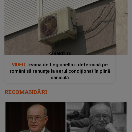
kanald2.ro
VIDEO
Teama de Legionella îi determină pe
români să renunțe la aerul condiționat în plină
caniculă
RECOMANDĂRI