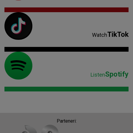
TikTok
Watch
Spotify
Listen
Parteneri: