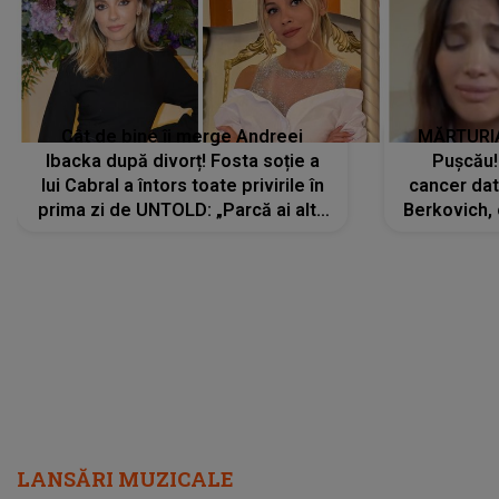
Cât de bine îi merge Andreei
MĂRTURIA
Ibacka după divorț! Fosta soție a
Pușcău!
lui Cabral a întors toate privirile în
cancer dato
prima zi de UNTOLD: „Parcă ai altă
Berkovich, 
strălucire, emani putere,
accident ru
încredere, siguranță...”
Dacă nu 
LANSĂRI MUZICALE