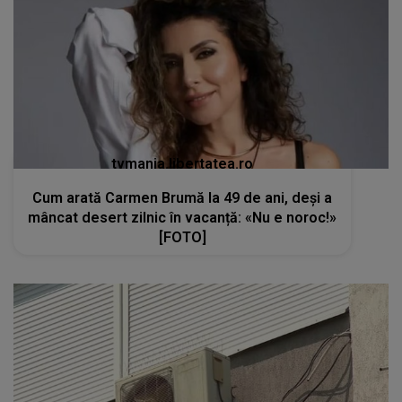
tvmania.libertatea.ro
Cum arată Carmen Brumă la 49 de ani, deși a
mâncat desert zilnic în vacanță: «Nu e noroc!»
[FOTO]