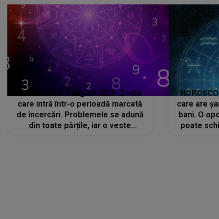
HOROSCOP 7 august 2026. Zodia
HOROSCOP 
care intră într-o perioadă marcată
care are șa
de încercări. Problemele se adună
bani. O opo
din toate părțile, iar o veste
poate schi
neașteptată îi dă planurile peste
la
cap