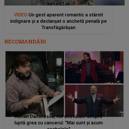
kanald2.ro
VIDEO
Un gest aparent romantic a stârnit
indignare și a declanșat o anchetă penală pe
Transfăgărășan
RECOMANDĂRI
Adrian Daminescu, noi dezvăluiri despre
luptă grea cu cancerul: "Mai sunt și acum