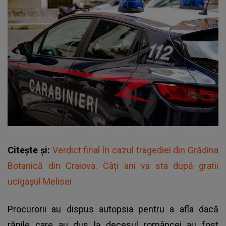
Citește și:
Verdict final în cazul tragediei din Grădina
Botanică din Craiova. Câți ani va sta după gratii
ucigașul Melisei
Procurorii au dispus autopsia pentru a afla dacă
rănile care au dus la decesul româncei au fost