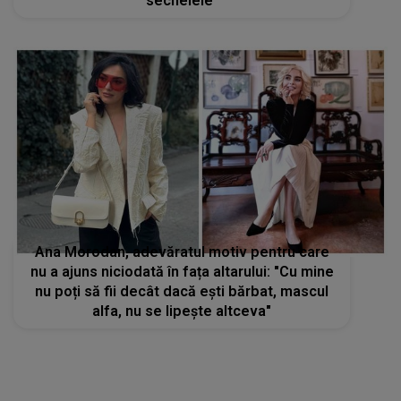
sechelele"
Ana Morodan, adevăratul motiv pentru care
nu a ajuns niciodată în fața altarului: "Cu mine
nu poți să fii decât dacă ești bărbat, mascul
alfa, nu se lipește altceva"