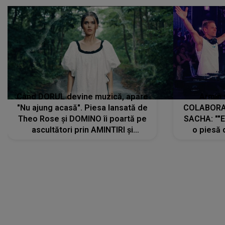
Când DORUL devine muzică, apare
Armin 
"Nu ajung acasă". Piesa lansată de
COLABORAR
Theo Rose și DOMINO îi poartă pe
SACHA: ""E
ascultători prin AMINTIRI și
o piesă 
REGĂSIRI, iar drumul emoțiilor
imediat pre
trece prin sufletul publicului:
cu mine șt
"Pentru toți cei care au plecat
păstrăm do
departe ca să le fie mai bine"