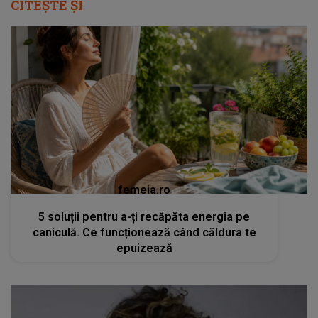
CITEȘTE ȘI
femeia.ro
5 soluții pentru a-ți recăpăta energia pe
caniculă. Ce funcționează când căldura te
epuizează