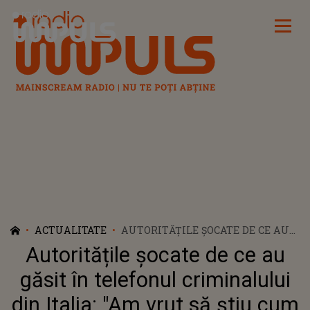
Radio Impuls
ACTUALITATE
AUTORITĂȚILE ȘOCATE DE CE AU
GĂSIT ÎN TELEFONUL
Autoritățile șocate de ce au
CRIMINALULUI DIN ITALIA: "AM
VRUT SĂ ȘTIU CUM E SĂ UCIZI".
găsit în telefonul criminalului
UCIGAȘUL MARIEI CAMPAI ȘI-A
din Italia: "Am vrut să știu cum
PREMEDITAT FAPTA