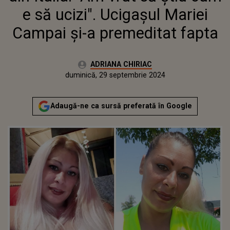
e să ucizi". Ucigașul Mariei
Campai și-a premeditat fapta
Autor:
ADRIANA CHIRIAC
Publicat:
duminică, 29 septembrie 2024
Actualizat:
duminică, 29 septembrie 2024
Adaugă-ne ca sursă preferată în Google