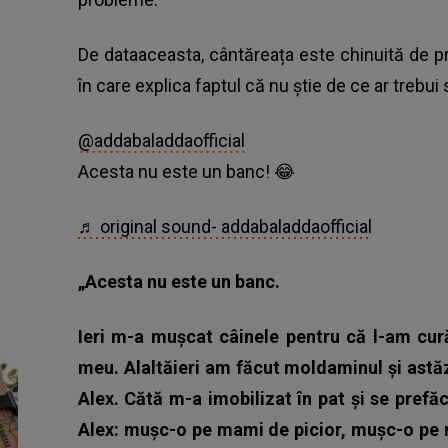
De dataaceasta, cântăreața este chinuită de pr
în care explica faptul că nu știe de ce ar trebui
@addabaladdaofficial
Acesta nu este un banc! 😂
♬ original sound- addabaladdaofficial
„Acesta nu este un banc.
Ieri m-a mușcat câinele pentru că l-am curăț
meu. Alaltăieri am făcut moldaminul și astăz
Alex. Cătă m-a imobilizat în pat și se prefă
Alex: mușc-o pe mami de picior, mușc-o pe 