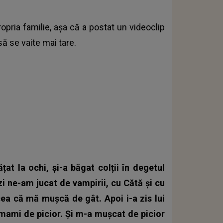
opria familie, așa că a postat un videoclip
 să se vaite mai tare.
at la ochi, și-a băgat colții în degetul
i ne-am jucat de vampirii, cu Cătă și cu
cea că mă mușcă de gât. Apoi i-a zis lui
mami de picior. Și m-a mușcat de picior