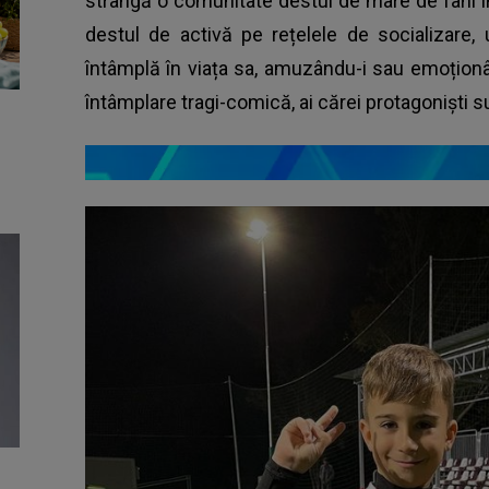
strângă o comunitate destul de mare de fani î
destul de activă pe rețelele de socializare,
întâmplă în viața sa, amuzându-i sau emoționâ
întâmplare tragi-comică, ai cărei protagoniști sun