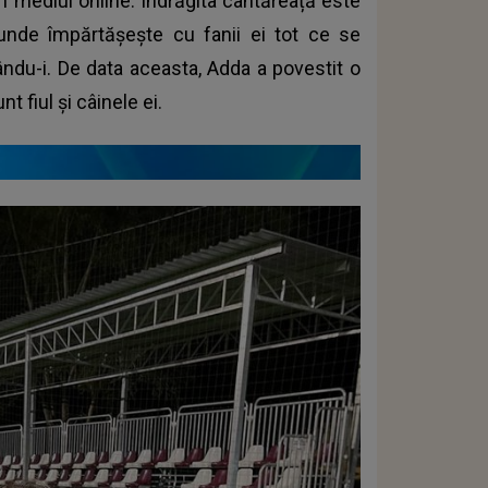
n mediul online. Îndrăgita cântăreață este
 unde împărtășește cu fanii ei tot ce se
ndu-i. De data aceasta, Adda a povestit o
t fiul și câinele ei.