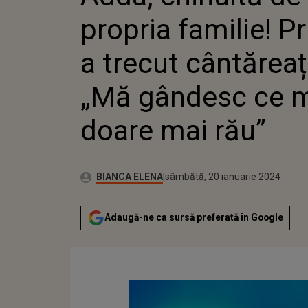
CÂNTĂR
propria familie! Pr
GÂNDESC
MAI RĂU
a trecut cântăreaț
„Mă gândesc ce 
doare mai rău”
Publicat:
Autor:
vineri, 20 ianuarie 2023
Actualizat:
BIANCA ELENA
sâmbătă, 20 ianuarie 2024
Adaugă-ne ca sursă preferată în Google