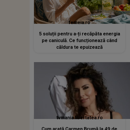
femeia.ro
5 soluții pentru a-ți recăpăta energia
pe caniculă. Ce funcționează când
căldura te epuizează
tvmania.libertatea.ro
Cum arată Carmen Brumă la 49 de