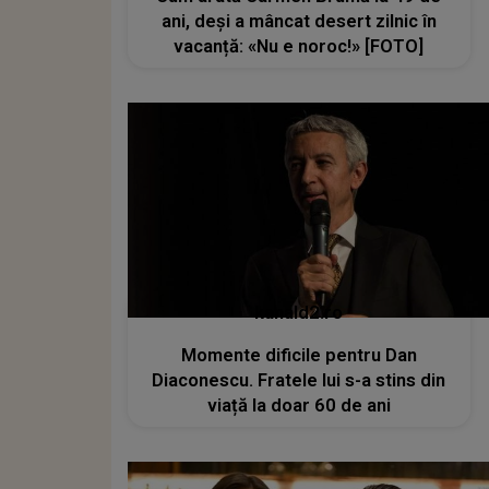
ani, deși a mâncat desert zilnic în
vacanță: «Nu e noroc!» [FOTO]
kanald2.ro
Momente dificile pentru Dan
Diaconescu. Fratele lui s-a stins din
viață la doar 60 de ani