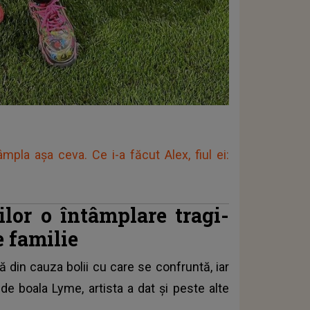
pla așa ceva. Ce i-a făcut Alex, fiul ei:
ilor o întâmplare tragi-
e familie
ă din cauza bolii cu care se confruntă, iar
e boala Lyme, artista a dat și peste alte