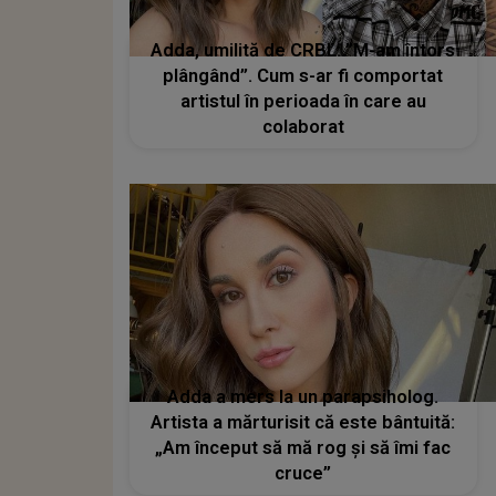
Adda, umilită de CRBL: ”M-am întors
plângând”. Cum s-ar fi comportat
artistul în perioada în care au
colaborat
Adda a mers la un parapsiholog.
Artista a mărturisit că este bântuită:
„Am început să mă rog și să îmi fac
cruce”