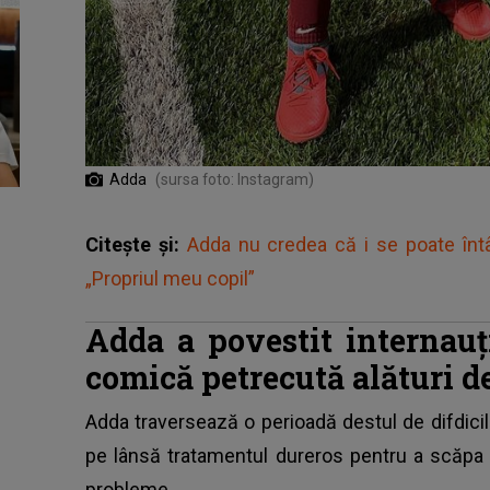
Adda
(sursa foto: Instagram)
Citește și:
Adda nu credea că i se poate întâm
„Propriul meu copil”
Adda a povestit internauț
comică petrecută alături d
Adda
traversează o perioadă destul de difdicil
pe lânsă tratamentul dureros pentru a scăpa d
probleme.