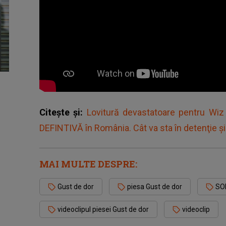
Citește și:
Lovitură devastatoare pentru Wi
DEFINTIVĂ în România. Cât va sta în detenţie
MAI MULTE DESPRE:
Gust de dor
piesa Gust de dor
SOR
videoclipul piesei Gust de dor
videoclip