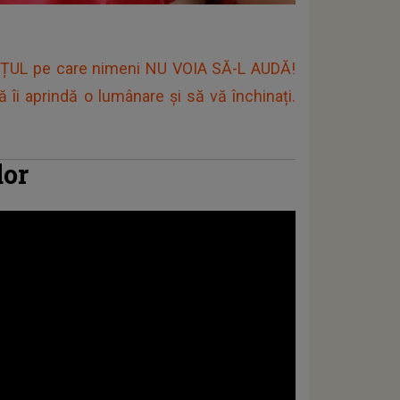
UNȚUL pe care nimeni NU VOIA SĂ-L AUDĂ!
ă îi aprindă o lumânare și să vă închinați.
dor