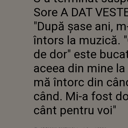
ȘASE
Sore A DAT VEST
ÎNTO
MUZI
DOR"
"După șase ani, 
ACEE
CAR
întors la muzică. 
DIN 
MI-A
CÂN
de dor" este buca
aceea din mine la
mă întorc din cân
când. Mi-a fost do
cânt pentru voi"