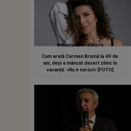
tvmania.libertatea.ro
Cum arată Carmen Brumă la 49 de
ani, deși a mâncat desert zilnic în
vacanță: «Nu e noroc!» [FOTO]