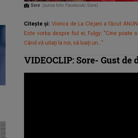
Sore
(sursa foto: Facebook/ Sore)
Citește și:
Viorica de La Clejani a făcut AN
Este vorba despre fiul ei, Fulgy: "Cine poate s
Când vă uitați la noi, să luați un..."
VIDEOCLIP: Sore- Gust de 