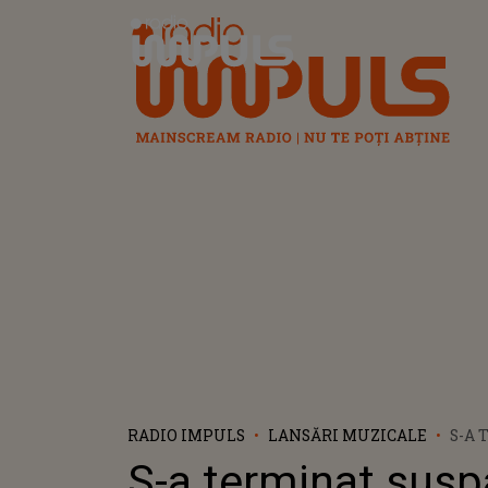
Radio Impuls
RADIO IMPULS
LANSĂRI MUZICALE
S-A 
SUSP
S-a terminat susp
DAT 