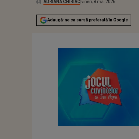
Publicat:
Autor:
vineri, 8 mai 2026
Actualizat:
ADRIANA CHIRIAC
vineri, 8 mai 2026
Adaugă-ne ca sursă preferată în Google