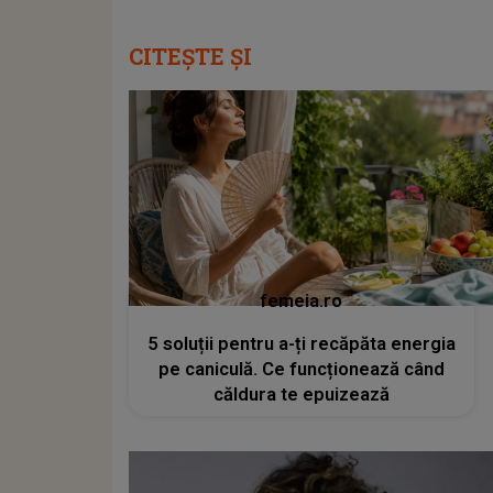
CITEȘTE ȘI
femeia.ro
5 soluții pentru a-ți recăpăta energia
pe caniculă. Ce funcționează când
căldura te epuizează