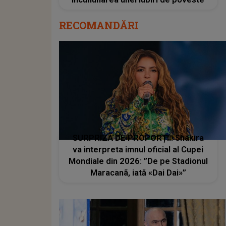
RECOMANDĂRI
SURPRIZĂ DE PROPORȚII! Shakira
va interpreta imnul oficial al Cupei
Mondiale din 2026: ”De pe Stadionul
Maracanã, iată «Dai Dai»”