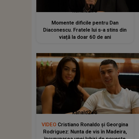
kanald2.ro
Momente dificile pentru Dan
Diaconescu. Fratele lui s-a stins din
viață la doar 60 de ani
kanald2.ro
VIDEO
Cristiano Ronaldo și Georgina
Rodriguez: Nunta de vis în Madeira,
încununarea unei Iubiri de poveste