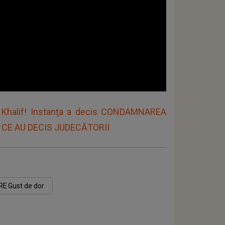
z Khalif! Instanţa a decis CONDAMNAREA
 şi CE AU DECIS JUDECĂTORII
E Gust de dor