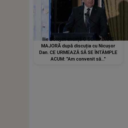
Ilie Bolojan anunță O SCHIMBARE
MAJORĂ după discuția cu Nicușor
Dan. CE URMEAZĂ SĂ SE ÎNTÂMPLE
ACUM: "Am convenit să..."