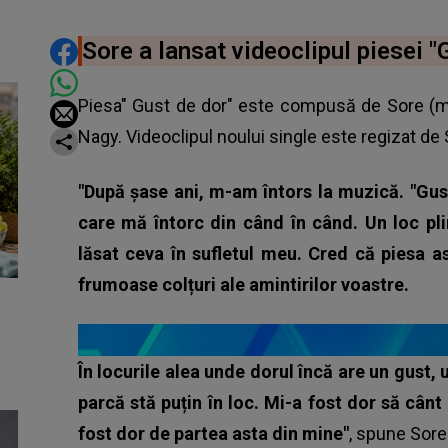
DISTRIBUIE ARTICOLUL
Sore a lansat videoclipul piesei "
Piesa"
Gust de dor
" este compusă de Sore (mu
Nagy. Videoclipul noului single este regizat de 
"După șase ani, m-am întors la muzică. "Gus
care mă întorc din când în când. Un loc pli
lăsat ceva în sufletul meu. Cred că piesa as
frumoase colțuri ale amintirilor voastre.
În locurile alea unde dorul încă are un gust,
parcă stă puțin în loc. Mi-a fost dor să cân
fost dor de partea asta din mine"
, spune
Sore