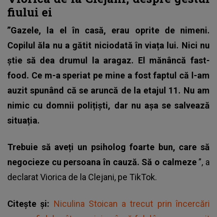
fiului ei
”Gazele, la el în casă, erau oprite de nimeni.
Copilul ăla nu a gătit niciodată în viața lui. Nici nu
știe să dea drumul la aragaz. El mănâncă fast-
food. Ce m-a speriat pe mine a fost faptul că l-am
auzit spunând că se aruncă de la etajul 11. Nu am
nimic cu domnii polițiști, dar nu așa se salvează
situația.
Trebuie să aveți un psiholog foarte bun, care să
negocieze cu persoana în cauză. Să o calmeze
”, a
declarat Viorica de la Clejani, pe TikTok.
Citește și:
Niculina Stoican a trecut prin încercări