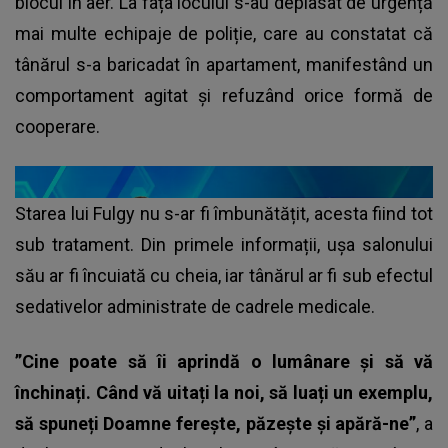
blocul în aer. La fața locului s-au deplasat de urgență
mai multe echipaje de poliție, care au constatat că
tânărul s-a baricadat în apartament, manifestând un
comportament agitat și refuzând orice formă de
cooperare.
Starea lui Fulgy nu s-ar fi îmbunătățit, acesta fiind tot
sub tratament. Din primele informații, ușa salonului
său ar fi încuiată cu cheia, iar tânărul ar fi sub efectul
sedativelor administrate de cadrele medicale.
”Cine poate să îi aprindă o lumânare și să vă
închinați. Când vă uitați la noi, să luați un exemplu,
să spuneți Doamne ferește, păzește și apără-ne”
, a