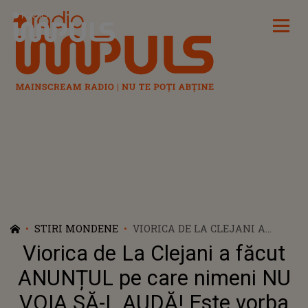
Radio Impuls
STIRI MONDENE
VIORICA DE LA CLEJANI A
FĂCUT ANUNȚUL PE CARE
Viorica de La Clejani a făcut
NIMENI NU VOIA SĂ-L AUDĂ!
ESTE VORBA DESPRE FIUL EI,
ANUNȚUL pe care nimeni NU
FULGY: "CINE POATE SĂ ÎI
VOIA SĂ-L AUDĂ! Este vorba
APRINDĂ O LUMÂNARE ȘI SĂ