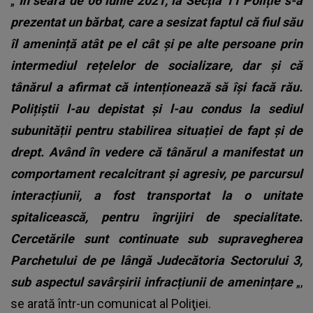
„
În seara de 06 iunie 2021, la Secția 11 Poliție s-a
prezentat un bărbat, care a sesizat faptul că fiul său
îl amenință atât pe el cât și pe alte persoane prin
intermediul rețelelor de socializare, dar și că
tânărul a afirmat că intenționează să își facă rău.
Polițiștii l-au depistat și l-au condus la sediul
subunității pentru stabilirea situației de fapt și de
drept. Având în vedere că tânărul a manifestat un
comportament recalcitrant și agresiv, pe parcursul
interacțiunii, a fost transportat la o unitate
spitalicească, pentru îngrijiri de specialitate.
Cercetările sunt continuate sub supravegherea
Parchetului de pe lângă Judecătoria Sectorului 3,
sub aspectul savârșirii infracțiunii de amenințare
„,
se arată într-un comunicat al Poliţiei.