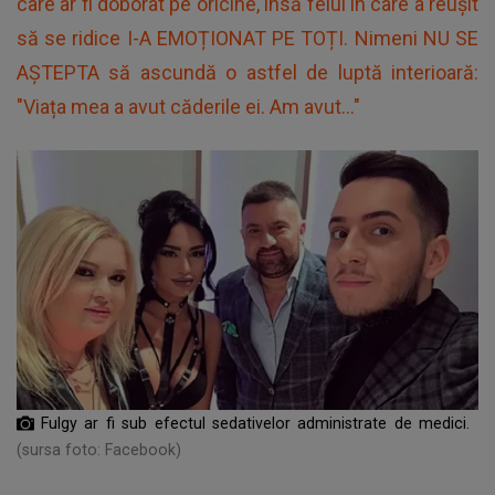
care ar fi doborât pe oricine, însă felul în care a reușit
să se ridice I-A EMOȚIONAT PE TOȚI. Nimeni NU SE
AȘTEPTA să ascundă o astfel de luptă interioară:
"Viața mea a avut căderile ei. Am avut..."
Fulgy ar fi sub efectul sedativelor administrate de medici.
(sursa foto: Facebook)