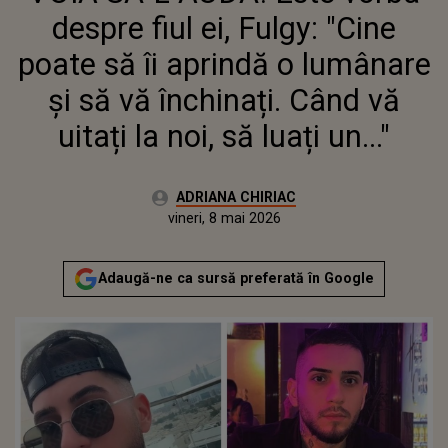
VĂ ÎNCHINAȚI. CÂND VĂ UITAȚI
despre fiul ei, Fulgy: "Cine
LA NOI, SĂ LUAȚI UN..."
poate să îi aprindă o lumânare
și să vă închinați. Când vă
uitați la noi, să luați un..."
Autor:
ADRIANA CHIRIAC
Publicat:
vineri, 8 mai 2026
Actualizat:
vineri, 8 mai 2026
Adaugă-ne ca sursă preferată în Google