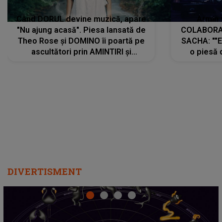
Când DORUL devine muzică, apare
Armin 
"Nu ajung acasă". Piesa lansată de
COLABORAR
Theo Rose și DOMINO îi poartă pe
SACHA: ""E
ascultători prin AMINTIRI și
o piesă 
REGĂSIRI, iar drumul emoțiilor
imediat pre
trece prin sufletul publicului:
cu mine șt
"Pentru toți cei care au plecat
păstrăm do
departe ca să le fie mai bine"
DIVERTISMENT