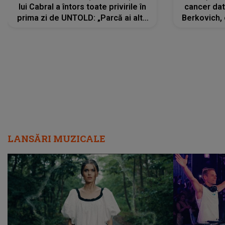
lui Cabral a întors toate privirile în
cancer dato
prima zi de UNTOLD: „Parcă ai altă
Berkovich, 
strălucire, emani putere,
accident ru
încredere, siguranță...”
Dacă nu 
LANSĂRI MUZICALE