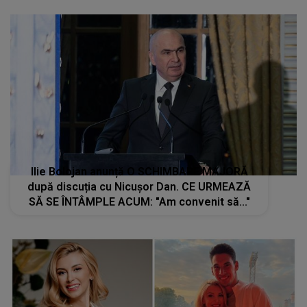
Ilie Bolojan anunță O SCHIMBARE MAJORĂ
după discuția cu Nicușor Dan. CE URMEAZĂ
SĂ SE ÎNTÂMPLE ACUM: "Am convenit să..."