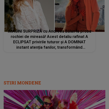
IMAGINI SURPRIZĂ cu Andreea Bălan la proba
rochiei de mireasă! Acest detaliu rafinat A
ECLIPSAT privirile tuturor și A DOMINAT
instant atenția fanilor, transformând
APARIȚIA artistei într-una demnă de o
poveste de film
STIRI MONDENE