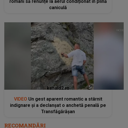
români să renunțe la aerul condiționat în plină
caniculă
kanald2.ro
VIDEO
Un gest aparent romantic a stârnit
indignare și a declanșat o anchetă penală pe
Transfăgărășan
RECOMANDĂRI