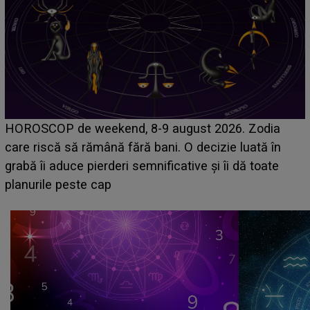
Emanuel a ținut ACEST DETALIU ASCUNS până
acum! În fața Alexandrei, concurentul din Casa Iubirii
face o MĂRTURISIRE NEAȘTEPTATĂ despre mama
sa: "I-am spus și ei în față, eu nu te iubesc pentru
că..."