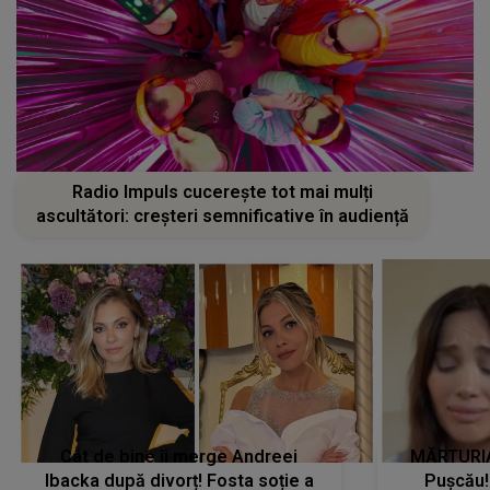
Radio Impuls cucerește tot mai mulți
ascultători: creșteri semnificative în audiență
Cât de bine îi merge Andreei
MĂRTURIA
Ibacka după divorț! Fosta soție a
Pușcău!