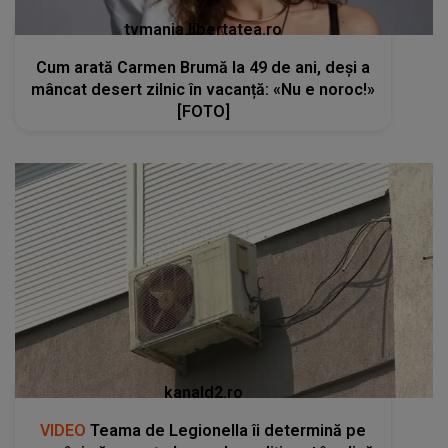
tvmania.libertatea.ro
Cum arată Carmen Brumă la 49 de ani, deși a
mâncat desert zilnic în vacanță: «Nu e noroc!»
[FOTO]
kanald2.ro
VIDEO
Teama de Legionella îi determină pe