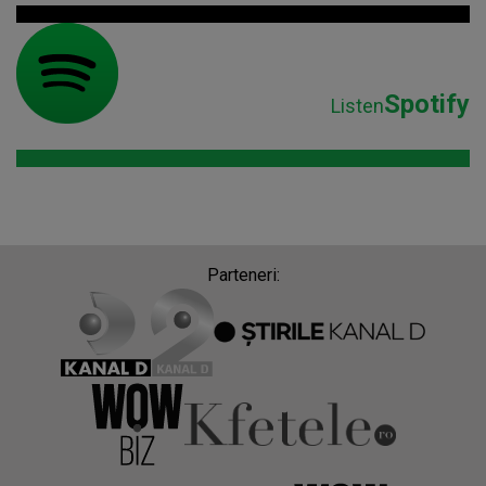
Spotify
Listen
Parteneri: