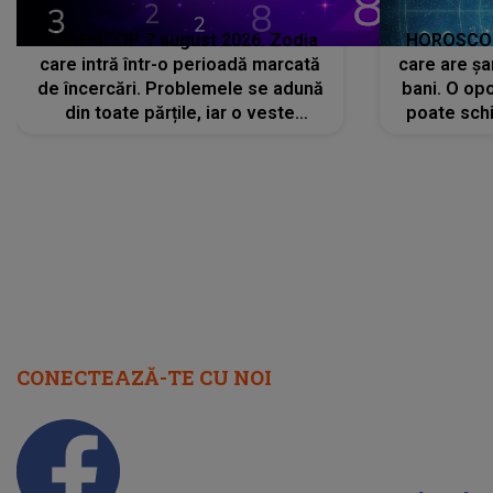
HOROSCOP 7 august 2026. Zodia
HOROSCOP 
care intră într-o perioadă marcată
care are șa
de încercări. Problemele se adună
bani. O opo
din toate părțile, iar o veste
poate schi
neașteptată îi dă planurile peste
la
cap
CONECTEAZĂ-TE CU NOI