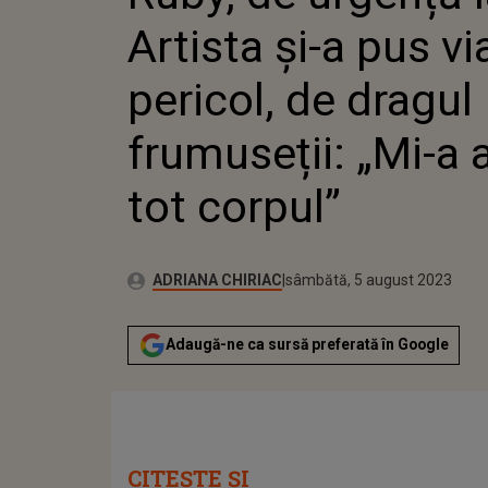
FRUMUSE
Artista și-a pus vi
TOT COR
pericol, de dragul
frumuseții: „Mi-a 
tot corpul”
Publicat:
Autor:
vineri, 5 august 2022
Actualizat:
ADRIANA CHIRIAC
sâmbătă, 5 august 2023
Adaugă-ne ca sursă preferată în Google
CITEȘTE ȘI