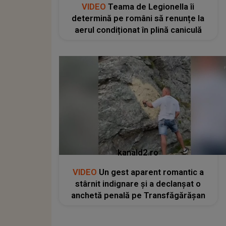
VIDEO
Teama de Legionella îi
determină pe români să renunțe la
aerul condiționat în plină caniculă
kanald2.ro
VIDEO
Un gest aparent romantic a
stârnit indignare și a declanșat o
anchetă penală pe Transfăgărășan