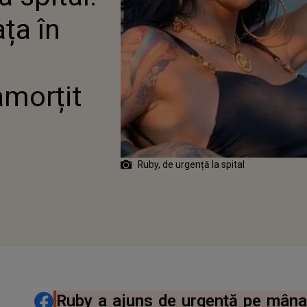
ȚII: „MI-A AMORȚIT
ața în
PUL”
amorțit
Ruby, de urgență la spital
DISTRIBUIE ARTICOLUL
Ruby a ajuns de urgență pe mâna 