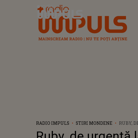
Radio Impuls
RADIO IMPULS
STIRI MONDENE
RUBY, D
ARTISTA
Ruby, de urgență l
PERICOL