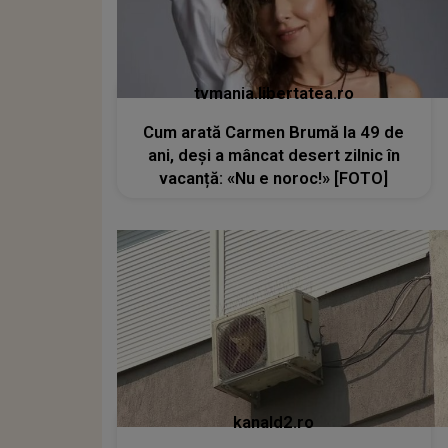
tvmania.libertatea.ro
Cum arată Carmen Brumă la 49 de
ani, deși a mâncat desert zilnic în
vacanță: «Nu e noroc!» [FOTO]
kanald2.ro