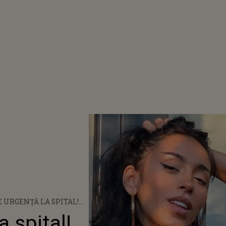
E URGENȚĂ LA SPITAL!
 ȘI-A PUS VIAȚA ÎN
a spital!
, DE DRAGUL