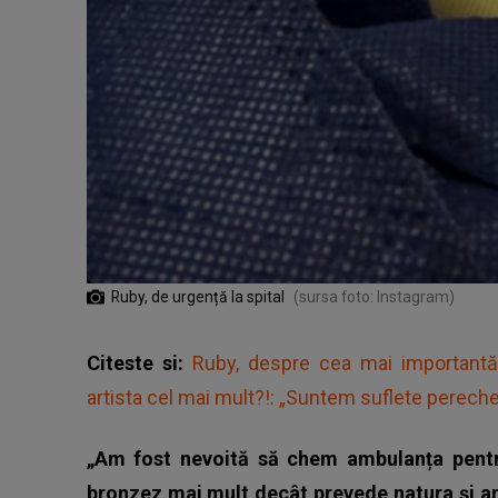
Ruby, de urgență la spital
(sursa foto: Instagram)
Citeste si:
Ruby, despre cea mai importantă
artista cel mai mult?!: „Suntem suflete pereche
„Am fost nevoită să chem ambulanța pentr
bronzez mai mult decât prevede natura și am