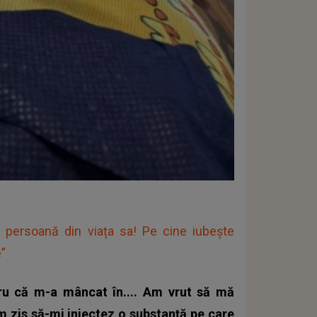
 persoană din viața sa! Pe cine iubește
”
u că m-a mâncat în.... Am vrut să mă
 zis să-mi injectez o substanță pe care