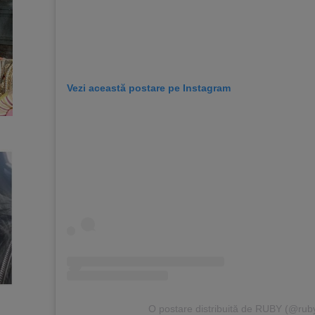
Vezi această postare pe Instagram
O postare distribuită de RUBY (@ruby