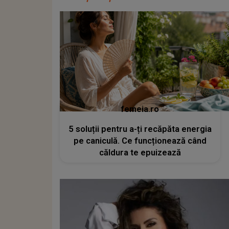
femeia.ro
5 soluții pentru a-ți recăpăta energia
pe caniculă. Ce funcționează când
căldura te epuizează