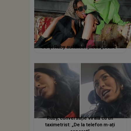
JO și Ruby au lansat piesa „Soare”
Ruby, conversație virală cu un
taximetrist: „De la telefon m-ați