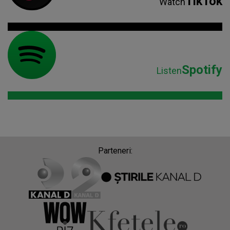
TikTok
Watch
Spotify
Listen
Parteneri: