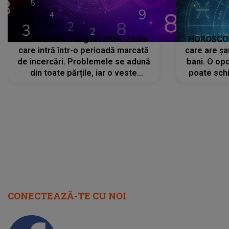
HOROSCOP 7 august 2026. Zodia
HOROSCOP 
care intră într-o perioadă marcată
care are șa
de încercări. Problemele se adună
bani. O opo
din toate părțile, iar o veste
poate schi
neașteptată îi dă planurile peste
la
cap
CONECTEAZĂ-TE CU NOI