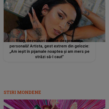
Ruby, dezvăluiri inedite despre viața
personală! Artista, gest extrem din gelozie:
„Am ieșit în pijamale noaptea și am mers pe
străzi să-l caut”
STIRI MONDENE