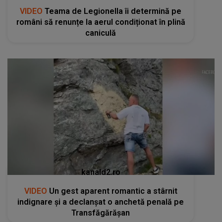
VIDEO
Teama de Legionella îi determină pe
români să renunțe la aerul condiționat în plină
caniculă
kanald2.ro
VIDEO
Un gest aparent romantic a stârnit
indignare și a declanșat o anchetă penală pe
Transfăgărășan