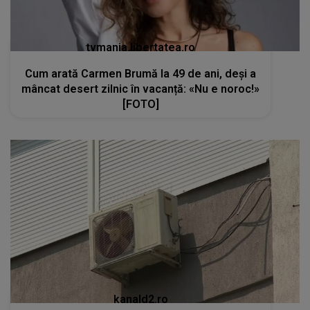
tvmania.libertatea.ro
Cum arată Carmen Brumă la 49 de ani, deși a
mâncat desert zilnic în vacanță: «Nu e noroc!»
[FOTO]
kanald2.ro