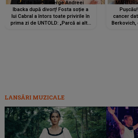
Cât de bine îi merge Andreei
MĂRTURIA
Ibacka după divorț! Fosta soție a
Pușcău!
lui Cabral a întors toate privirile în
cancer dato
prima zi de UNTOLD: „Parcă ai altă
Berkovich, 
strălucire, emani putere,
accident ru
încredere, siguranță...”
Dacă nu 
LANSĂRI MUZICALE