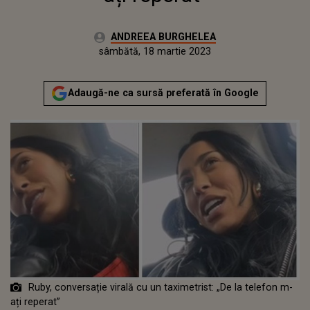
Autor:
ANDREEA BURGHELEA
Publicat:
vineri, 18 martie 2022
Actualizat:
sâmbătă, 18 martie 2023
Adaugă-ne ca sursă preferată în Google
Ruby, conversație virală cu un taximetrist: „De la telefon m-
ați reperat”