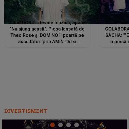
Când DORUL devine muzică, apare
Armin 
"Nu ajung acasă". Piesa lansată de
COLABORAR
Theo Rose și DOMINO îi poartă pe
SACHA: ""E
ascultători prin AMINTIRI și
o piesă 
REGĂSIRI, iar drumul emoțiilor
imediat pre
trece prin sufletul publicului:
cu mine șt
"Pentru toți cei care au plecat
păstrăm do
departe ca să le fie mai bine"
DIVERTISMENT