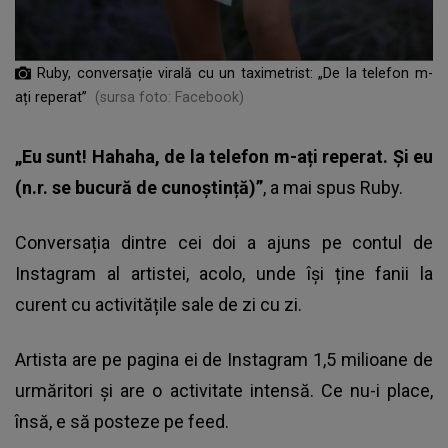
Ruby, conversație virală cu un taximetrist: „De la telefon m-
ați reperat”
(sursa foto: Facebook)
„Eu sunt! Hahaha, de la telefon m-ați reperat. Și eu
(n.r. se bucură de cunoștință)”
, a mai spus
Ruby.
Conversația dintre cei doi a ajuns pe contul de
Instagram al artistei, acolo, unde își ține fanii la
curent cu activitățile sale de zi cu zi.
Artista are pe pagina ei de Instagram 1,5 milioane de
urmăritori și are o activitate intensă. Ce nu-i place,
însă, e să posteze pe feed.