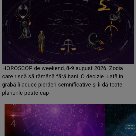
Emanuel a ținut ACEST DETALIU ASCUNS până
acum! În fața Alexandrei, concurentul din Casa Iubirii
face o MĂRTURISIRE NEAȘTEPTATĂ despre mama
sa: "I-am spus și ei în față, eu nu te iubesc pentru
că..."