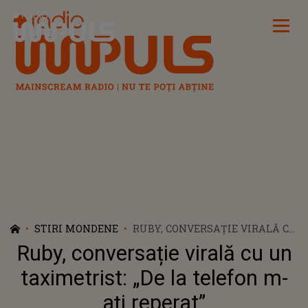
Radio Impuls
STIRI MONDENE
RUBY, CONVERSAȚIE VIRALĂ CU
UN TAXIMETRIST: „DE LA
Ruby, conversație virală cu un
TELEFON M-AȚI REPERAT”
taximetrist: „De la telefon m-
ați reperat”