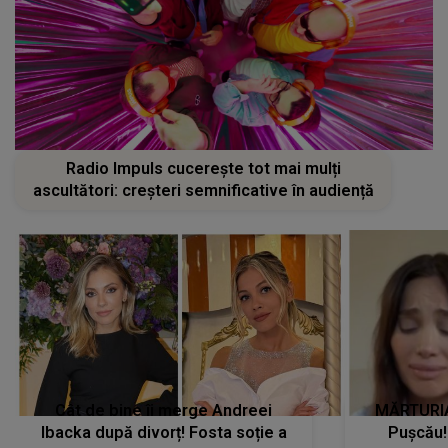
Radio Impuls cucerește tot mai mulți
ascultători: creșteri semnificative în audiență
Cât de bine îi merge Andreei
MĂRTURIA
Ibacka după divorț! Fosta soție a
Pușcău!