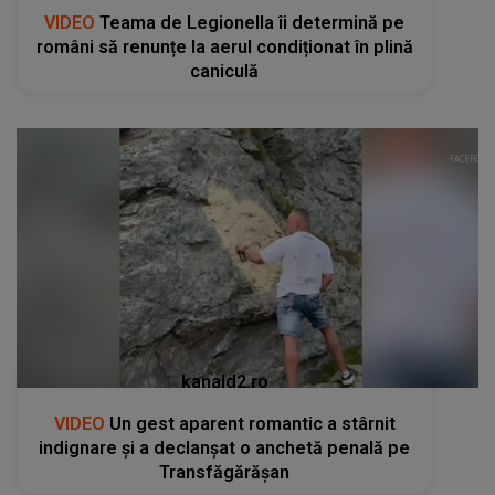
VIDEO
Teama de Legionella îi determină pe
români să renunțe la aerul condiționat în plină
caniculă
kanald2.ro
VIDEO
Un gest aparent romantic a stârnit
indignare și a declanșat o anchetă penală pe
Transfăgărășan