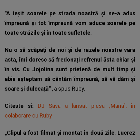
"A ieșit soarele pe strada noastră și ne-a adus
împreună și tot împreună vom aduce soarele pe
toate străzile și în toate sufletele.
Nu o să scăpați de noi și de razele noastre vara
asta, îmi doresc să fredonați refrenul ăsta chiar și
în vis. Cu Jojolina sunt prietenă de mult timp și
abia așteptam să cântăm împreună, să vă dăm și
soare și dulceață"
, a spus
Ruby
.
Citeste si:
DJ Sava a lansat piesa „Maria”, în
colaborare cu Ruby
„Clipul a fost filmat și montat în două zile. Lucrez