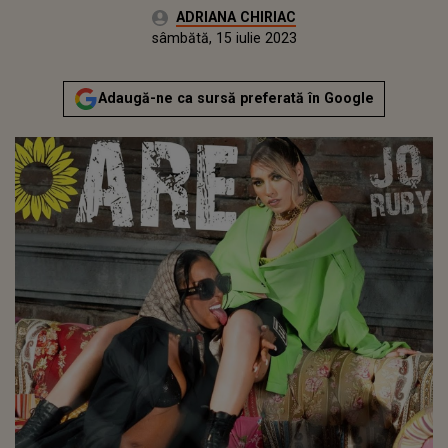
Autor:
ADRIANA CHIRIAC
Publicat:
vineri, 15 iulie 2022
Actualizat:
sâmbătă, 15 iulie 2023
Adaugă-ne ca sursă preferată în Google