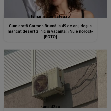
tvmania.libertatea.ro
Cum arată Carmen Brumă la 49 de ani, deși a
mâncat desert zilnic în vacanță: «Nu e noroc!»
[FOTO]
kanald2.ro