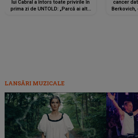
lui Cabral a întors toate privirile în
cancer dato
prima zi de UNTOLD: „Parcă ai altă
Berkovich, 
strălucire, emani putere,
accident ru
încredere, siguranță...”
Dacă nu 
LANSĂRI MUZICALE