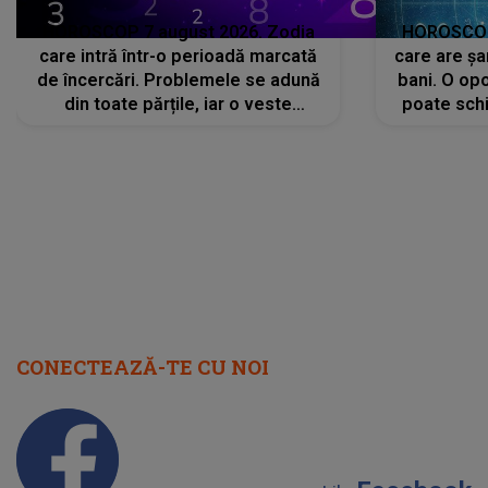
HOROSCOP 7 august 2026. Zodia
HOROSCOP 
care intră într-o perioadă marcată
care are șa
de încercări. Problemele se adună
bani. O opo
din toate părțile, iar o veste
poate schi
neașteptată îi dă planurile peste
la
cap
CONECTEAZĂ-TE CU NOI