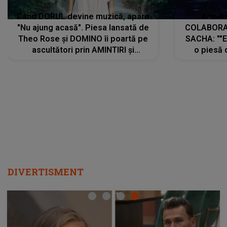
Când DORUL devine muzică, apare
Armin 
"Nu ajung acasă". Piesa lansată de
COLABORAR
Theo Rose și DOMINO îi poartă pe
SACHA: ""E
ascultători prin AMINTIRI și
o piesă 
REGĂSIRI, iar drumul emoțiilor
imediat pre
trece prin sufletul publicului:
cu mine șt
"Pentru toți cei care au plecat
păstrăm do
departe ca să le fie mai bine"
DIVERTISMENT