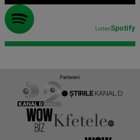
Spotify
Listen
Parteneri: