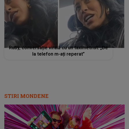
Ruby, conversație virală cu un taximetrist: „De
la telefon m-ați reperat”
STIRI MONDENE