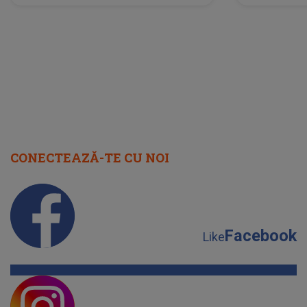
neașteptată îi dă planurile peste
la
cap
CONECTEAZĂ-TE CU NOI
Facebook
Like