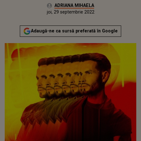
Autor:
ADRIANA MIHAELA
Publicat:
miercuri, 29 septembrie 2021
Actualizat:
joi, 29 septembrie 2022
Adaugă-ne ca sursă preferată în Google