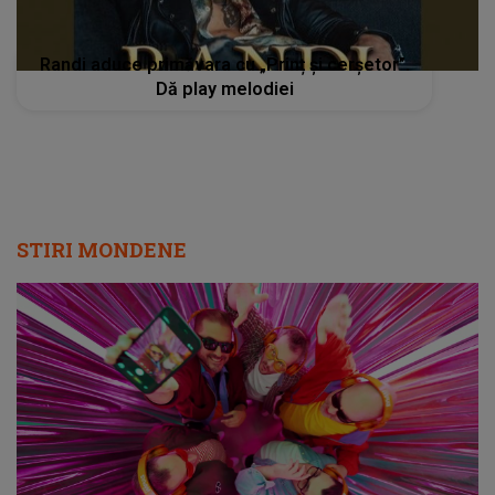
Randi aduce primăvara cu „Prinț și cerșetor”.
Dă play melodiei
STIRI MONDENE