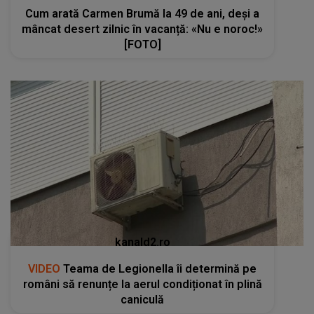
Cum arată Carmen Brumă la 49 de ani, deși a
mâncat desert zilnic în vacanță: «Nu e noroc!»
[FOTO]
kanald2.ro
VIDEO
Teama de Legionella îi determină pe
români să renunțe la aerul condiționat în plină
caniculă