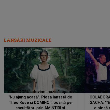
LANSĂRI MUZICALE
Când DORUL devine muzică, apare
Armin 
"Nu ajung acasă". Piesa lansată de
COLABORAR
Theo Rose și DOMINO îi poartă pe
SACHA: ""E
ascultători prin AMINTIRI și
o piesă 