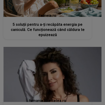
femeia.ro
5 soluții pentru a-ți recăpăta energia pe
caniculă. Ce funcționează când căldura te
epuizează
tvmania.libertatea.ro