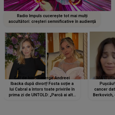
Radio Impuls cucerește tot mai mulți
ascultători: creșteri semnificative în audiență
Cât de bine îi merge Andreei
MĂRTURIA
Ibacka după divorț! Fosta soție a
Pușcău!
lui Cabral a întors toate privirile în
cancer dato
prima zi de UNTOLD: „Parcă ai altă
Berkovich, 
strălucire, emani putere,
accident ru
încredere, siguranță...”
Dacă nu 