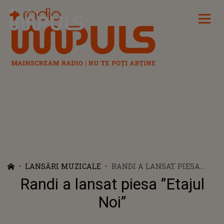
Radio Impuls
LANSĂRI MUZICALE
RANDI A LANSAT PIESA
”ETAJUL NOI”
Randi a lansat piesa ”Etajul
Noi”