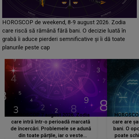
Emanuel a ținut ACEST DETALIU ASCUNS
6. Zodia
acum! În fața Alexandrei, concurentul din C
e luată în
face o MĂRTURISIRE NEAȘTEPTATĂ de
i dă toate
sa: "I-am spus și ei în față, eu nu te iubes
că..."
HOROSCOP 7 august 2026. Zodia
HOROSCOP 
care intră într-o perioadă marcată
care are șa
de încercări. Problemele se adună
bani. O opo
din toate părțile, iar o veste
poate schi