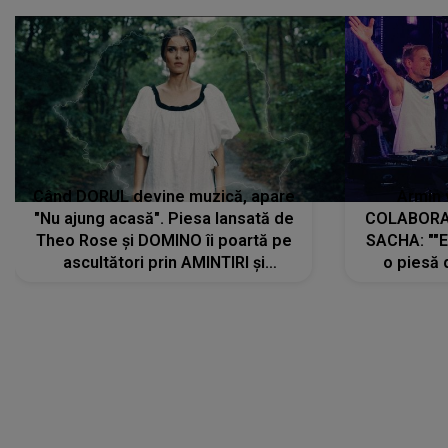
Când DORUL devine muzică, apare
Armin 
"Nu ajung acasă". Piesa lansată de
COLABORAR
Theo Rose și DOMINO îi poartă pe
SACHA: ""E
ascultători prin AMINTIRI și
o piesă 
REGĂSIRI, iar drumul emoțiilor
imediat pre
trece prin sufletul publicului:
cu mine șt
"Pentru toți cei care au plecat
păstrăm do
departe ca să le fie mai bine"