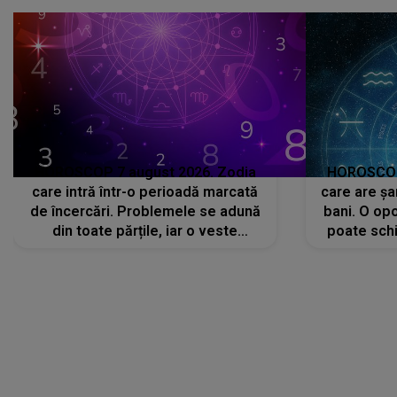
avut..."
HOROSCOP 7 august 2026. Zodia
HOROSCOP 
care intră într-o perioadă marcată
care are șa
de încercări. Problemele se adună
bani. O opo
din toate părțile, iar o veste
poate schi
neașteptată îi dă planurile peste
la
cap