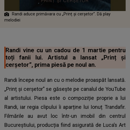
Randi aduce primăvara cu „Prinț și cerșetor”. Dă play
melodiei
Randi vine cu un cadou de 1 martie pentru
toți fanii lui. Artistul a lansat „Prinț și
cerșetor”, prima piesă pe noul an.
Randi începe noul an cu o melodie proaspăt lansată.
„Prinț și cerșetor” se găsește pe canalul de YouTube
al artistului. Piesa este o compoziție proprie a lui
Randi, iar regia clipului îi aparține lui Ionuț Trandafir.
Filmările au avut loc într-un imobil din centrul
Bucureștiului, producția fiind asigurată de Luca’s Art