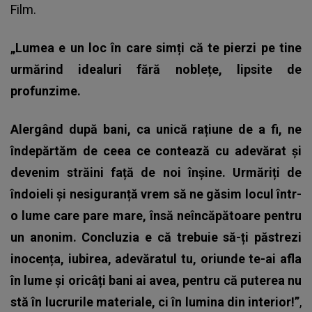
Film.
„Lumea e un loc în care simți că te pierzi pe tine
urmărind idealuri fără noblețe, lipsite de
profunzime.
Alergând după bani, ca unică rațiune de a fi, ne
îndepărtăm de ceea ce contează cu adevărat și
devenim străini față de noi înșine. Urmăriți de
îndoieli și nesiguranță vrem să ne găsim locul într-
o lume care pare mare, însă neîncăpătoare pentru
un anonim. Concluzia e că trebuie să-ți păstrezi
inocența, iubirea, adevăratul tu, oriunde te-ai afla
în lume și oricâți bani ai avea, pentru că puterea nu
stă în lucrurile materiale, ci în lumina din interior!”
,