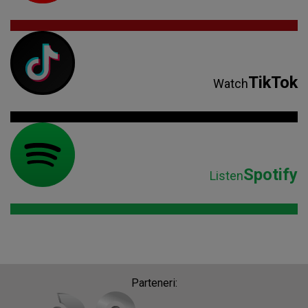
TikTok
Watch
Spotify
Listen
Parteneri: