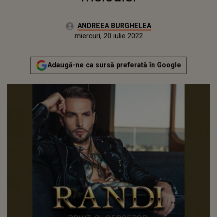
Autor:
ANDREEA BURGHELEA
Publicat:
luni, 1 martie 2021
Actualizat:
miercuri, 20 iulie 2022
Adaugă-ne ca sursă preferată în Google