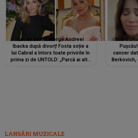
Cât de bine îi merge Andreei
MĂRTURIA
Ibacka după divorț! Fosta soție a
Pușcău!
lui Cabral a întors toate privirile în
cancer dato
prima zi de UNTOLD: „Parcă ai altă
Berkovich, 
strălucire, emani putere,
accident ru
încredere, siguranță...”
Dacă nu 
LANSĂRI MUZICALE