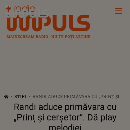
Radio Impuls
STIRI
RANDI ADUCE PRIMĂVARA CU „PRINȚ ȘI
CERȘETOR”. DĂ PLAY MELODIEI
Randi aduce primăvara cu
„Prinț și cerșetor”. Dă play
melodiei