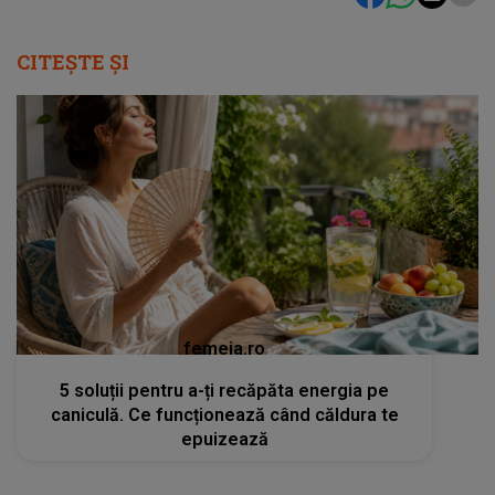
CITEȘTE ȘI
femeia.ro
5 soluții pentru a-ți recăpăta energia pe
caniculă. Ce funcționează când căldura te
epuizează