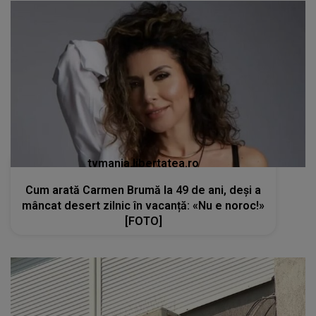
tvmania.libertatea.ro
Cum arată Carmen Brumă la 49 de ani, deși a
mâncat desert zilnic în vacanță: «Nu e noroc!»
[FOTO]