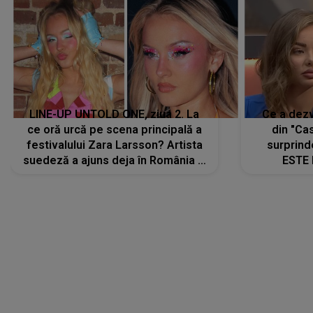
LINE-UP UNTOLD ONE, ziua 2. La
Ce a dezv
ce oră urcă pe scena principală a
din "Cas
festivalului Zara Larsson? Artista
surprind
suedeză a ajuns deja în România și
ESTE 
s-a filmat din camera de hotel
Alexandr
faptului 
IMED