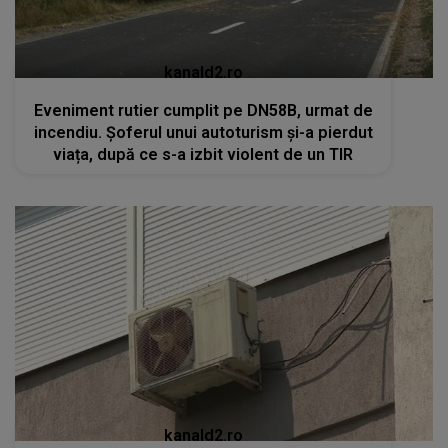
kanald2.ro
Eveniment rutier cumplit pe DN58B, urmat de
incendiu. Șoferul unui autoturism și-a pierdut
viața, după ce s-a izbit violent de un TIR
kanald2.ro