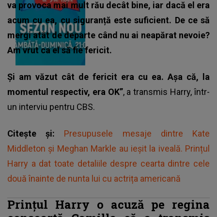
va provoca mai mult rău decât bine, iar dacă el era
acum cu ea, cu siguranță este suficient. De ce să
mergi atât de departe când nu ai neapărat nevoie?
Am vrut ca el să fie fericit.
Și am văzut cât de fericit era cu ea. Așa că, la
momentul respectiv, era OK”
, a transmis Harry, într-
un interviu pentru CBS.
Citește și:
Presupusele mesaje dintre Kate
Middleton și Meghan Markle au ieșit la iveală. Prințul
Harry a dat toate detaliile despre cearta dintre cele
două înainte de nunta lui cu actrița americană
Prinţul Harry o acuză pe regina