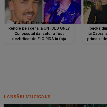
CE A PUTUT să pățească Emil
Cât de b
Rengle pe scenă la UNTOLD ONE?
Ibacka dup
Cunoscutul dansator a fost
lui Cabral a
dezbrăcat de FLO RIDA în fața
prima zi d
tuturor: „Mi-a dat hainele lui. Ce s-a
strălu
întâmplat mai exact...”
încre
LANSĂRI MUZICALE