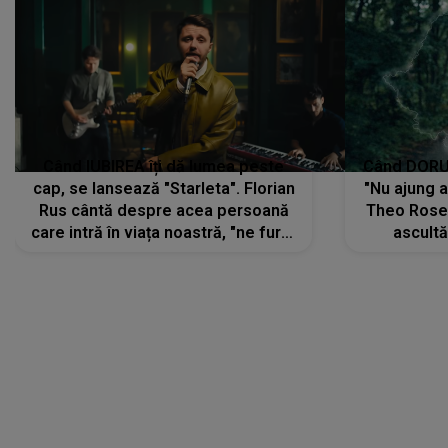
Când IUBIREA îți dă lumea peste
Când DORUL
cap, se lansează "Starleta". Florian
"Nu ajung 
Rus cântă despre acea persoană
Theo Rose 
care intră în viața noastră, "ne fură"
ascultă
toate PRIVIRILE, toate GÂNDURILE,
REGĂSIRI
tot UNIVERSUL și fără să ne dăm
trece pr
seama, ajunge să fie motivul
"Pentru t
pentru care zâmbim
departe 