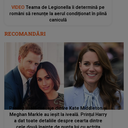
VIDEO
Teama de Legionella îi determină pe
români să renunțe la aerul condiționat în plină
caniculă
RECOMANDĂRI
Presupusele mesaje dintre Kate Middleton și
Meghan Markle au ieșit la iveală. Prințul Harry
a dat toate detaliile despre cearta dintre
cele două înainte de nunta lui cu actrița