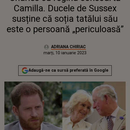
SĂU ESTE O PERSOANĂ
Camilla. Ducele de Sussex
„PERICULOASĂ”
susține că soția tatălui său
este o persoană „periculoasă”
Autor:
ADRIANA CHIRIAC
Publicat:
marți, 10 ianuarie 2023
Actualizat:
marți, 10 ianuarie 2023
Adaugă-ne ca sursă preferată în Google