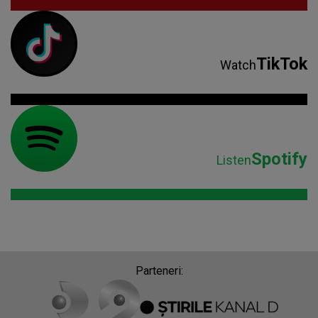
TikTok
Watch
Spotify
Listen
Parteneri: