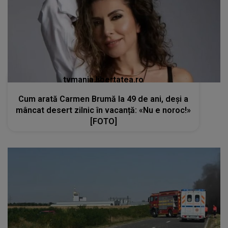
tvmania.libertatea.ro
Cum arată Carmen Brumă la 49 de ani, deși a
mâncat desert zilnic în vacanță: «Nu e noroc!»
[FOTO]