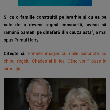
Și cu o familie construită pe ierarhie și cu ea pe
cale de a deveni regină consoartă, aveau să
rămână oameni pe dinafară din cauza asta”,
a mai
spus
Prințul Harry
.
Citește și:
Primele imagini cu noile bancnote cu
chipul regelui Charles al III-lea. Când vor fi puse în
circulație