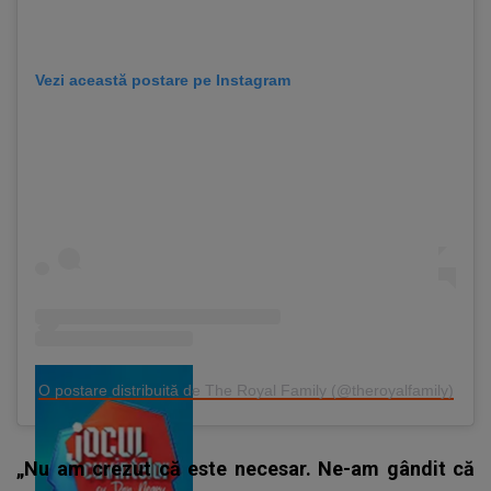
Vezi această postare pe Instagram
O postare distribuită de The Royal Family (@theroyalfamily)
„Nu am crezut că este necesar. Ne-am gândit că