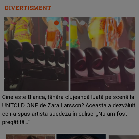
DIVERTISMENT
HOROSCOP 11 august 2026. Marte intră în Rac și
aduce tensiuni uriașe pentru o zodie! Conflictele
t
izbucnesc din senin în jurul ei, iar o situație dificilă
scapă de sub control