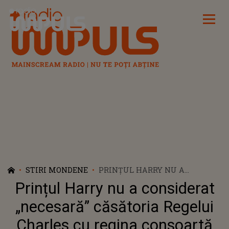
Radio Impuls
STIRI MONDENE
PRINȚUL HARRY NU A
CONSIDERAT „NECESARĂ”
Prințul Harry nu a considerat
CĂSĂTORIA REGELUI CHARLES
CU REGINA CONSOARTĂ
„necesară” căsătoria Regelui
CAMILLA. DUCELE DE SUSSEX
Charles cu regina consoartă
SUSȚINE CĂ SOȚIA TATĂLUI