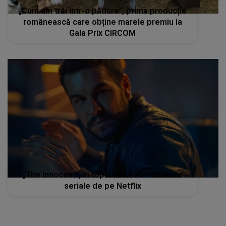
„Cum am trăi într-o pădure”, prima producție
românească care obține marele premiu la
Gala Prix CIRCOM
„The Innocent”, în topul celor mai urmărite
seriale de pe Netflix