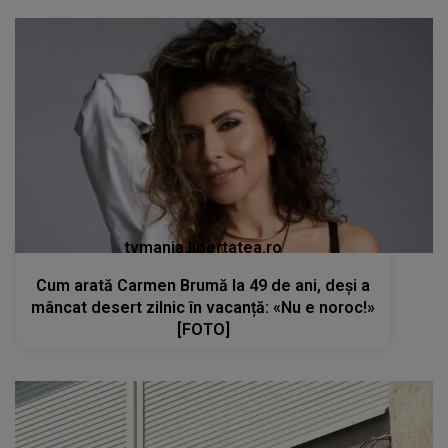
tvmania.libertatea.ro
Cum arată Carmen Brumă la 49 de ani, deși a
mâncat desert zilnic în vacanță: «Nu e noroc!»
[FOTO]