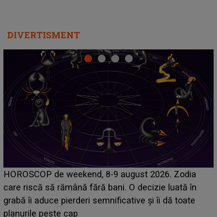
DIVERTISMENT
Emanuel a ținut ACEST DETALIU ASCUNS până
acum! În fața Alexandrei, concurentul din Casa Iubirii
face o MĂRTURISIRE NEAȘTEPTATĂ despre mama
sa: "I-am spus și ei în față, eu nu te iubesc pentru