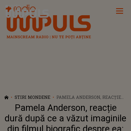
Radio Impuls
STIRI MONDENE
PAMELA ANDERSON, REACȚIE
DURĂ DUPĂ CE A VĂZUT
Pamela Anderson, reacție
IMAGINILE DIN FILMUL
BIOGRAFIC DESPRE EA: „ESTE O
dură după ce a văzut imaginile
IMITAȚIE IEFTINĂ”
din filmul biografic despre ea: