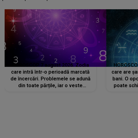
că..."
HOROSCOP 7 august 2026. Zodia
HOROSCOP 
care intră într-o perioadă marcată
care are șa
de încercări. Problemele se adună
bani. O opo
din toate părțile, iar o veste
poate schi
neașteptată îi dă planurile peste
la
cap