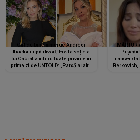
Cât de bine îi merge Andreei
MĂRTURIA
Ibacka după divorț! Fosta soție a
Pușcău!
lui Cabral a întors toate privirile în
cancer dato
prima zi de UNTOLD: „Parcă ai altă
Berkovich, 
strălucire, emani putere,
accident ru
încredere, siguranță...”
Dacă nu 