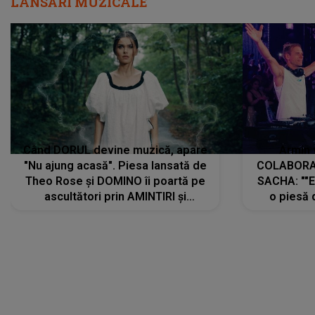
LANSĂRI MUZICALE
Când DORUL devine muzică, apare
Armin 
"Nu ajung acasă". Piesa lansată de
COLABORAR
Theo Rose și DOMINO îi poartă pe
SACHA: ""E
ascultători prin AMINTIRI și
o piesă 
REGĂSIRI, iar drumul emoțiilor
imediat pre
trece prin sufletul publicului:
cu mine șt
"Pentru toți cei care au plecat
păstrăm do
departe ca să le fie mai bine"