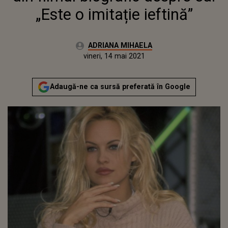
„Este o imitație ieftină”
Autor:
ADRIANA MIHAELA
Publicat:
vineri, 14 mai 2021
Actualizat:
vineri, 14 mai 2021
Adaugă-ne ca sursă preferată în Google