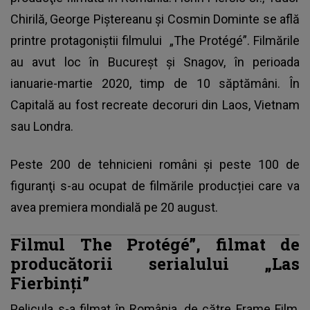
Chirilă, George Piştereanu şi Cosmin Dominte se află
printre
protagoniștii filmului
„The Protégé”. Filmările
au avut loc în Bucureşt şi Snagov, în perioada
ianuarie-martie 2020, timp de 10 săptămâni. În
Capitală au fost recreate decoruri din Laos, Vietnam
sau Londra.
Peste 200 de tehnicieni români şi peste 100 de
figuranţi s-au ocupat de filmările producției care va
avea premiera mondială pe 20 august.
Filmul The Protégé”, filmat de
producătorii serialului „Las
Fierbinţi”
Pelicula s-a filmat în
România
, de către Frame Film,