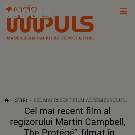
Radio Impuls
STIRI
CEL MAI RECENT FILM AL REGIZORULUI
MARTIN CAMPBELL, „THE PROTÉGÉ”,
Cel mai recent film al
FILMAT ÎN ROMÂNIA, VA AVEA PREMIERA
PE 20 AUGUST
regizorului Martin Campbell,
„The Protégé”, filmat în