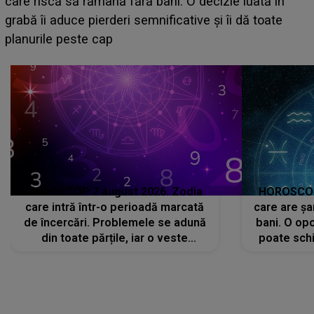
acum! În fața Alexandrei, concurentul din Casa Iubirii
face o MĂRTURISIRE NEAȘTEPTATĂ despre mama
sa: "I-am spus și ei în față, eu nu te iubesc pentru
că..."
HOROSCOP 7 august 2026. Zodia
HOROSCOP 
care intră într-o perioadă marcată
care are șa
de încercări. Problemele se adună
bani. O opo
din toate părțile, iar o veste
poate schi
neașteptată îi dă planurile peste
la
cap