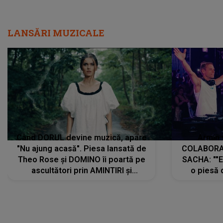
LANSĂRI MUZICALE
Când DORUL devine muzică, apare
Armin 
"Nu ajung acasă". Piesa lansată de
COLABORAR
Theo Rose și DOMINO îi poartă pe
SACHA: ""E
ascultători prin AMINTIRI și
o piesă 
REGĂSIRI, iar drumul emoțiilor
imediat pre
trece prin sufletul publicului:
cu mine șt
"Pentru toți cei care au plecat
păstrăm do
departe ca să le fie mai bine"