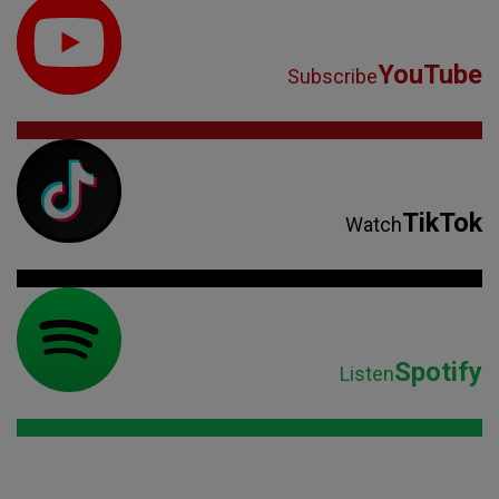
YouTube
Subscribe
TikTok
Watch
Spotify
Listen