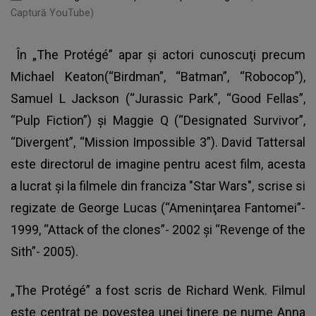
Captură YouTube)
În „The Protégé” apar şi actori cunoscuţi precum
Michael Keaton(“Birdman”, “Batman”, “Robocop”),
Samuel L Jackson (“Jurassic Park”, “Good Fellas”,
“Pulp Fiction”) şi Maggie Q (“Designated Survivor”,
“Divergent”, “Mission Impossible 3”). David Tattersal
este directorul de imagine pentru acest film, acesta
a lucrat şi la filmele din franciza "Star Wars", scrise si
regizate de George Lucas (“Ameninţarea Fantomei”-
1999, “Attack of the clones”- 2002 şi “Revenge of the
Sith”- 2005).
„The Protégé” a fost scris de Richard Wenk. Filmul
este centrat pe povestea unei tinere pe nume Anna