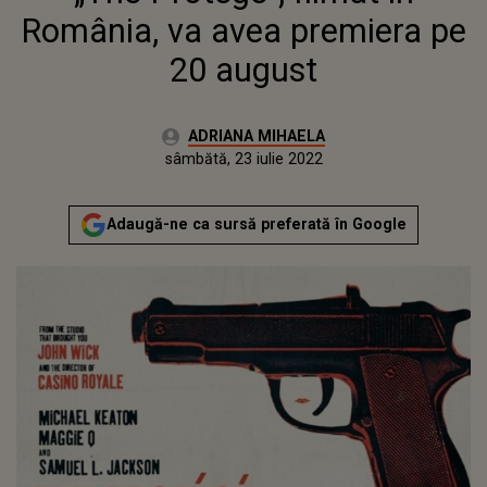
România, va avea premiera pe
20 august
Autor:
ADRIANA MIHAELA
Publicat:
joi, 13 mai 2021
Actualizat:
sâmbătă, 23 iulie 2022
Adaugă-ne ca sursă preferată în Google