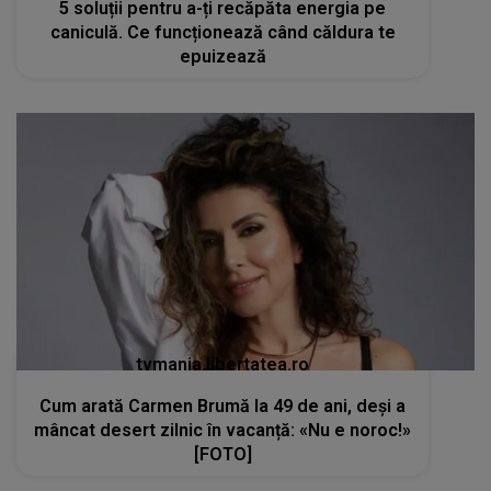
5 soluții pentru a-ți recăpăta energia pe
caniculă. Ce funcționează când căldura te
epuizează
tvmania.libertatea.ro
Cum arată Carmen Brumă la 49 de ani, deși a
mâncat desert zilnic în vacanță: «Nu e noroc!»
[FOTO]